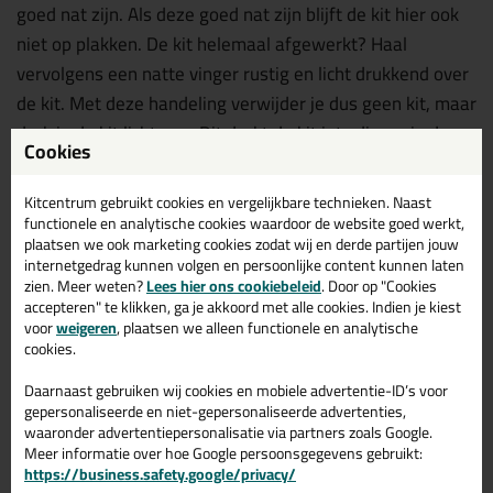
goed nat zijn. Als deze goed nat zijn blijft de kit hier ook
niet op plakken. De kit helemaal afgewerkt? Haal
vervolgens een natte vinger rustig en licht drukkend over
de kit. Met deze handeling verwijder je dus geen kit, maar
druk je de kit licht aan. Dit drukt de kit iets dieper in de
Cookies
voeg voor een optimale hechting en verwijdert eventuele
ribbels.
Kitcentrum gebruikt cookies en vergelijkbare technieken. Naast
functionele en analytische cookies waardoor de website goed werkt,
plaatsen we ook marketing cookies zodat wij en derde partijen jouw
Wat je beter niet kan doen
internetgedrag kunnen volgen en persoonlijke content kunnen laten
We raden
af
om de sanitairkit met je vinger, de
zien. Meer weten?
Lees hier ons cookiebeleid
. Door op "Cookies
achterkant van een koker of een pvc-buisje af te strijken.
accepteren" te klikken, ga je akkoord met alle cookies. Indien je kiest
voor
weigeren
, plaatsen we alleen functionele en analytische
Hierdoor ontstaat een holle voeg. Vliesvorming zorgt voor
cookies.
dunne randjes aan zijkant van de kit. Deze kunnen
Daarnaast gebruiken wij cookies en mobiele advertentie-ID’s voor
makkelijk loslaten of beschadigd raken. Dit is erg onnodig
gepersonaliseerde en niet-gepersonaliseerde advertenties,
en hierom adviseren wij je om gebruikt te maken van het
waaronder advertentiepersonalisatie via partners zoals Google.
juiste kitgereedschap. Gebruik je vingers dus ook alleen
Meer informatie over hoe Google persoonsgegevens gebruikt:
https://business.safety.google/privacy/
voor de allerlaatste stap die we hierboven hebben