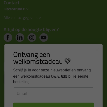
Contact
Kitcentrum B.V.
Alle contactgegevens >
Altijd op de hoogte blijven?
Nieuws, tips en exclusieve deals rechtstreeks in je
Ontvang een
inbox
welkomstcadeau 💚
Email
Schijf je in voor onze nieuwsbrief en ontvang
t.w.v. €35
een welkomstcadeau
bij je eerste
Inschrijven
bestelling!
Email
Kitcentrum is trots op: