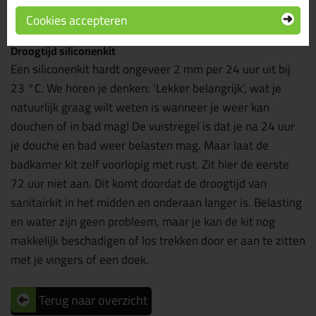
uitgelegd.
Cookies accepteren
Droogtijd siliconenkit
Een siliconenkit hardt ongeveer 2 mm per 24 uur uit bij
23 °C. We horen je denken: 'Lekker belangrijk', wat je
natuurlijk graag wilt weten is wanneer je weer kan
douchen of in bad mag! De vuistregel is dat je na 24 uur
je douche en bad weer belasten mag. Maar laat de
badkamer kit zelf voorlopig met rust. Zit hier de eerste
72 uur niet aan. Dit komt doordat de droogtijd van
sanitairkit in het midden en onderaan langer is. Belasting
en water zijn geen probleem, maar je kan de kit nog
makkelijk beschadigen of los trekken door er aan te zitten
met je vingers of een doek.
Terug naar overzicht