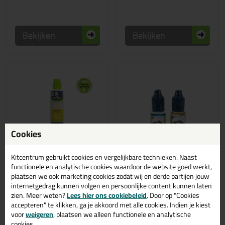
Bekijken
Bekijken
Cookies
Kitcentrum gebruikt cookies en vergelijkbare technieken. Naast
39,
9,
functionele en analytische cookies waardoor de website goed werkt,
99
49
plaatsen we ook marketing cookies zodat wij en derde partijen jouw
(2)
internetgedrag kunnen volgen en persoonlijke content kunnen laten
EAZYFIX Premium
EAZYFIX Premium
Houtplamuur 150ml
Houtversterker
zien. Meer weten?
Lees hier ons cookiebeleid
. Door op "Cookies
Ideaal voor het snel vullen en
Voorstrijkmiddel voordat je
accepteren" te klikken, ga je akkoord met alle cookies. Indien je kiest
wegwerken van
EazyFix Premium
houtbeschadigingen
Houtrotvuller gaat gebruiken
voor
weigeren
, plaatsen we alleen functionele en analytische
cookies.