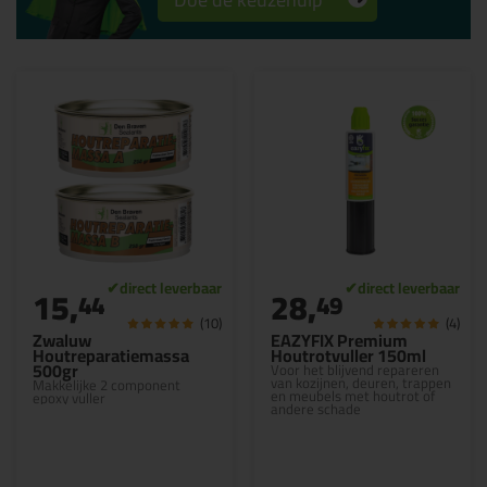
15,
28,
44
49
(10)
(4)
Zwaluw
EAZYFIX Premium
Houtreparatiemassa
Houtrotvuller 150ml
500gr
Voor het blijvend repareren
van kozijnen, deuren, trappen
Makkelijke 2 component
en meubels met houtrot of
epoxy vuller
andere schade