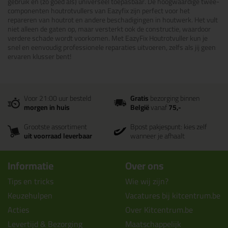
gebruik en (zo goed als) universeel toepasbaar.
De hoogwaardige twee-
componenten houtrotvullers van Eazyfix zijn perfect voor het
repareren van houtrot en andere beschadigingen in houtwerk. Het vult
niet alleen de gaten op, maar versterkt ook de constructie, waardoor
verdere schade wordt voorkomen. Met EazyFix Houtrotvuller kun je
snel en eenvoudig professionele reparaties uitvoeren, zelfs als jij geen
ervaren klusser bent!
Voor 21:00 uur besteld
Gratis
bezorging binnen
morgen in huis
België
vanaf
75,-
Grootste assortiment
Bpost pakjespunt: kies zelf
uit voorraad leverbaar
wanneer je afhaalt
Informatie
Over ons
Tips en tricks
Wie wij zijn?
Keuzehulpen
Vacatures bij kitcentrum.be
Acties
Over Kitcentrum.be
Levertijd & Bezorging
Maatschappelijk