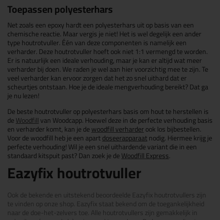
Toepassen polyesterhars
Net zoals een epoxy hardt een polyesterhars uit op basis van een
chemische reactie. Maar vergis je niet! Het is wel degelijk een ander
type houtrotvuller. Één van deze componenten is namelijk een
verharder. Deze houtrotvuller hoeft ook niet 1:1 vermengd te worden.
Er is natuurlijk een ideale verhouding, maar je kan er altijd wat meer
verharder bij doen. We raden je wel aan hier voorzichtig mee te zijn. Te
veel verharder kan ervoor zorgen dat het zo snel uithard dat er
scheurtjes ontstaan. Hoe je de ideale mengverhouding bereikt? Dat ga
je nu lezen!
De beste houtrotvuller op polyesterhars basis om hout te herstellen is
de
Woodfill
van Woodcapp. Hoewel deze in de perfecte verhouding basis
en verharder komt, kan je de
woodfill verharder
ook los bijbestellen.
Voor de woodfill heb je een apart
doseerapparaat
nodig. Hiermee krijg je
perfecte verhouding! Wil je een snel uithardende variant die in een
standaard kitspuit past? Dan zoek je de
Woodfill Express
.
Eazyfix houtrotvuller
Ook de bekende en uitstekend beoordeelde Eazyfix houtrotvullers zijn
te vinden op onze shop. Eazyfix staat bekend om de toegankelijkheid
naar de doe-het-zelvers toe. Alle houtrotvullers zijn gemakkelijk in