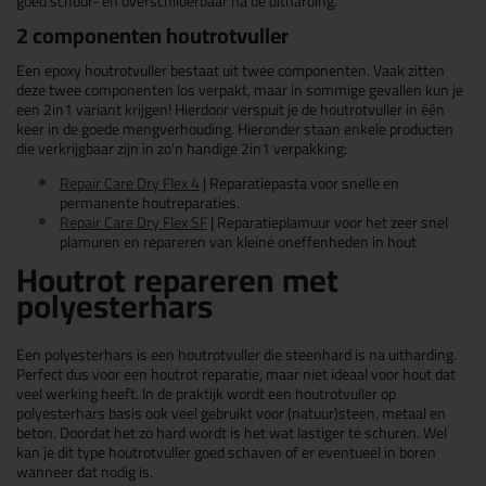
goed schuur- en overschilderbaar na de uitharding.
2 componenten houtrotvuller
Een epoxy houtrotvuller bestaat uit twee componenten. Vaak zitten
deze twee componenten los verpakt, maar in sommige gevallen kun je
een 2in1 variant krijgen! Hierdoor verspuit je de houtrotvuller in één
keer in de goede mengverhouding. Hieronder staan enkele producten
die verkrijgbaar zijn in zo'n handige 2in1 verpakking:
Repair Care Dry Flex 4
| Reparatiepasta voor snelle en
permanente houtreparaties.
Repair Care Dry Flex SF
| Reparatieplamuur voor het zeer snel
plamuren en repareren van kleine oneffenheden in hout
Houtrot repareren met
polyesterhars
Een polyesterhars is een houtrotvuller die steenhard is na uitharding.
Perfect dus voor een houtrot reparatie, maar niet ideaal voor hout dat
veel werking heeft. In de praktijk wordt een houtrotvuller op
polyesterhars basis ook veel gebruikt voor (natuur)steen, metaal en
beton. Doordat het zo hard wordt is het wat lastiger te schuren. Wel
kan je dit type houtrotvuller goed schaven of er eventueel in boren
wanneer dat nodig is.