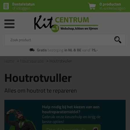
Bestelstatus
0 producten
of inloggen
in winkelwagen
Gratis
bezorging
in NL & BE
vanaf
75,-
Home
Houtreparatie
Houtrotvuller
Houtrotvuller
Alles om houtrot te repareren
Hulp nodig bij het kiezen van een
houtreparatiemiddel?
Gebruik onze keuzehulp en krijg de
beste opties!
Doe de keuzehulp