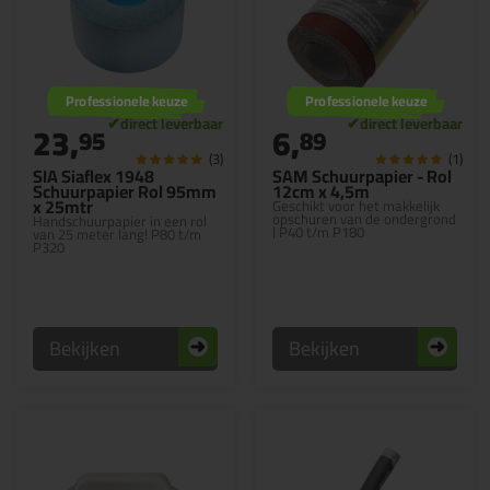
Professionele keuze
Professionele keuze
23,
6,
95
89
(3)
(1)
SIA Siaflex 1948
SAM Schuurpapier - Rol
Schuurpapier Rol 95mm
12cm x 4,5m
x 25mtr
Geschikt voor het makkelijk
opschuren van de ondergrond
Handschuurpapier in een rol
| P40 t/m P180
van 25 meter lang! P80 t/m
P320
Bekijken
Bekijken