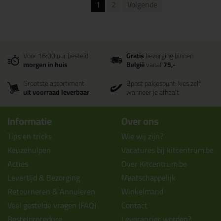
1
2
Volgende
Voor 16:00 uur besteld
Gratis
bezorging binnen
morgen in huis
België
vanaf
75,-
Grootste assortiment
Bpost pakjespunt: kies zelf
uit voorraad leverbaar
wanneer je afhaalt
Informatie
Over ons
Tips en tricks
Wie wij zijn?
Keuzehulpen
Vacatures bij kitcentrum.be
Acties
Over Kitcentrum.be
Levertijd & Bezorging
Maatschappelijk
Retourneren & Annuleren
Winkelmand
Veel gestelde vragen (FAQ)
Contact
Bestelprocedure
Leverancier worden?