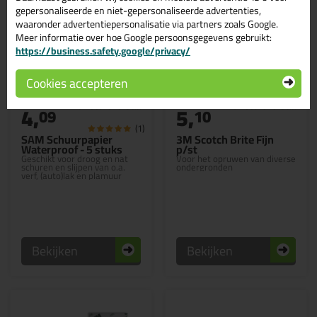
gepersonaliseerde en niet-gepersonaliseerde advertenties,
waaronder advertentiepersonalisatie via partners zoals Google.
Meer informatie over hoe Google persoonsgegevens gebruikt:
https://business.safety.google/privacy/
Cookies accepteren
Professionele keuze
4,
5,
09
10
(1)
SAM Schuurpapier
3M Scotch Brite Fijn
Waterproof - 5 stuks
p/st
Geschikt voor droog en nat
Voor het opruwen van diverse
schuren en slijpen van o.a.
ondergronden
verf, (auto)lak en plamuur
Bekijken
Bekijken