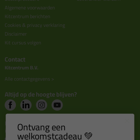
Algemene voorwaarden
Kitcentrum berichten
Cookies & privacy verklaring
Disclaimer
Kit cursus volgen
Contact
Kitcentrum B.V.
Alle contactgegevens >
Altijd op de hoogte blijven?
Nieuws, tips en exclusieve deals rechtstreeks in je
Ontvang een
inbox
welkomstcadeau 💚