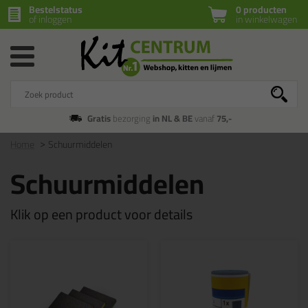
Bestelstatus
0 producten
of inloggen
in winkelwagen
Gratis
bezorging
in NL & BE
vanaf
75,-
Home
Schuurmiddelen
Schuurmiddelen
Klik op een product voor details