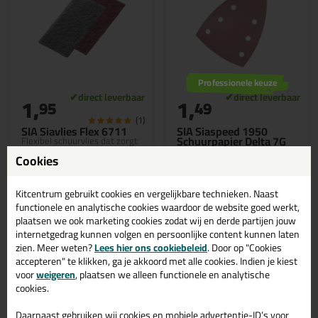
Professionele keuze
1,
1,
95
49
(1)
SIA Siavlies Flex 6711
SIA Siaspeed 1950
Schuurpapier Delta 7G
Flexibel schuurvlies dat zorgt
voor een gelijkmatig
Schuur oude verflagen,
Cookies
schuurbeeld | Heeft een lange
grondlagen en tussenlagen
levensduur en slibt niet dicht
met de meest gangbare delta
schuurmachines
Kitcentrum gebruikt cookies en vergelijkbare technieken. Naast
functionele en analytische cookies waardoor de website goed werkt,
plaatsen we ook marketing cookies zodat wij en derde partijen jouw
internetgedrag kunnen volgen en persoonlijke content kunnen laten
Bekijken
Bekijken
zien. Meer weten?
Lees hier ons cookiebeleid
. Door op "Cookies
accepteren" te klikken, ga je akkoord met alle cookies. Indien je kiest
voor
weigeren
, plaatsen we alleen functionele en analytische
cookies.
Daarnaast gebruiken wij cookies en mobiele advertentie-ID’s voor