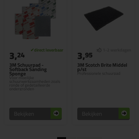
3,
3,
24
95
3M Schuurpad -
3M Scotch Brite Middel
Softback Sanding
p/st
Sponge
Professionele schuurpad
Voor moeilijke
schuurwerkzaamheden zoals
ronde of gedetailleerde
ondergronden
Bekijken
Bekijken