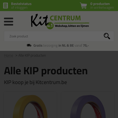
Bestelstatus
0 producten
of inloggen
in winkelwagen
Gratis
bezorging
in NL & BE
vanaf
75,-
Home
Alle KIP producten
Alle KIP producten
KIP koop je bij Kitcentrum.be