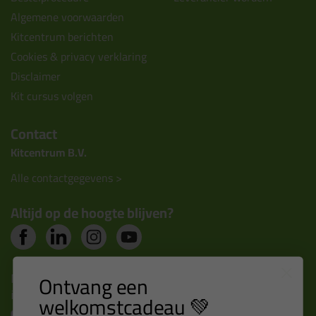
Algemene voorwaarden
Kitcentrum berichten
Cookies & privacy verklaring
Disclaimer
Kit cursus volgen
Contact
Kitcentrum B.V.
Alle contactgegevens >
Altijd op de hoogte blijven?
Nieuws, tips en exclusieve deals rechtstreeks in je
Ontvang een
inbox
welkomstcadeau 💚