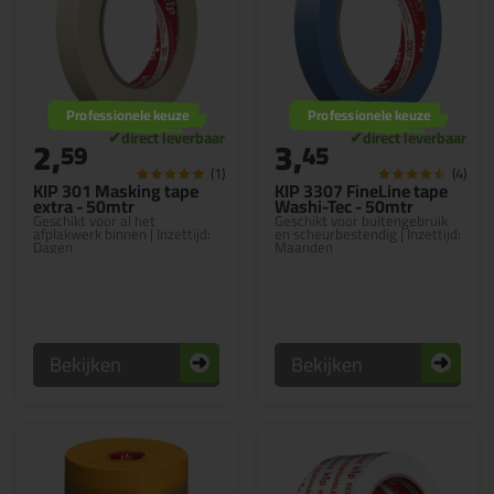
Professionele keuze
Professionele keuze
2,
3,
59
45
(1)
(4)
KIP 301 Masking tape
KIP 3307 FineLine tape
extra - 50mtr
Washi-Tec - 50mtr
Geschikt voor al het
Geschikt voor buitengebruik
afplakwerk binnen | Inzettijd:
en scheurbestendig | Inzettijd:
Dagen
Maanden
Bekijken
Bekijken