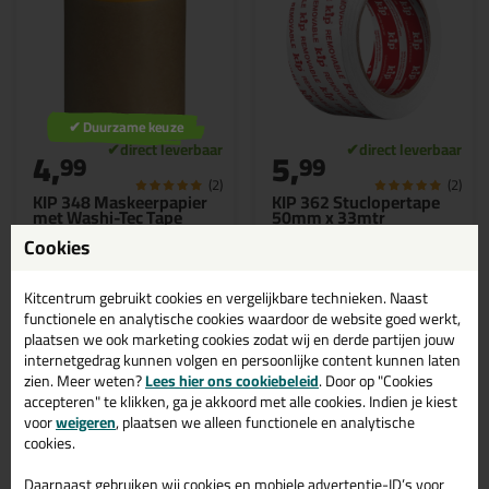
✔ Duurzame keuze
4,
5,
99
99
(2)
(2)
KIP 348 Maskeerpapier
KIP 362 Stuclopertape
met Washi-Tec Tape
50mm x 33mtr
Voor het snel afplakken
Een gemakkelijk en zonder
Cookies
kozijnen, plinten en meer
lijmresten verwijderbare
afplaktape voor stucloop en
meer..
Kitcentrum gebruikt cookies en vergelijkbare technieken. Naast
functionele en analytische cookies waardoor de website goed werkt,
plaatsen we ook marketing cookies zodat wij en derde partijen jouw
internetgedrag kunnen volgen en persoonlijke content kunnen laten
Bekijken
Bekijken
zien. Meer weten?
Lees hier ons cookiebeleid
. Door op "Cookies
accepteren" te klikken, ga je akkoord met alle cookies. Indien je kiest
voor
weigeren
, plaatsen we alleen functionele en analytische
cookies.
Daarnaast gebruiken wij cookies en mobiele advertentie-ID’s voor