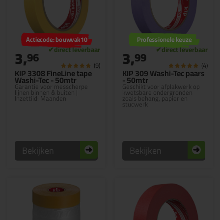
Actiecode: bouwvak10
Professionele keuze
3,
3,
96
99
(9)
(4)
KIP 3308 FineLine tape
KIP 309 Washi-Tec paars
Washi-Tec - 50mtr
- 50mtr
Garantie voor messcherpe
Geschikt voor afplakwerk op
lijnen binnen & buiten |
kwetsbare ondergronden
Inzettijd: Maanden
zoals behang, papier en
stucwerk
Bekijken
Bekijken