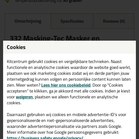
Temperatuurbestendig tot
90 graden
Omschrijving
Specificaties
Reviews (0)
332 Masking-Tec Masker en
Dispenser set
Cookies
Deze afdekfolie met masking tape is een professionele crepetape
Kitcentrum gebruikt cookies en vergelijkbare technieken. Naast
in combinatie met statisch geladen, opgevouwen folie. Door de
functionele en analytische cookies waardoor de website goed werkt,
statisch geladen, opgevouwen folie kun je hem makkelijk
uitrekken en zorgt het ervoor dat het plastic blijft plakken aan de
plaatsen we ook marketing cookies zodat wij en derde partijen jouw
ondergrond en daardoor op zijn plek blijft zitten. Deze is
internetgedrag kunnen volgen en persoonlijke content kunnen laten
verkrijgbaar in verschillende afmetingen. Laat geen lijmresten
zien. Meer weten?
Lees hier ons cookiebeleid
. Door op "Cookies
achter.
accepteren" te klikken, ga je akkoord met alle cookies. Indien je kiest
voor
weigeren
, plaatsen we alleen functionele en analytische
Wanneer gebruik je de 332 Masking-Tec Masker en Dispenser
cookies.
set
Deze afdekfolie met masking tape is geschikt voor het snel en
Daarnaast gebruiken wij cookies en mobiele advertentie-ID’s voor
eenvoudig afplakken van grote, volledige oppervlakken. Ideaal
gepersonaliseerde en niet-gepersonaliseerde advertenties,
voor het snel afdekken en maskeren van bijvoorbeeld: wanden,
waaronder advertentiepersonalisatie via partners zoals Google.
vensters, meubels. De afdekfolie met masking tape is ideaal voor
Meer informatie over hoe Google persoonsgegevens gebruikt:
het creëren van strakke lijnen of afscheidingen. De afdekfolie
https://business.safety.google/privacy/