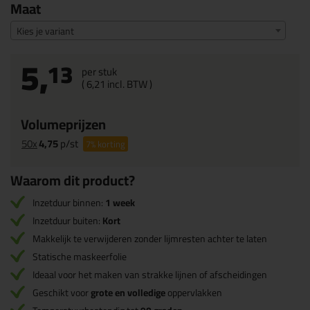
Maat
Kies je variant
5,
13
per stuk
(
6,
21
incl. BTW )
Volumeprijzen
50x
4,75
p/st
7%
korting
Waarom dit product?
Inzetduur binnen:
1 week
Inzetduur buiten:
Kort
Makkelijk te verwijderen zonder lijmresten achter te laten
Statische maskeerfolie
Ideaal voor het maken van strakke lijnen of afscheidingen
Geschikt voor
grote en volledige
oppervlakken