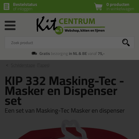
Bestelstatus
0 producten
of inloggen
in winkelwagen
Gratis
bezorging
in NL & BE
vanaf
75,-
Schilderstape
(Tapes)
KIP 332 Masking-Tec -
Masker en Dispenser
set
Een set van Masking-Tec Masker en dispenser