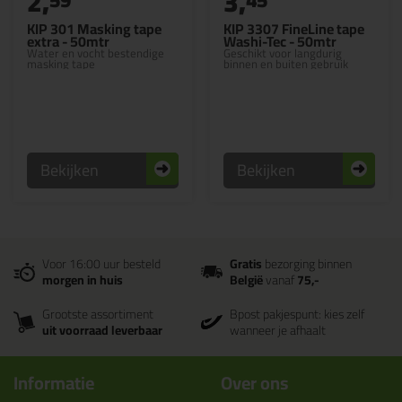
2,
3,
KIP 301 Masking tape
KIP 3307 FineLine tape
extra - 50mtr
Washi-Tec - 50mtr
Water en vocht bestendige
Geschikt voor langdurig
masking tape
binnen en buiten gebruik
Bekijken
Bekijken
Voor 16:00 uur besteld
Gratis
bezorging binnen
morgen in huis
België
vanaf
75,-
Grootste assortiment
Bpost pakjespunt: kies zelf
uit voorraad leverbaar
wanneer je afhaalt
Informatie
Over ons