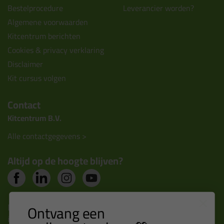
Bestelprocedure
Leverancier worden?
Algemene voorwaarden
Kitcentrum berichten
Cookies & privacy verklaring
Disclaimer
Kit cursus volgen
Contact
Kitcentrum B.V.
Alle contactgegevens >
Altijd op de hoogte blijven?
Nieuws, tips en exclusieve deals rechtstreeks in je
Ontvang een
inbox