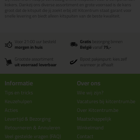
kokers. Dankzij ons diverse assortiment en grote voorraad is de kans
groot dat de kitspuit die jij zoekt erbij zit! Kitcentrum staat garant voor
snelle levering en biedt alleen kitspuiten van de beste kwaliteit.
Voor 21:00 uur besteld
Gratis
bezorging binnen
morgen in huis
België
vanaf
75,-
Grootste assortiment
Bpost pakjespunt: kies zelf
uit voorraad leverbaar
wanneer je afhaalt
Informatie
Over ons
Tips en tricks
Wie wij zijn?
Keuzehulpen
Vacatures bij kitcentrum.be
Acties
Over Kitcentrum.be
Levertijd & Bezorging
Maatschappelijk
Retourneren & Annuleren
Winkelmand
Veel gestelde vragen (FAQ)
Contact