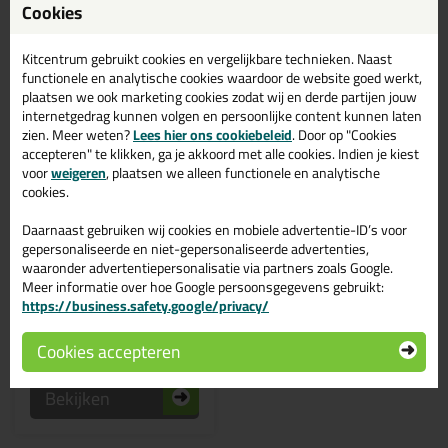
Cookies
Kitcentrum gebruikt cookies en vergelijkbare technieken. Naast
functionele en analytische cookies waardoor de website goed werkt,
plaatsen we ook marketing cookies zodat wij en derde partijen jouw
internetgedrag kunnen volgen en persoonlijke content kunnen laten
zien. Meer weten?
Lees hier ons cookiebeleid
. Door op "Cookies
accepteren" te klikken, ga je akkoord met alle cookies. Indien je kiest
voor
weigeren
, plaatsen we alleen functionele en analytische
cookies.
59,
19
Daarnaast gebruiken wij cookies en mobiele advertentie-ID’s voor
Irion MAG-30 Vario
gepersonaliseerde en niet-gepersonaliseerde advertenties,
dubbele kitspuit
waaronder advertentiepersonalisatie via partners zoals Google.
Voor het verspuiten van
enkele én dubbele kokers
Meer informatie over hoe Google persoonsgegevens gebruikt:
https://business.safety.google/privacy/
Cookies accepteren
Bekijken