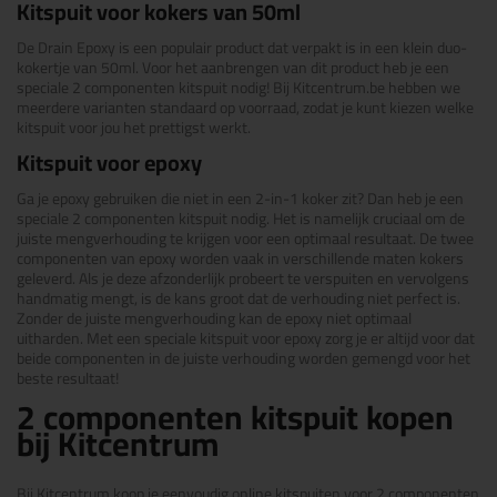
Kitspuit voor kokers van 50ml
De Drain Epoxy is een populair product dat verpakt is in een klein duo-
kokertje van 50ml. Voor het aanbrengen van dit product heb je een
speciale 2 componenten kitspuit nodig! Bij Kitcentrum.be hebben we
meerdere varianten standaard op voorraad, zodat je kunt kiezen welke
kitspuit voor jou het prettigst werkt.
Kitspuit voor epoxy
Ga je epoxy gebruiken die niet in een 2-in-1 koker zit? Dan heb je een
speciale 2 componenten kitspuit nodig. Het is namelijk cruciaal om de
juiste mengverhouding te krijgen voor een optimaal resultaat. De twee
componenten van epoxy worden vaak in verschillende maten kokers
geleverd. Als je deze afzonderlijk probeert te verspuiten en vervolgens
handmatig mengt, is de kans groot dat de verhouding niet perfect is.
Zonder de juiste mengverhouding kan de epoxy niet optimaal
uitharden. Met een speciale kitspuit voor epoxy zorg je er altijd voor dat
beide componenten in de juiste verhouding worden gemengd voor het
beste resultaat!
2 componenten kitspuit kopen
bij Kitcentrum
Bij Kitcentrum koop je eenvoudig online kitspuiten voor 2 componenten