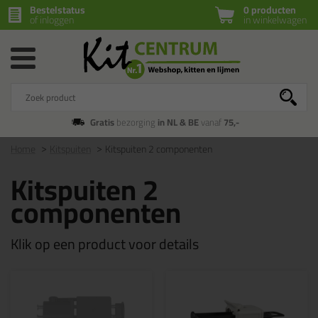
Bestelstatus
0 producten
of inloggen
in winkelwagen
Gratis
bezorging
in NL & BE
vanaf
75,-
Home
Kitspuiten
Kitspuiten 2 componenten
Kitspuiten 2
componenten
Klik op een product voor details