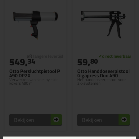
549,
59,
34
80
Otto Persluchtpistool P
Otto Handdoseerpistool
490 DP2X
Gigapress Duo 490
Verwerken van side-by-side
Het handdoseerpistool voor
kokers 490 ml
2K-systemen
Bekijken
Bekijken