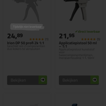
Tijdelijk niet leverbaar
24,
21,
89
95
(1)
(5)
Irion DP 50 profi 2k 1:1
Applicatiepistool 50 ml
– 1:1
Geschikt om 2 componenten
duo kokers te verspuiten
Applicatiepistool kunststof
voor
tweecomponentenlijmen,
mengverhouding 1:1, 50ml
Bekijken
Bekijken