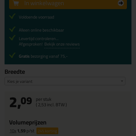
In winkelwagen
Voldoende voorraad
Alleen online beschikbaar
Levertijd controleren...
Afgesproken!
Bekijk onze reviews
Gratis
bezorging vanaf 75,-
Breedte
Kies je variant
2,
09
per stuk
(
2,
53
incl. BTW )
Volumeprijzen
10x
1,59
p/st
24%
korting