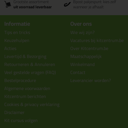
Grootste assortiment
Bpost pakjespunt: kies zelf
uit voorraad leverbaar
wanneer je afhaalt
Informatie
Over ons
Tips en tricks
Wie wij zijn?
Keuzehulpen
Vacatures bij kitcentrum.be
Acties
Over Kitcentrum.be
Levertijd & Bezorging
Maatschappelijk
Retourneren & Annuleren
Winkelmand
Veel gestelde vragen (FAQ)
Contact
Bestelprocedure
Leverancier worden?
Algemene voorwaarden
Kitcentrum berichten
Cookies & privacy verklaring
Disclaimer
Kit cursus volgen