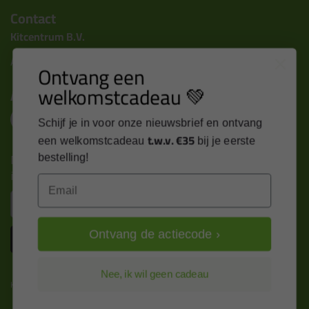
Contact
Kitcentrum B.V.
Alle contactgegevens >
Ontvang een
welkomstcadeau 💚
Altijd op de hoogte blijven?
Schijf je in voor onze nieuwsbrief en ontvang
t.w.v. €35
een welkomstcadeau
bij je eerste
Nieuws, tips en exclusieve deals rechtstreeks in je
bestelling!
inbox
Email
Email
Ontvang de actiecode ›
Inschrijven
Nee, ik wil geen cadeau
Kitcentrum is trots op: