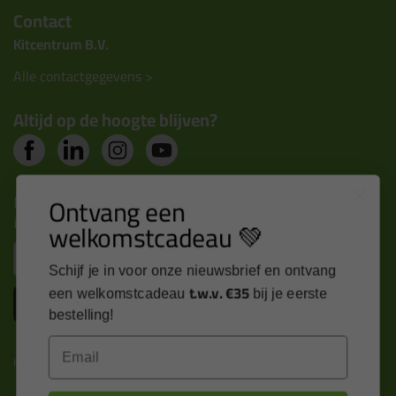
Contact
Kitcentrum B.V.
Alle contactgegevens >
Altijd op de hoogte blijven?
Ontvang een
Nieuws, tips en exclusieve deals rechtstreeks in je
inbox
welkomstcadeau 💚
Email
Schijf je in voor onze nieuwsbrief en ontvang
t.w.v. €35
een welkomstcadeau
bij je eerste
Inschrijven
bestelling!
Email
Kitcentrum is trots op: