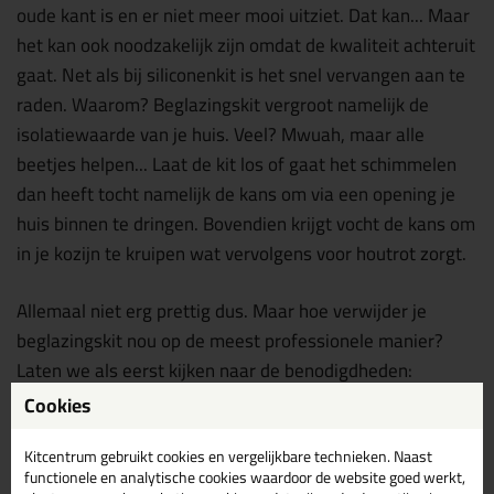
oude kant is en er niet meer mooi uitziet. Dat kan... Maar
het kan ook noodzakelijk zijn omdat de kwaliteit achteruit
gaat. Net als bij siliconenkit is het snel vervangen aan te
raden. Waarom? Beglazingskit vergroot namelijk de
isolatiewaarde van je huis. Veel? Mwuah, maar alle
beetjes helpen... Laat de kit los of gaat het schimmelen
dan heeft tocht namelijk de kans om via een opening je
huis binnen te dringen. Bovendien krijgt vocht de kans om
in je kozijn te kruipen wat vervolgens voor houtrot zorgt.
Allemaal niet erg prettig dus. Maar hoe verwijder je
beglazingskit nou op de meest professionele manier?
Laten we als eerst kijken naar de benodigdheden:
Cookies
Een
Stanley afbreekmes
Reserve mesjes
Kitcentrum gebruikt cookies en vergelijkbare technieken. Naast
functionele en analytische cookies waardoor de website goed werkt,