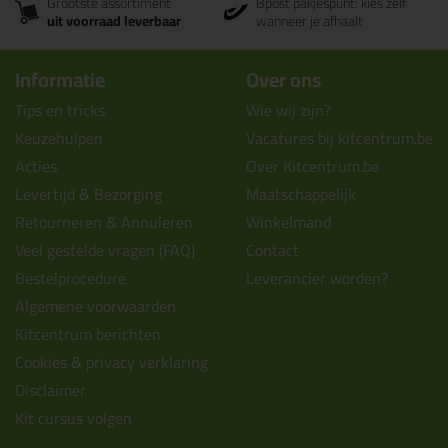
Grootste assortiment
Bpost pakjespunt: kies zelf
uit voorraad leverbaar
wanneer je afhaalt
Informatie
Over ons
Tips en tricks
Wie wij zijn?
Keuzehulpen
Vacatures bij kitcentrum.be
Acties
Over Kitcentrum.be
Levertijd & Bezorging
Maatschappelijk
Retourneren & Annuleren
Winkelmand
Veel gestelde vragen (FAQ)
Contact
Bestelprocedure
Leverancier worden?
Algemene voorwaarden
Kitcentrum berichten
Cookies & privacy verklaring
Disclaimer
Kit cursus volgen