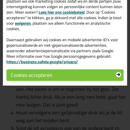
plaatsen we ook marketing cookies zodat wij en derde partijen jouw
Oke! En hoe verwijder je beglazingskit nou precies? Nou,
internetgedrag kunnen volgen en persoonlijke content kunnen laten
aan de hand van de volgende stappen:
zien. Meer weten?
Lees hier ons cookiebeleid
. Door op "Cookies
accepteren" te klikken, ga je akkoord met alle cookies. Indien je kiest
voor
weigeren
, plaatsen we alleen functionele en analytische
Controleer de lengte van je mes. Schuif het mes
cookies.
helemaal uit.
Daarnaast gebruiken wij cookies en mobiele advertentie-ID’s voor
Vervolgens wil je een scherp mes. Is dit de eerste
gepersonaliseerde en niet-gepersonaliseerde advertenties,
keer dat je het mesje gebruikt, dan zit je goed. Heb
waaronder advertentiepersonalisatie via partners zoals Google.
Meer informatie over hoe Google persoonsgegevens gebruikt:
je het mes vaker gebruikt? Dan raden we aan het
https://business.safety.google/privacy/
mes af te breken.
Begin niet in het midden van de kit te snijden. Druk
Cookies accepteren
het mesje zo dicht mogelijk tegen de ondergrond
aan. Het beste is om te beginnen bij het glas. Zet
hierbij lichte druk. Als je een lang mes hebt, gaat het
mee buigen. Dat is juist goed!
Houd vervolgens een gelijkmatige druk als je de kit
weg aan het snijden bent.
Snijd de kit vervolgens ook aan de andere kant zo