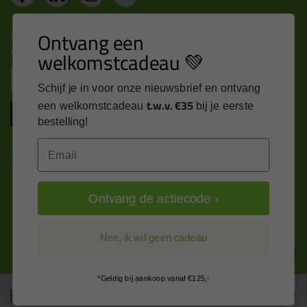
Nieuws, tips en exclusieve deals rechtstreeks in je
Ontvang een
inbox
welkomstcadeau 💚
Email
Schijf je in voor onze nieuwsbrief en ontvang
t.w.v. €35
een welkomstcadeau
bij je eerste
Inschrijven
bestelling!
Email
Kitcentrum is trots op:
Ontvang de actiecode ›
Alle prijzen zijn in EURO en excl. 21% BTW
Nee, ik wil geen cadeau
wijzig naar incl. BTW
*Geldig bij aankoop vanaf €125,-