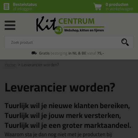
Bestelstatus
0 producten
of inloggen
in winkelwagen
Gratis
bezorging
in NL & BE
vanaf
75,-
Home
Leverancier worden?
Leverancier worden?
Tuurlijk wil je nieuwe klanten bereiken,
Tuurlijk wil je jouw merk versterken,
Tuurlijk wil je een groter marktaandeel.
Waarom sta je dan nog niet met je producten bij