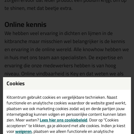
te shinen, met dat beetje extra.
Online kennis
We hebben veel ervaring in dichten en lijmen in de
kitbranche maar misschien wel belangrijker is de kennis
en ervaring in de online wereld. Alle knowhow hebben we
in huis met ons team aan specialisten. De expertise en
ervaring die onze medewerkers hebben is van hoog
niveau. Online vindbaarheid is Key en dat weten we als
geen ander.
Cookies
Hoe dan?
Kitcentrum gebruikt cookies en vergelijkbare technieken. Naast
functionele en analytische cookies waardoor de website goed werkt,
Heb jij het idee dat jouw bedrijf of product een goede
plaatsen we ook marketing cookies zodat wij en derde partijen jouw
match is voor ons? Kun je een goed product aanbieden
internetgedrag kunnen volgen en persoonlijke content kunnen laten
zien. Meer weten?
Lees hier ons cookiebeleid
. Door op "Cookies
voor ons Private Label?
accepteren" te klikken, ga je akkoord met alle cookies. Indien je kiest
voor
weigeren
, plaatsen we alleen functionele en analytische