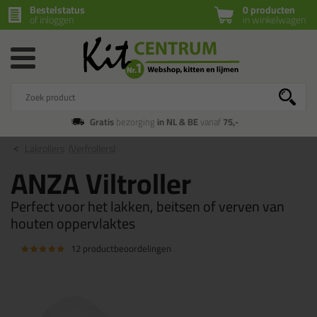
Bestelstatus
0 producten
of inloggen
in winkelwagen
Gratis
bezorging
in NL & BE
vanaf
75,-
Lakrollers
(Verfrollers)
ANZA Viltroller
Perfect voor het lakken, beitsen of verven van
houten oppervlaktes
12 productbeoordelingen