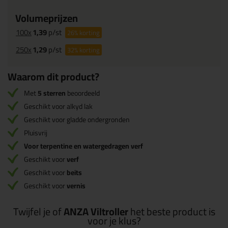
Volumeprijzen
100x
1,39
p/st
26%
korting
250x
1,29
p/st
32%
korting
Waarom dit product?
Met
5 sterren
beoordeeld
Geschikt voor alkyd lak
Geschikt voor gladde ondergronden
Pluisvrij
Voor terpentine en watergedragen verf
Geschikt voor
verf
Geschikt voor
beits
Geschikt voor
vernis
Twijfel je of
ANZA Viltroller
het beste product is
voor je klus?