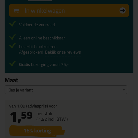
In winkelwagen
Voldoende voorraad
Alleen online beschikbaar
Levertijd controleren...
Afgesproken!
Bekijk onze reviews
Gratis
bezorging vanaf 75,-
Maat
Kies je variant
van
1,89
(adviesprijs) voor
1,
59
per stuk
(
1,
92
incl. BTW )
16
% korting