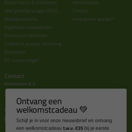
Retourneren & Annuleren
Winkelmand
Veel gestelde vragen (FAQ)
Contact
Bestelprocedure
Leverancier worden?
Algemene voorwaarden
Kitcentrum berichten
Cookies & privacy verklaring
Disclaimer
Kit cursus volgen
Contact
Kitcentrum B.V.
Alle contactgegevens >
Ontvang een
welkomstcadeau 💚
Altijd op de hoogte blijven?
Schijf je in voor onze nieuwsbrief en ontvang
t.w.v. €35
een welkomstcadeau
bij je eerste