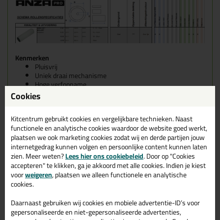
Kenmerken
Pluisvrij
Uniek draai mechanisme
Hoge verfopname
Snelle afgifte aan oppervlak
Cookies
Tips
💡
Gebruik
schilderstape
en rol de viltroller in de
Kitcentrum gebruikt cookies en vergelijkbare technieken. Naast
schilderstape. Haal vervolgens vervolgens de schilderstape
functionele en analytische cookies waardoor de website goed werkt,
er weer af. Je zal zien dat er kleine pluisjes mee zal trekken.
plaatsen we ook marketing cookies zodat wij en derde partijen jouw
Dit zorgt er voor dat de los zitten pluisjes niet in je schilder
internetgedrag kunnen volgen en persoonlijke content kunnen laten
of lakwerk terecht komen.
zien. Meer weten?
Lees hier ons cookiebeleid
. Door op "Cookies
Gebruik de
Rollergrip
voor het eenvoudig verwijderen van
accepteren" te klikken, ga je akkoord met alle cookies. Indien je kiest
verfrollers van de verfbeugel.
voor
weigeren
, plaatsen we alleen functionele en analytische
cookies.
Verfbeugel
Een roller zonder
verfbeugel
is leuk, maar je hebt er niet zo veel
Daarnaast gebruiken wij cookies en mobiele advertentie-ID’s voor
aan. Bekijk de informatie hieronder om te zien welke verfbeugel
gepersonaliseerde en niet-gepersonaliseerde advertenties,
bij je roller past.