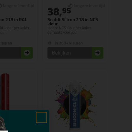
38,
5
95
con 218 in RAL
Seal-It Silicon 218 in NCS
kleur
AL kleur per koker
Iedere NCS kleur per koker
jou!
gemaakt voor jou!
kleuren
in 260+ kleuren
n
Bekijken