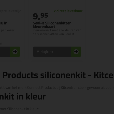
9,
95
18 in
Seal-It Siliconenkitten
kleurenkaart
r per koker
Kleurenkaart met alle kleuren van
de siliconenkitten van Seal-It
en
Bekijken
 Products siliconenkit - Kitc
nenkit van het merk Connect Products bij Kitcentrum.be - gewoon uit voo
nkit in kleur
met Siliconenkit in kleur: