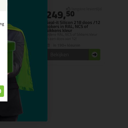
249,
50
icon 216 SA
Seal-it Silicon 218 doos /12
ing
kokers in RAL, NCS of
Sikkens kleur
nde afdichtingskit
Iedere RAL, NCS of Sikkens kleur
in een doos van 12!
in 190+ kleuren
n
Bekijken