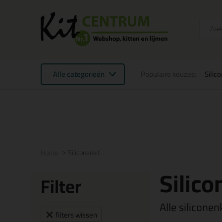
Alle categorieën
Populaire keuzes:
Silic
Voor 21:00 uur besteld
morgen in huis
Gratis
be
Home
Siliconenkit
Silico
Filter
Alle silicone
filters wissen