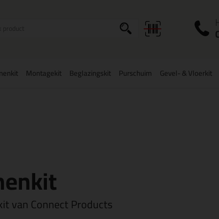
I
a
onenkit
Montagekit
Beglazingskit
Purschuim
Gevel- & Vloerkit
zorging binnen
België
vanaf
75,-
Grootste assortiment
uit voorraad 
nenkit
nkit van Connect Products