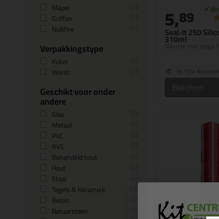
2
Mapei
5,
89
1
Griffon
1
Nullifire
Seal-It 250 Silic
310ml
Silicone met Isega 
Verpakkingstype
6
Koker
2
in 10+ kleure
Worst
Bekijken
Geschikt voor onder
andere
5
Glas
5
Metaal
5
PVC
5
RVS
4
Behandeld hout
4
Hout
4
Staal
3
Tegels & Keramiek
2
Beton
2
Natuursteen