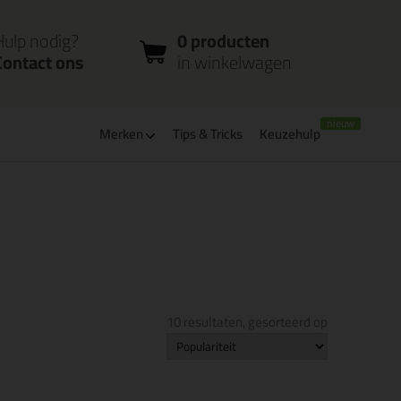
nloggen
Bestelstatus
0 producten
ccount
controleren
in winkelwagen
Hulp nodig?
0 producten
Contact ons
in winkelwagen
Merken
Tips & Tricks
Keuzehulp
leverbaar
Bpost pakjespunt: kies zelf wanneer je afhaalt
10 resultaten, gesorteerd op