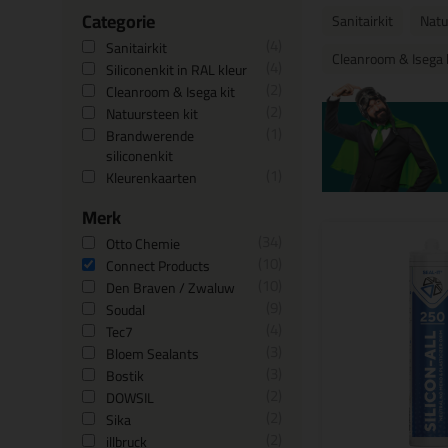
Categorie
Sanitairkit
Natu
4
Sanitairkit
Cleanroom & Isega 
4
Siliconenkit in RAL kleur
2
Cleanroom & Isega kit
2
Natuursteen kit
1
Brandwerende
siliconenkit
1
Kleurenkaarten
Merk
34
Otto Chemie
10
Connect Products
10
Den Braven / Zwaluw
9
Soudal
4
Tec7
3
Bloem Sealants
3
Bostik
2
DOWSIL
2
Sika
2
illbruck