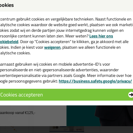
ookies
14,
8,
een
95
59
cadeau 💚
tcentrum gebruikt cookies en vergelijkbare technieken. Naast functionele en
on All
Seal-It 220 Silicon FR
Seal-It sil
alytische cookies waardoor de website goed werkt, plaatsen we ook market
600ml
600ml
okies zodat wij en derde partijen jouw internetgedrag kunnen volgen en
roval
Brandwerend volgens NEN 3576 /
Schimmelwere
rsoonlijke content kunnen laten zien. Meer weten?
Lees hier ons
NPR 3577
e nieuwsbrief en ontvang een
okiebeleid
. Door op "Cookies accepteren" te klikken, ga je akkoord met alle
v. €35,-
bij je eerste bestelling!
okies. Indien je kiest voor
weigeren
, plaatsen we alleen functionele en
alytische cookies.
Bekijken
Bekijke
arnaast gebruiken wij cookies en mobiele advertentie-ID’s voor
personaliseerde en niet-gepersonaliseerde advertenties, waaronder
vertentiepersonalisatie via partners zoals Google. Meer informatie over hoe
ogle persoonsgegevens gebruikt:
https://business.safety.google/privacy/
 de actiecode ›
Cookies accepteren
 wil geen cadeau
j aankoop vanaf €125,-