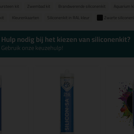
ursteen kit
Zwembad kit
Brandwerende siliconenkit
Aquarium ki
kit
Kleurenkaarten
Siliconenkit in RAL kleur
Zwarte siliconen
Hulp nodig bij het kiezen van siliconenkit?
Gebruik onze keuzehulp!