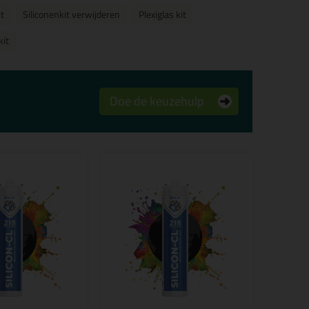
t
Siliconenkit verwijderen
Plexiglas kit
kit
Doe de keuzehulp