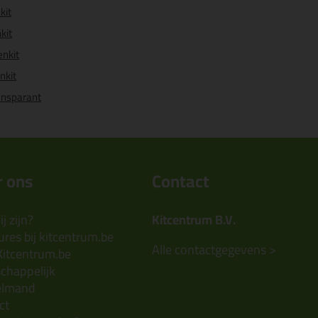
kit
kit
enkit
nkit
ransparant
 ons
Contact
j zijn?
Kitcentrum B.V.
res bij kitcentrum.be
Alle contactgegevens >
Kitcentrum.be
chappelijk
elmand
ct