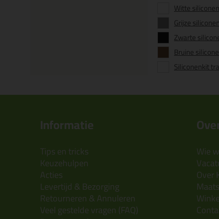
Witte siliconen
Grijze siliconen
Zwarte silicon
Bruine silicone
Siliconenkit t
Informatie
Over
Tips en tricks
Wie wi
Keuzehulpen
Vacatu
Acties
Over 
Levertijd & Bezorging
Maats
Retourneren & Annuleren
Wink
Veel gestelde vragen (FAQ)
Conta