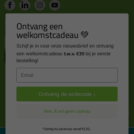
Nieuws, tips en exclusieve deals rechtstreeks in je
Ontvang een
inbox
welkomstcadeau 💚
Email
Schijf je in voor onze nieuwsbrief en ontvang
t.w.v. €35
een welkomstcadeau
bij je eerste
Inschrijven
bestelling!
Email
Kitcentrum is trots op:
Ontvang de actiecode ›
Alle prijzen zijn in EURO en excl. 21% BTW
Nee, ik wil geen cadeau
wijzig naar incl. BTW
*Geldig bij aankoop vanaf €125,-