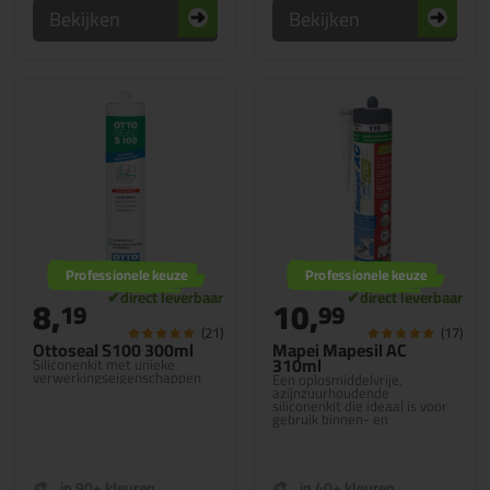
Bekijken
Bekijken
Professionele keuze
Professionele keuze
8,
10,
19
99
(21)
(17)
Ottoseal S100 300ml
Mapei Mapesil AC
310ml
Siliconenkit met unieke
verwerkingseigenschappen
Een oplosmiddelvrije,
azijnzuurhoudende
siliconenkit die ideaal is voor
gebruik binnen- en
buitenshuis
in 90+ kleuren
in 40+ kleuren