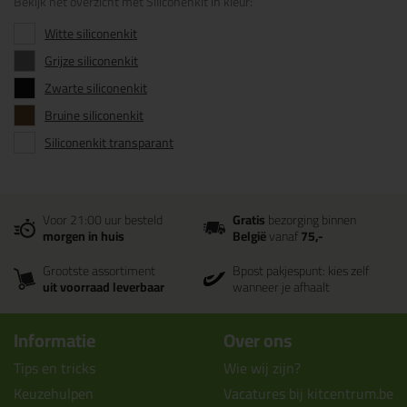
Bekijk het overzicht met Siliconenkit in kleur:
Witte siliconenkit
Grijze siliconenkit
Zwarte siliconenkit
Bruine siliconenkit
Siliconenkit transparant
Voor 21:00 uur besteld
Gratis
bezorging binnen
morgen in huis
België
vanaf
75,-
Grootste assortiment
Bpost pakjespunt: kies zelf
uit voorraad leverbaar
wanneer je afhaalt
Informatie
Over ons
Tips en tricks
Wie wij zijn?
Keuzehulpen
Vacatures bij kitcentrum.be