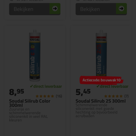
Bekijken
Bekijken
Actiecode: bouwvak10
8,
5,
95
45
(16)
(7)
Soudal Silirub Color
Soudal Silirub 2S 300ml
300ml
Schimmelwerende
siliconenkit met goede
Zuurvrije en
hechting op bijvoorbeeld
schimmelwerende
acrylbaden
siliconenkit in veel RAL
kleuren