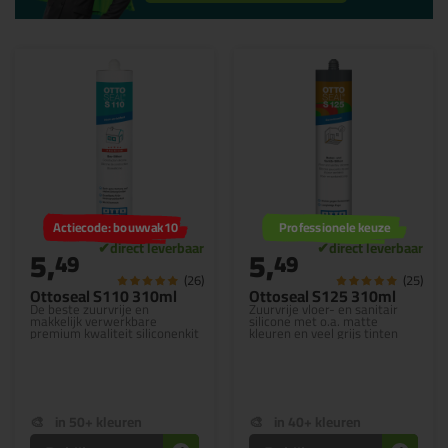
Actiecode: bouwvak10
Professionele keuze
5,
5,
49
49
(26)
(25)
Ottoseal S110 310ml
Ottoseal S125 310ml
De beste zuurvrije en
Zuurvrije vloer- en sanitair
makkelijk verwerkbare
silicone met o.a. matte
premium kwaliteit siliconenkit
kleuren en veel grijs tinten
in 50+ kleuren
in 40+ kleuren