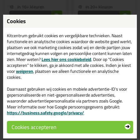
in 10+ kleuren
in 20+ kleuren
Bekijken
Bekijken
Cookies
Kitcentrum gebruikt cookies en vergelijkbare technieken. Naast
functionele en analytische cookies waardoor de website goed werkt,
plaatsen we ook marketing cookies zodat wij en derde partijen jouw
internetgedrag kunnen volgen en persoonlijke content kunnen laten
zien. Meer weten?
Lees hier ons cookiebeleid
. Door op "Cookies
accepteren" te klikken, ga je akkoord met alle cookies. Indien je kiest
voor
weigeren
, plaatsen we alleen functionele en analytische
cookies.
Daarnaast gebruiken wij cookies en mobiele advertentie-ID’s voor
gepersonaliseerde en niet-gepersonaliseerde advertenties,
9,
6,
25
49
waaronder advertentiepersonalisatie via partners zoals Google.
(4)
(8)
Meer informatie over hoe Google persoonsgegevens gebruikt:
Zwaluw Silicone Colors
Ottoseal S117 310ml
https://business.safety.google/privacy/
+ Natural Stone 310ml
Natuursteen silicone voor het
afdichten en voegen bij
Siliconenkit geschikt voor o.a.
marmer en andere
natuursteen in RAL kleuren
Cookies accepteren
natuurstenen