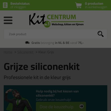
Bestelstatus
0 producten
of inloggen
in winkelwagen
Gratis
bezorging
in NL & BE
vanaf
75,-
Home
Siliconenkit
Kleur: Grijs
Grijze siliconenkit
Professionele kit in de kleur grijs
Hulp nodig bij het kiezen van
siliconenkit?
Gebruik onze keuzehulp!
Doe de keuzehulp