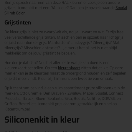
Ben je opzoek naar één van deze RAL kleuren of zoek je een andere
grijze siliconenkit met een RAL kleur? Dan ben je opzoek naar de
Soudal
Silirub Color
.
Grijstinten
De kleur grijs is niet zo zwart/wit als, nouja... zwart en wit. Er zijn heel
veel verschillende grijs tinten. Misschien ben je opzoek naar lichtgrijs
of juist naar donker grijs. Manhatten? Linsleygrijs? Zilvergrijs? Mat
zilvergrijs? Misschien antraciet?... Je merkt het al, het is niet altijd
makkelijk om de jouw grijstint te bepalen.
Hoe doe je dat dan? Nou het allerbeste wat je kan doen is een
kleurenkaart bestellen. Op een
kleurenkaart
zitten dotjes kit. Op deze
manier kan je de kleurtjes naast de ondergrond houden en zelf bepalen
of je dit mooi vindt. Kleur blijft immers een kwestie van smaak.
Op Kitcentrum.be vind je een ruim assortiment grijze siliconenkit in de
merken: Otto Chemie, Den Braven / Zwaluw, Mapei, Soudal, Connect
Products, illbruck, Bloem Sealants, Sika, Bostik, Nullifire, DOWSIL en
Griffon. Bestel je siliconenkit grijs daarom gemakkelijk en snel op
Kitcentrum.be!
Siliconenkit in kleur