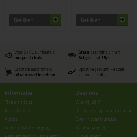
Bekijken
Bekijken
Voor 21:00 uur besteld
Gratis
bezorging binnen
morgen in huis
België
vanaf
75,-
Grootste assortiment
Bpost pakjespunt: kies zelf
uit voorraad leverbaar
wanneer je afhaalt
Informatie
Over ons
Tips en tricks
Wie wij zijn?
Keuzehulpen
Vacatures bij kitcentrum.be
Acties
Over Kitcentrum.be
Levertijd & Bezorging
Maatschappelijk
Retourneren & Annuleren
Winkelmand