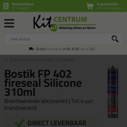
Bestelstatus
0 producten
of inloggen
in winkelwagen
Gratis
bezorging
in NL & BE
vanaf
75,-
Brandwerende siliconenkit
(Siliconenkit)
Bostik FP 402
fireseal Silicone
310ml
Brandwerende siliconenkit | Tot 4 uur
brandwerend
DIRECT LEVERBAAR