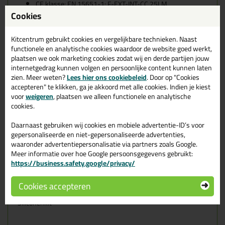
CE klasse: EN 15651-1: F-EXT-INT-CC 25LM
CE klasse: EN 15651-2: G-CC 25LM
Cookies
Bewegingsopname tot 25%
Excellente verwerking en zakt niet uit - Goed bestand
Kitcentrum gebruikt cookies en vergelijkbare technieken. Naast
tegen UV, water en weersomstandigheden
functionele en analytische cookies waardoor de website goed werkt,
Ook buiten toepasbaar
plaatsen we ook marketing cookies zodat wij en derde partijen jouw
Niet overschilderbaar
Brandklasse: B1 (DIN4102 - Part 1)
internetgedrag kunnen volgen en persoonlijke content kunnen laten
Franse VOC-emissie klasse A+
zien. Meer weten?
Lees hier ons cookiebeleid
. Door op "Cookies
accepteren" te klikken, ga je akkoord met alle cookies. Indien je kiest
Eigenschappen Bostik FP 402
voor
weigeren
, plaatsen we alleen functionele en analytische
cookies.
fireseal Silicone 310ml
Daarnaast gebruiken wij cookies en mobiele advertentie-ID’s voor
Merk
gepersonaliseerde en niet-gepersonaliseerde advertenties,
Bostik
waaronder advertentiepersonalisatie via partners zoals Google.
Verpakkingstype
Meer informatie over hoe Google persoonsgegevens gebruikt:
Koker
https://business.safety.google/privacy/
Kenmerk
Brandwerend, Niet overschilderbaar, Schimmelwerend
Cookies accepteren
Soort
Siliconenkit