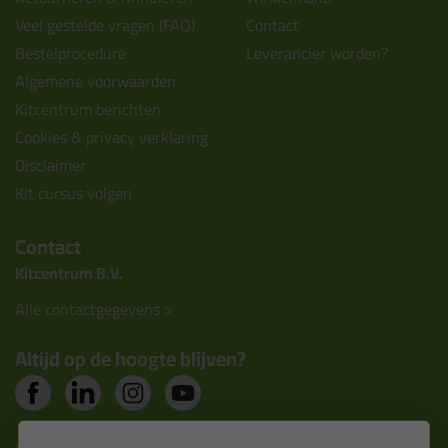
Veel gestelde vragen (FAQ)
Contact
Bestelprocedure
Leverancier worden?
Algemene voorwaarden
Kitcentrum berichten
Cookies & privacy verklaring
Disclaimer
Kit cursus volgen
Contact
Kitcentrum B.V.
Alle contactgegevens >
Altijd op de hoogte blijven?