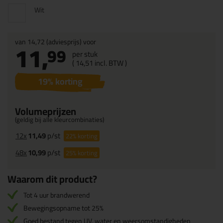
Wit
van
14,72
(adviesprijs) voor
11,
99
per stuk
(
14,
51
incl. BTW )
19
% korting
Volumeprijzen
(geldig bij alle kleurcombinaties)
12x
11,49
p/st
22%
korting
48x
10,99
p/st
25%
korting
Waarom dit product?
Tot 4 uur brandwerend
Bewegingsopname tot 25%
Goed bestand tegen UV, water en weersomstandigheden