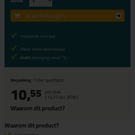
Aantal
In winkelwagen
Voldoende voorraad
Alleen online beschikbaar
Gratis
bezorging vanaf 75,-
Verpakking
: 1 Liter spuitflacon
10,
55
per stuk
(
12,
77
incl. BTW )
Waarom dit product?
Waarom dit product?