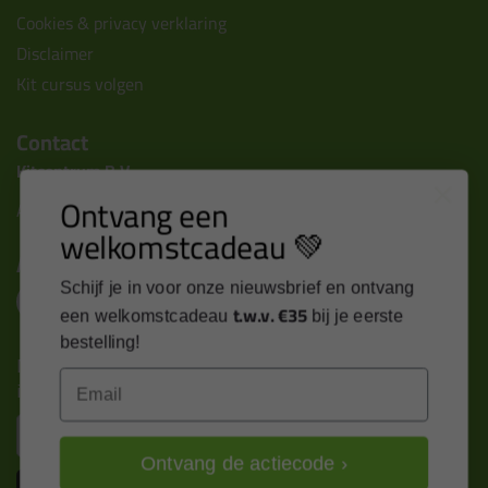
Cookies & privacy verklaring
Disclaimer
Kit cursus volgen
Contact
Kitcentrum B.V.
Ontvang een
Alle contactgegevens >
welkomstcadeau 💚
Altijd op de hoogte blijven?
Schijf je in voor onze nieuwsbrief en ontvang
t.w.v. €35
een welkomstcadeau
bij je eerste
bestelling!
Nieuws, tips en exclusieve deals rechtstreeks in je
Email
inbox
Email
Ontvang de actiecode ›