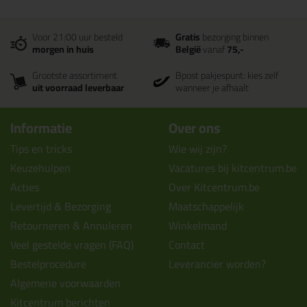
Voor 21:00 uur besteld
Gratis
bezorging binnen
morgen in huis
België
vanaf
75,-
Grootste assortiment
Bpost pakjespunt: kies zelf
uit voorraad leverbaar
wanneer je afhaalt
Informatie
Over ons
Tips en tricks
Wie wij zijn?
Keuzehulpen
Vacatures bij kitcentrum.be
Acties
Over Kitcentrum.be
Levertijd & Bezorging
Maatschappelijk
Retourneren & Annuleren
Winkelmand
Veel gestelde vragen (FAQ)
Contact
Bestelprocedure
Leverancier worden?
Algemene voorwaarden
Kitcentrum berichten