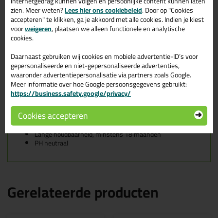
internetgedrag kunnen volgen en persoonlijke content kunnen laten
Je gebruikt de Bostik Finishing Soap bij het glad afwerken van
zien. Meer weten?
Lees hier ons cookiebeleid
. Door op "Cookies
siliconenvoegen, acrylaatvoegen, polyurethaanvoegen en SMP-
accepteren" te klikken, ga je akkoord met alle cookies. Indien je kiest
voegen (Silyl Modified Polymer) welke zijn geproduceerd door
voor
weigeren
, plaatsen we alleen functionele en analytische
Bostik.
cookies.
Kenmerken van de Bostik Finishing
Daarnaast gebruiken wij cookies en mobiele advertentie-ID’s voor
gepersonaliseerde en niet-gepersonaliseerde advertenties,
Soap
waaronder advertentiepersonalisatie via partners zoals Google.
Meer informatie over hoe Google persoonsgegevens gebruikt:
Gebruiksklaar
https://business.safety.google/privacy/
Kleurloos, veroorzaakt geen verkleuringen
Geen verruwen van het kitoppervlak door agressieve
Cookies accepteren
inhoudsstoffen
Vorstgevoelig
Lange houdbaarheid, minstens 18 maanden
PH neutraal
Gerelateerde producten