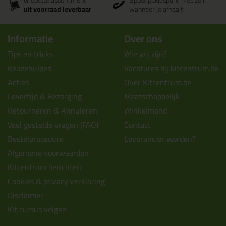
Grootste assortiment
Bpost pakjespunt: kies zelf
uit voorraad leverbaar
wanneer je afhaalt
Informatie
Over ons
Tips en tricks
Wie wij zijn?
Keuzehulpen
Vacatures bij kitcentrum.be
Acties
Over Kitcentrum.be
Levertijd & Bezorging
Maatschappelijk
Retourneren & Annuleren
Winkelmand
Veel gestelde vragen (FAQ)
Contact
Bestelprocedure
Leverancier worden?
Algemene voorwaarden
Kitcentrum berichten
Cookies & privacy verklaring
Disclaimer
Kit cursus volgen