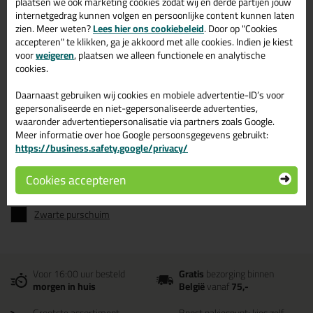
plaatsen we ook marketing cookies zodat wij en derde partijen jouw
Bekijken
Bekijken
internetgedrag kunnen volgen en persoonlijke content kunnen laten
zien. Meer weten?
Lees hier ons cookiebeleid
. Door op "Cookies
accepteren" te klikken, ga je akkoord met alle cookies. Indien je kiest
voor
weigeren
, plaatsen we alleen functionele en analytische
Tec7 purschuim - Kitcentrum.be
cookies.
Daarnaast gebruiken wij cookies en mobiele advertentie-ID’s voor
Bestel al je purschuim van het merk Tec7 bij Kitcentrum.be - gewoon
gepersonaliseerde en niet-gepersonaliseerde advertenties,
uit voorraad geleverd, vandaag besteld, morgen in huis!
waaronder advertentiepersonalisatie via partners zoals Google.
Purschuim in kleur
Meer informatie over hoe Google persoonsgegevens gebruikt:
https://business.safety.google/privacy/
Bekijk het overzicht met Purschuim in kleur:
Cookies accepteren
Witte purschuim
Zwarte purschuim
Voor 16:00 uur besteld
Gratis
bezorging binnen
morgen in huis
België
vanaf
75,-