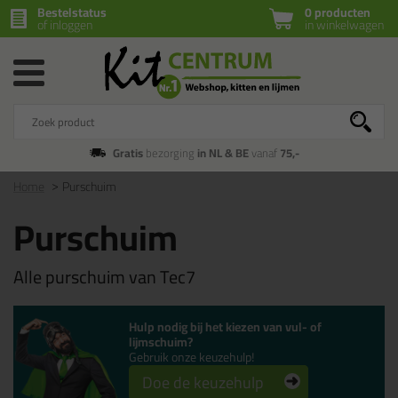
Bestelstatus
0 producten
of inloggen
in winkelwagen
Gratis
bezorging
in NL & BE
vanaf
75,-
Home
Purschuim
Purschuim
Alle purschuim van Tec7
Hulp nodig bij het kiezen van vul- of
lijmschuim?
Gebruik onze keuzehulp!
Doe de keuzehulp