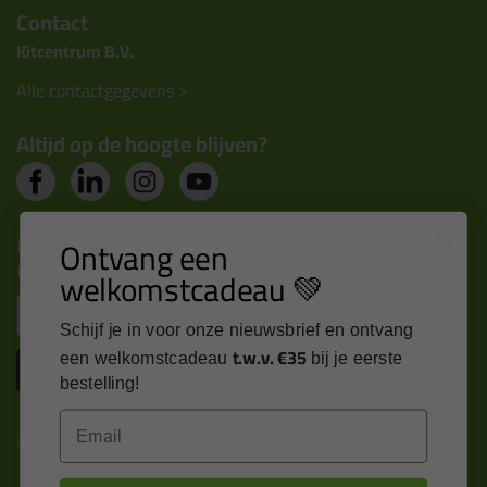
Contact
Kitcentrum B.V.
Alle contactgegevens >
Altijd op de hoogte blijven?
Nieuws, tips en exclusieve deals rechtstreeks in je
Ontvang een
inbox
welkomstcadeau 💚
Email
Schijf je in voor onze nieuwsbrief en ontvang
t.w.v. €35
een welkomstcadeau
bij je eerste
Inschrijven
bestelling!
Email
Kitcentrum is trots op: