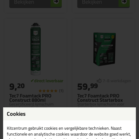
Bekijken
Bekijken
9,
59,
20
99
(1)
Tec7 Foamtack PRO
Tec7 Foamtack PRO
Construct 880ml
Construct Starterbox
Gecertificeerd lijmschuim
Starterbox lijmschuim voor
voor dragende muren
dragende muren
Cookies
Kitcentrum gebruikt cookies en vergelijkbare technieken. Naast
functionele en analytische cookies waardoor de website goed werkt,