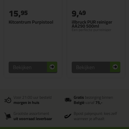
15,
9,
95
49
Kitcentrum Purpistool
illbruck PUR reiniger
AA290 500ml
Een perfecte purreiniger
Bekijken
Bekijken
Voor 21:00 uur besteld
Gratis
bezorging binnen
morgen in huis
België
vanaf
75,-
Grootste assortiment
Bpost pakjespunt: kies zelf
uit voorraad leverbaar
wanneer je afhaalt