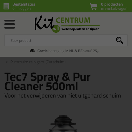
Bestelstatus
0 producten
of inloggen
in winkelwagen
Gratis
bezorging
in NL & BE
vanaf
75,-
Purschuim reinigers
(Purschuim)
Tec7 Spray & Pur
Cleaner 500ml
Voor het verwijderen van niet uitgehard schuim