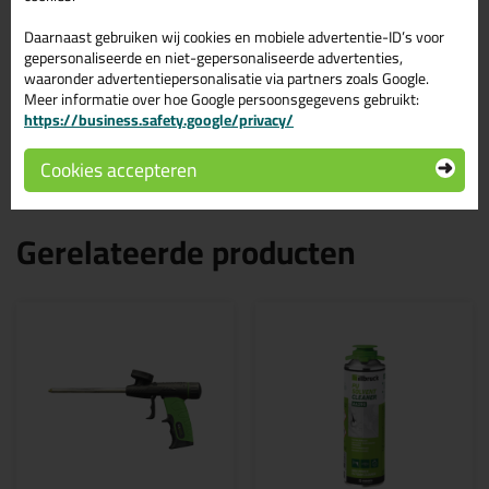
Kenmerken van de Tec7 Spray & Pur
Cleaner
Daarnaast gebruiken wij cookies en mobiele advertentie-ID’s voor
gepersonaliseerde en niet-gepersonaliseerde advertenties,
waaronder advertentiepersonalisatie via partners zoals Google.
Past op elk pistool met een standaard schroefdraad
Meer informatie over hoe Google persoonsgegevens gebruikt:
Lost vloeibaar schuim direct op voordat het kan uitharden
https://business.safety.google/privacy/
Te gebruiken op pistolen of handmatig te gebruiken
Geschikt voor alle PU-schuimen
Cookies accepteren
Gerelateerde producten