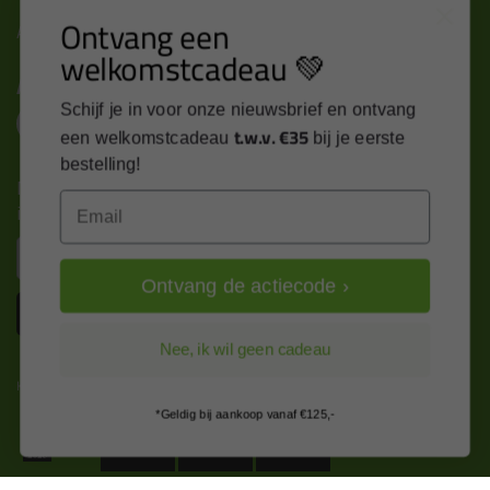
Ontvang een
Alle contactgegevens >
welkomstcadeau 💚
Altijd op de hoogte blijven?
Schijf je in voor onze nieuwsbrief en ontvang
t.w.v. €35
een welkomstcadeau
bij je eerste
bestelling!
Nieuws, tips en exclusieve deals rechtstreeks in je
Email
inbox
Email
Ontvang de actiecode ›
Inschrijven
Nee, ik wil geen cadeau
Kitcentrum is trots op:
*Geldig bij aankoop vanaf €125,-