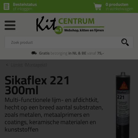
Bestelstatus
0 producten
of inloggen
in winkelwagen
Gratis
bezorging
in NL & BE
vanaf
75,-
Lijmkit
(Montagekit)
Sikaflex 221
300ml
Multi-functionele lijm- en afdichtkit,
hecht op een breed aantal substraten,
zoals metalen, metaalprimers en
coatings, keramische materialen en
kunststoffen