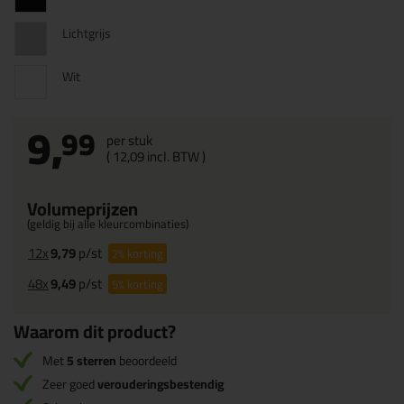
Lichtgrijs
Wit
9,
99
per stuk
(
12,
09
incl. BTW )
Volumeprijzen
(geldig bij alle kleurcombinaties)
12x
9,79
p/st
2%
korting
48x
9,49
p/st
5%
korting
Waarom dit product?
Met
5 sterren
beoordeeld
Zeer goed
verouderingsbestendig