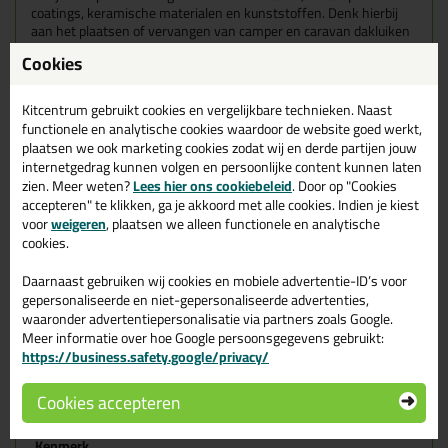
coatings, keramische materialen en kunststoffen. Denk hierbij
aan het plaatsen of vervangen van camper en caravan dakluiken
en ramen.
Cookies
Kenmerken Sikaflex 221
Kitcentrum gebruikt cookies en vergelijkbare technieken. Naast
Deze multifunctionele lijmkit is onder andere overschilderbaar en
functionele en analytische cookies waardoor de website goed werkt,
erg goed te schuren. Maar dit zijn niet de enige kenmerken. Het is
plaatsen we ook marketing cookies zodat wij en derde partijen jouw
namelijk ook:
internetgedrag kunnen volgen en persoonlijke content kunnen laten
1-Component polyurethaan
zien. Meer weten?
Lees hier ons cookiebeleid
. Door op "Cookies
Elastisch
accepteren" te klikken, ga je akkoord met alle cookies. Indien je kiest
Bestand tegen veroudering en weersinvloeden
voor
weigeren
, plaatsen we alleen functionele en analytische
Door NSF goedgekeurd voor incidenteel contact met
cookies.
voedingsmiddelen en beperkt gebruik in de buurt van
drinkwater
Daarnaast gebruiken wij cookies en mobiele advertentie-ID’s voor
Niet-corrosief
gepersonaliseerde en niet-gepersonaliseerde advertenties,
Reukarm
Hecht goed op een groot aantal verschillende soorten
waaronder advertentiepersonalisatie via partners zoals Google.
ondergronden
Meer informatie over hoe Google persoonsgegevens gebruikt:
https://business.safety.google/privacy/
Eigenschappen Sikaflex 221 300ml
Cookies accepteren
Verpakkingstype
Koker
Kenmerk