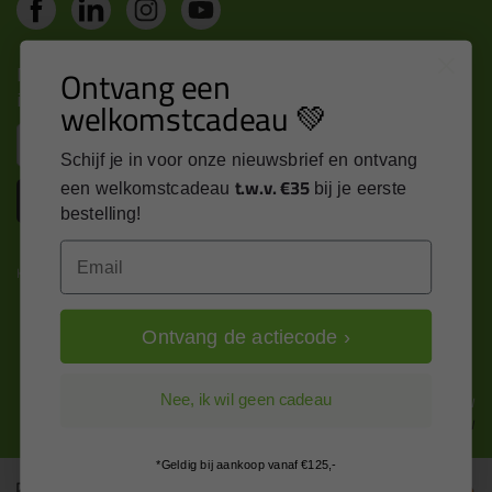
Nieuws, tips en exclusieve deals rechtstreeks in je
Ontvang een
inbox
welkomstcadeau 💚
Email
Schijf je in voor onze nieuwsbrief en ontvang
t.w.v. €35
een welkomstcadeau
bij je eerste
Inschrijven
bestelling!
Email
Kitcentrum is trots op:
Ontvang de actiecode ›
Alle prijzen zijn in EURO en excl. 21% BTW
Nee, ik wil geen cadeau
wijzig naar incl. BTW
*Geldig bij aankoop vanaf €125,-