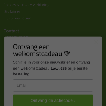
Cookies & privacy verklaring
Disclaimer
Kit cursus volgen
Contact
Kitcentrum B.V.
Ontvang een
Alle contactgegevens >
welkomstcadeau 💚
Altijd op de hoogte blijven?
Schijf je in voor onze nieuwsbrief en ontvang
t.w.v. €35
een welkomstcadeau
bij je eerste
bestelling!
Nieuws, tips en exclusieve deals rechtstreeks in je
Email
inbox
Email
Ontvang de actiecode ›