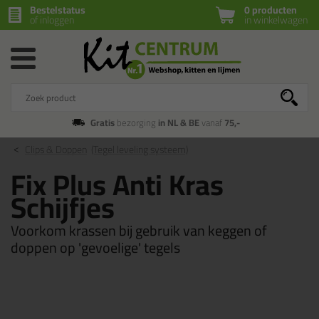
Bestelstatus
0 producten
of inloggen
in winkelwagen
Gratis
bezorging
in NL & BE
vanaf
75,-
Clips & Doppen
(Tegel leveling systeem)
Fix Plus Anti Kras
Schijfjes
Voorkom krassen bij gebruik van keggen of
doppen op 'gevoelige' tegels