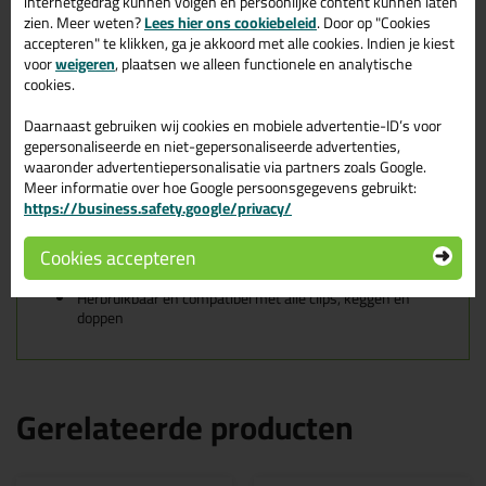
Schijfjes voor?
internetgedrag kunnen volgen en persoonlijke content kunnen laten
zien. Meer weten?
Lees hier ons cookiebeleid
. Door op "Cookies
Bij het aandraaien van een keg of dop kan, zeker op zachtere of
accepteren" te klikken, ga je akkoord met alle cookies. Indien je kiest
glanzende materialen, krasvorming ontstaan. Deze herbruikbare
voor
weigeren
, plaatsen we alleen functionele en analytische
schijfjes vangen die belasting op, zonder afbreuk te doen aan het
cookies.
egaliserende effect van het systeem. Ideaal als aanvulling op een
starterskit of voor gebruik bij exclusieve tegelsoorten.
Daarnaast gebruiken wij cookies en mobiele advertentie-ID’s voor
gepersonaliseerde en niet-gepersonaliseerde advertenties,
Kenmerken van de Fix Plus Anti Kras
waaronder advertentiepersonalisatie via partners zoals Google.
Schijfjes
Meer informatie over hoe Google persoonsgegevens gebruikt:
https://business.safety.google/privacy/
Geschikt voor het
keggen systeem
Cookies accepteren
Geschikt voor het
doppen systeem
Voorkomt krassen op natuursteen en gepolijste tegels
Herbruikbaar en compatibel met alle clips, keggen en
doppen
Gerelateerde producten