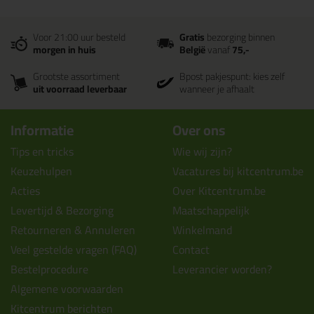
Voor 21:00 uur besteld
Gratis
bezorging binnen
morgen in huis
België
vanaf
75,-
Grootste assortiment
Bpost pakjespunt: kies zelf
uit voorraad leverbaar
wanneer je afhaalt
Informatie
Over ons
Tips en tricks
Wie wij zijn?
Keuzehulpen
Vacatures bij kitcentrum.be
Acties
Over Kitcentrum.be
Levertijd & Bezorging
Maatschappelijk
Retourneren & Annuleren
Winkelmand
Veel gestelde vragen (FAQ)
Contact
Bestelprocedure
Leverancier worden?
Algemene voorwaarden
Kitcentrum berichten