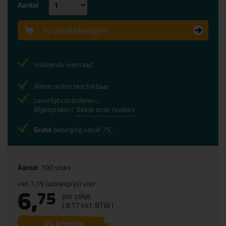
Aantal
In winkelwagen
Voldoende voorraad
Alleen online beschikbaar
Levertijd controleren...
Afgesproken!
Bekijk onze reviews
Gratis
bezorging vanaf 75,-
Aantal
: 100 stuks
van
7,19
(adviesprijs) voor
6,
75
per zakje
(
8,
17
incl. BTW )
6
% korting