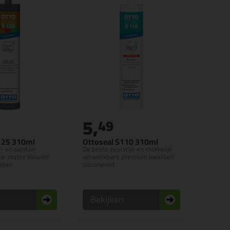
5,
49
125 310ml
Ottoseal S110 310ml
r- en sanitair
De beste zuurvrije en makkelijk
.a. matte kleuren
verwerkbare premium kwaliteit
inten
siliconenkit
n
Bekijken