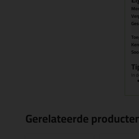
Me
Ver
Ges
Toe
Ke
Soo
Ti
In d
Gerelateerde producte