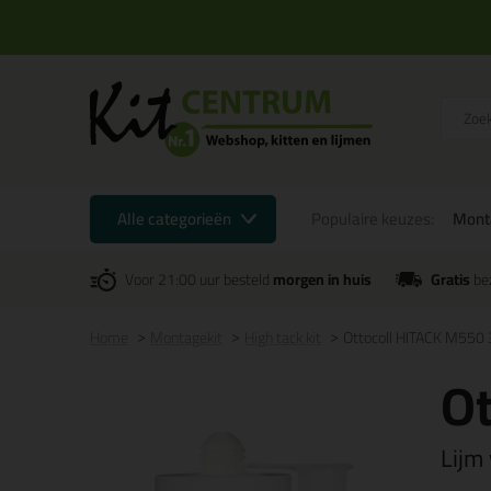
Alle categorieën
Populaire keuzes:
Mont
Voor 21:00 uur besteld
morgen in huis
Gratis
be
Home
Montagekit
High tack kit
Ottocoll HITACK M550
O
Lijm