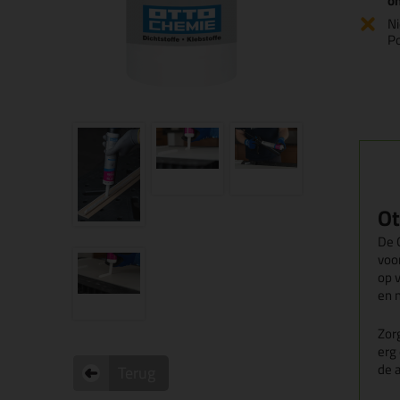
o
Ni
P
Ot
De 
voor
op 
en 
Zorg
erg 
de 
Terug