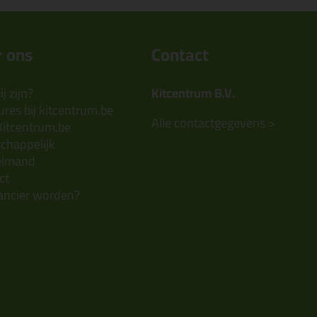
 ons
Contact
j zijn?
Kitcentrum B.V.
res bij kitcentrum.be
Alle contactgegevens >
Kitcentrum.be
chappelijk
elmand
ct
ancier worden?