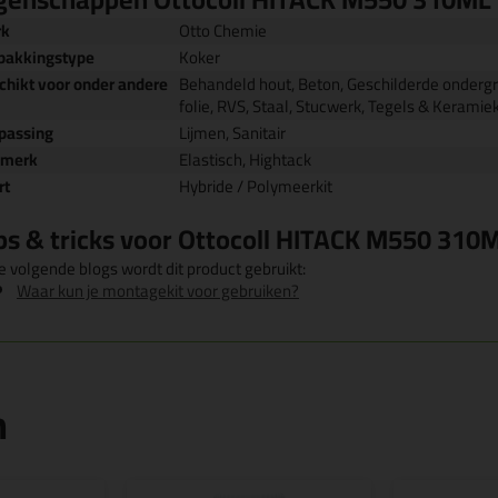
rk
Otto Chemie
pakkingstype
Koker
chikt voor onder andere
Behandeld hout, Beton, Geschilderde ondergr
folie, RVS, Staal, Stucwerk, Tegels & Keramiek
passing
Lijmen, Sanitair
nmerk
Elastisch, Hightack
rt
Hybride / Polymeerkit
ps & tricks voor Ottocoll HITACK M550 310
e volgende blogs wordt dit product gebruikt:
Waar kun je montagekit voor gebruiken?
n