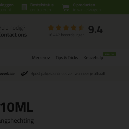
nloggen
Bestelstatus
0 producten
ccount
controleren
in winkelwagen
9.4
Hulp nodig?
Contact ons
16.442 beoordelingen
Merken
Tips & Tricks
Keuzehulp
leverbaar
Bpost pakjespunt: kies zelf wanneer je afhaalt
310ML
angshechting