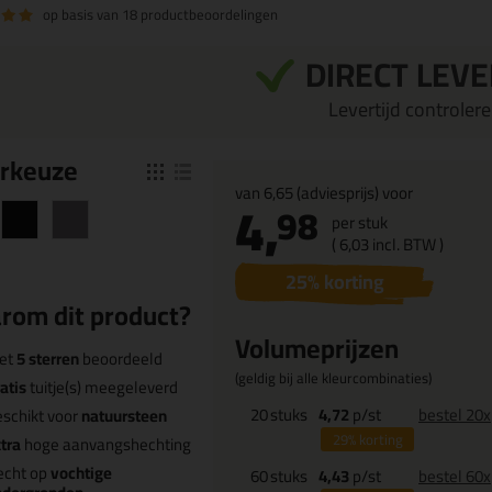
op basis van
18 productbeoordelingen
DIRECT LEV
Levertijd controleren
r
keuze
van
6,65
(adviesprijs) voor
4,
98
per stuk
(
6,
03
incl. BTW )
25
% korting
rom dit product?
Volumeprijzen
et
5 sterren
beoordeeld
(geldig bij alle kleurcombinaties)
atis
tuitje(s) meegeleverd
20
stuks
4,72
p/st
bestel 20x
schikt voor
natuursteen
29%
korting
tra
hoge aanvangshechting
echt op
vochtige
60
stuks
4,43
p/st
bestel 60x