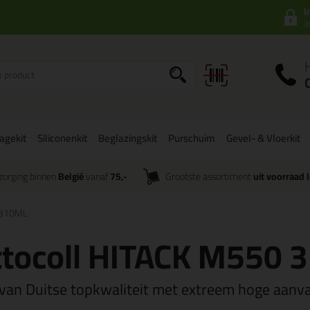
I
a
agekit
Siliconenkit
Beglazingskit
Purschuim
Gevel- & Vloerkit
zorging binnen
België
vanaf
75,-
Grootste assortiment
uit voorraad 
 310ML
ttocoll HITACK M550 
 van Duitse topkwaliteit met extreem hoge aanv