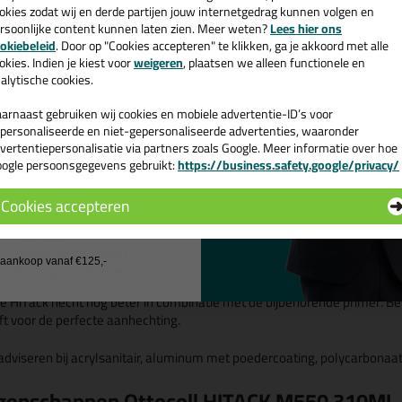
okies zodat wij en derde partijen jouw internetgedrag kunnen volgen en
e HiTack hecht nóg beter in combinatie met de bijbehorende primer. Beki
rsoonlijke content kunnen laten zien. Meer weten?
Lees hier ons
e nieuwsbrief en ontvang een
mer nodig heeft voor de perfecte aanhechting. Wij adviseren bij acrylsa
okiebeleid
. Door op "Cookies accepteren" te klikken, ga je akkoord met alle
v. €35,-
bij je eerste bestelling!
okies. Indien je kiest voor
weigeren
, plaatsen we alleen functionele en
-hard een hechtingstest te doen.
alytische cookies.
nmerken van de Ottocoll HiTack M550
arnaast gebruiken wij cookies en mobiele advertentie-ID’s voor
personaliseerde en niet-gepersonaliseerde advertenties, waaronder
Een supersnelle verlijming
vertentiepersonalisatie via partners zoals Google. Meer informatie over hoe
Verbeterde aanvangshechting van 280kg/m² (voorheen 200kg/m²)
ogle persoonsgegevens gebruikt:
https://business.safety.google/privacy/
 de actiecode ›
Opslagstabiliteit van 12 maanden (voorheen 9 maanden)
Ook voor natuursteen
Cookies accepteren
Hecht op vochtige ondergronden
 wil geen cadeau
Reukloos
Zonder Isocyanaten
j aankoop vanaf €125,-
Bevat geen siliconen
e HiTack hecht nog beter in combinatie met de bijbehorende primer. Bek
ft voor de perfecte aanhechting.
 adviseren bij acrylsanitair, aluminum met poedercoating, polycarbonaa
genschappen Ottocoll HITACK M550 310ML