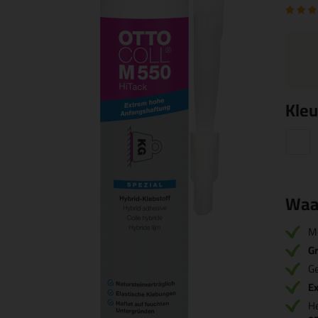
Kleu
Waa
M
Gr
Ge
Ex
H