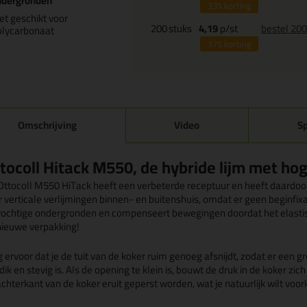
ndergronden
33%
korting
et geschikt voor
200
stuks
4,19
p/st
bestel 20
olycarbonaat
37%
korting
Omschrijving
Video
Sp
tocoll Hitack M550, de hybride lijm met h
Ottocoll M550 HiTack heeft een verbeterde receptuur en heeft daardoor 
 verticale verlijmingen binnen- en buitenshuis, omdat er geen beginfixa
vochtige ondergronden en compenseert bewegingen doordat het elastisch
nieuwe verpakking!
 ervoor dat je de tuit van de koker ruim genoeg afsnijdt, zodat er een gr
dik en stevig is. Als de opening te klein is, bouwt de druk in de koker z
achterkant van de koker eruit geperst worden, wat je natuurlijk wilt voo