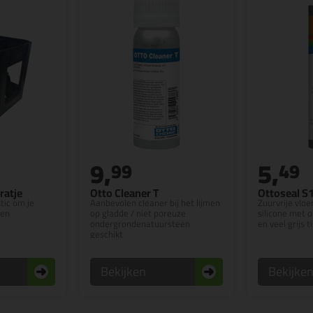
9,
5,
99
49
ratje
Otto Cleaner T
Ottoseal S
tic om je
Aanbevolen cleaner bij het lijmen
Zuurvrije vloe
gen
op gladde / niet poreuze
silicone met o
ondergrondenatuursteen
en veel grijs t
geschikt
Bekijken
Bekijke