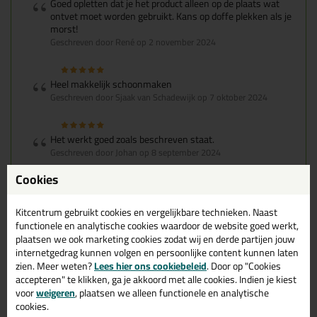
Goed opletten dat je het product alleen op de plaats wat
ontvet moet worden gebruikt. Kans op doffe plekken als je
morst!
Geschreven door René op 2 november 2024
Heel makkelijk schoonmaken
Geschreven door Sjaak van Schadewijk op 7 oktober 2024
Het werkt goed zoals beschreven staat.
Geschreven door Johan op 8 september 2024
Cookies
Snelle levering. Doet wat het moet doen, stinkt wel.
Geschreven door Room op 17 april 2024
Kitcentrum gebruikt cookies en vergelijkbare technieken. Naast
functionele en analytische cookies waardoor de website goed werkt,
plaatsen we ook marketing cookies zodat wij en derde partijen jouw
Werkt uitstekend!
internetgedrag kunnen volgen en persoonlijke content kunnen laten
Geschreven door Frank op 14 februari 2024
zien. Meer weten?
Lees hier ons cookiebeleid
. Door op "Cookies
accepteren" te klikken, ga je akkoord met alle cookies. Indien je kiest
voor
weigeren
, plaatsen we alleen functionele en analytische
Perfect product. Nog een iets kleine re hoeveelheid 100ml
cookies.