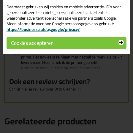
zou nog beter zijn geweest. Zoveel kit ik niet. Met een
goede doorluchting, fijn spul
Daarnaast gebruiken wij cookies en mobiele advertentie-ID’s voor
Geschreven door Niels op 20 december 2023
gepersonaliseerde en niet-gepersonaliseerde advertenties,
waaronder advertentiepersonalisatie via partners zoals Google.
Meer informatie over hoe Google persoonsgegevens gebruikt:
Top spul werkt heel fijn
https://business.safety.google/privacy/
Geschreven door Radj op 23 oktober 2023
Cookies accepteren
Oppassen dat je het busje niet omstoot. Het reinigde
prima. Het advies is reinigen met hetzelfde merk als de kit
leverancier. Hierna heb ik de primer gebruikt.
Geschreven door Jan-Evert op 20 september 2023
Ook een review schrijven?
Schrijf hier je review over Otto Cleaner T >
Gerelateerde producten