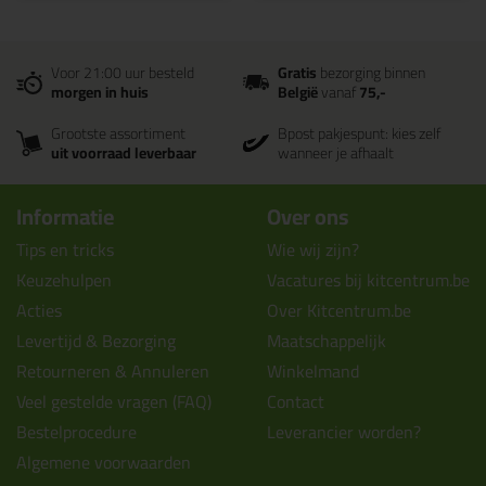
Voor 21:00 uur besteld
Gratis
bezorging binnen
morgen in huis
België
vanaf
75,-
Grootste assortiment
Bpost pakjespunt: kies zelf
uit voorraad leverbaar
wanneer je afhaalt
Informatie
Over ons
Tips en tricks
Wie wij zijn?
Keuzehulpen
Vacatures bij kitcentrum.be
Acties
Over Kitcentrum.be
Levertijd & Bezorging
Maatschappelijk
Retourneren & Annuleren
Winkelmand
Veel gestelde vragen (FAQ)
Contact
Bestelprocedure
Leverancier worden?
Algemene voorwaarden