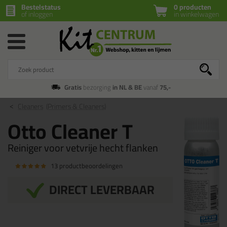
Bestelstatus
0 producten
of inloggen
in winkelwagen
Gratis
bezorging
in NL & BE
vanaf
75,-
Cleaners
(Primers & Cleaners)
Otto Cleaner T
Reiniger voor vetvrije hecht flanken
13 productbeoordelingen
DIRECT LEVERBAAR