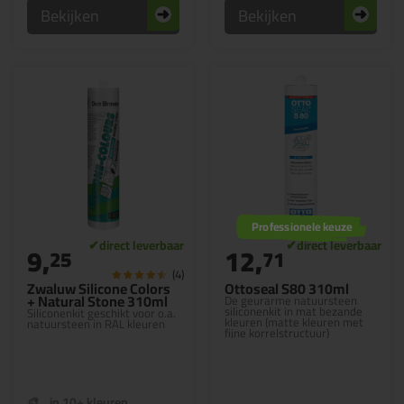
Bekijken
Bekijken
Professionele keuze
9,
12,
25
71
(4)
Zwaluw Silicone Colors
Ottoseal S80 310ml
+ Natural Stone 310ml
De geurarme natuursteen
siliconenkit in mat bezande
Siliconenkit geschikt voor o.a.
kleuren (matte kleuren met
natuursteen in RAL kleuren
fijne korrelstructuur)
in 10+ kleuren