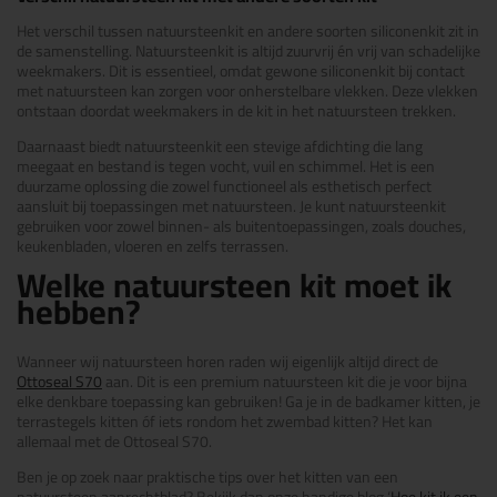
Het verschil tussen natuursteenkit en andere soorten siliconenkit zit in
de samenstelling. Natuursteenkit is altijd zuurvrij én vrij van schadelijke
weekmakers. Dit is essentieel, omdat gewone siliconenkit bij contact
met natuursteen kan zorgen voor onherstelbare vlekken. Deze vlekken
ontstaan doordat weekmakers in de kit in het natuursteen trekken.
Daarnaast biedt natuursteenkit een stevige afdichting die lang
meegaat en bestand is tegen vocht, vuil en schimmel. Het is een
duurzame oplossing die zowel functioneel als esthetisch perfect
aansluit bij toepassingen met natuursteen. Je kunt natuursteenkit
gebruiken voor zowel binnen- als buitentoepassingen, zoals douches,
keukenbladen, vloeren en zelfs terrassen.
Welke natuursteen kit moet ik
hebben?
Wanneer wij natuursteen horen raden wij eigenlijk altijd direct de
Ottoseal S70
aan. Dit is een premium natuursteen kit die je voor bijna
elke denkbare toepassing kan gebruiken! Ga je in de badkamer kitten, je
terrastegels kitten óf iets rondom het zwembad kitten? Het kan
allemaal met de Ottoseal S70.
Ben je op zoek naar praktische tips over het kitten van een