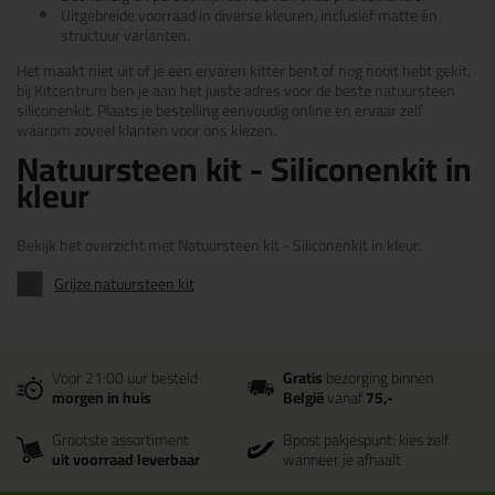
Uitgebreide voorraad in diverse kleuren, inclusief matte én
structuur varianten.
Het maakt niet uit of je een ervaren kitter bent of nog nooit hebt gekit,
bij Kitcentrum ben je aan het juiste adres voor de beste natuursteen
siliconenkit. Plaats je bestelling eenvoudig online en ervaar zelf
waarom zoveel klanten voor ons kiezen.
Natuursteen kit - Siliconenkit in
kleur
Bekijk het overzicht met Natuursteen kit - Siliconenkit in kleur:
Grijze natuursteen kit
Voor 21:00 uur besteld
Gratis
bezorging binnen
morgen in huis
België
vanaf
75,-
Grootste assortiment
Bpost pakjespunt: kies zelf
uit voorraad leverbaar
wanneer je afhaalt