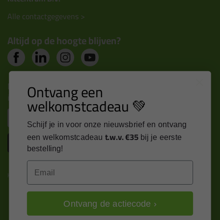
Alle contactgegevens >
Altijd op de hoogte blijven?
Nieuws, tips en exclusieve deals rechtstreeks in je
Ontvang een
inbox
welkomstcadeau 💚
Email
Schijf je in voor onze nieuwsbrief en ontvang
t.w.v. €35
een welkomstcadeau
bij je eerste
Inschrijven
bestelling!
Email
Kitcentrum is trots op:
Ontvang de actiecode ›