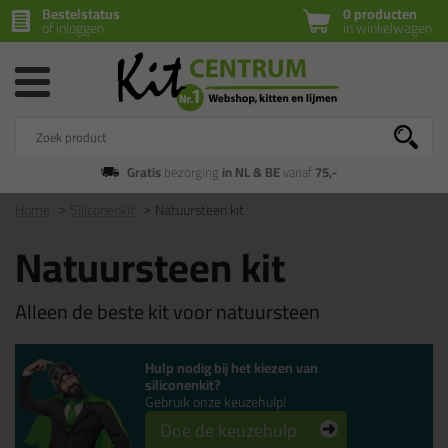
Bestelstatus
0 producten
of inloggen
in winkelwagen
Gratis
bezorging
in NL & BE
vanaf
75,-
Home
Siliconenkit
Natuursteen kit
Natuursteen kit
Alleen de beste kit voor natuursteen
Hulp nodig bij het kiezen van
siliconenkit?
Gebruik onze keuzehulp!
Doe de keuzehulp