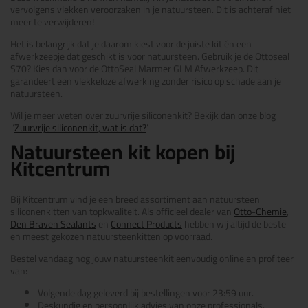
vervolgens vlekken veroorzaken in je natuursteen. Dit is achteraf niet
meer te verwijderen!
Het is belangrijk dat je daarom kiest voor de juiste kit én een
afwerkzeepje dat geschikt is voor natuursteen. Gebruik je de Ottoseal
S70? Kies dan voor de OttoSeal Marmer GLM Afwerkzeep. Dit
garandeert een vlekkeloze afwerking zonder risico op schade aan je
natuursteen.
Wil je meer weten over zuurvrije siliconenkit? Bekijk dan onze blog
‘
Zuurvrije siliconenkit, wat is dat?
’
Natuursteen kit kopen bij
Kitcentrum
Bij Kitcentrum vind je een breed assortiment aan natuursteen
siliconenkitten van topkwaliteit. Als officieel dealer van
Otto-Chemie
,
Den Braven Sealants
en
Connect Products
hebben wij altijd de beste
en meest gekozen natuursteenkitten op voorraad.
Bestel vandaag nog jouw natuursteenkit eenvoudig online en profiteer
van:
Volgende dag geleverd bij bestellingen voor 23:59 uur.
Deskundig en persoonlijk advies van onze professionals.