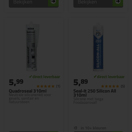
Bekijken
Bekijken
5,
5,
99
89
(1)
(5)
Quadroseal 310ml
Seal-It 250 Silicon All
310ml
Neutrale siliconenkit voor
gevels, sanitair en
Silicone met Isega
natuursteen
Foodapproval!
in 10+ kleuren