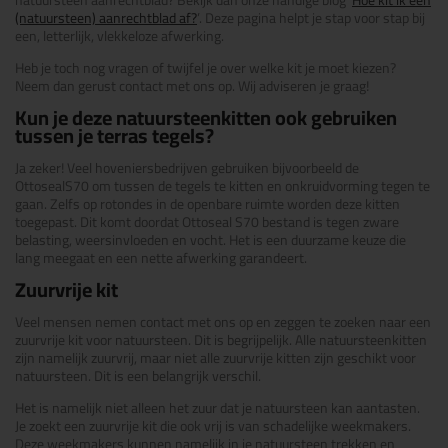
natuursteen aanrechtblad? Bekijk dan onze handige blog ‘
Hoe kit ik een
(natuursteen) aanrechtblad af?
’. Deze pagina helpt je stap voor stap bij
een, letterlijk, vlekkeloze afwerking.
Heb je toch nog vragen of twijfel je over welke kit je moet kiezen?
Neem dan gerust contact met ons op. Wij adviseren je graag!
Kun je deze natuursteenkitten ook gebruiken
tussen je terras tegels?
Ja zeker! Veel hoveniersbedrijven gebruiken bijvoorbeeld de
OttosealS70 om tussen de tegels te kitten en onkruidvorming tegen te
gaan. Zelfs op rotondes in de openbare ruimte worden deze kitten
toegepast. Dit komt doordat Ottoseal S70 bestand is tegen zware
belasting, weersinvloeden en vocht. Het is een duurzame keuze die
lang meegaat en een nette afwerking garandeert.
Zuurvrije kit
Veel mensen nemen contact met ons op en zeggen te zoeken naar een
zuurvrije kit voor natuursteen. Dit is begrijpelijk. Alle natuursteenkitten
zijn namelijk zuurvrij, maar niet alle zuurvrije kitten zijn geschikt voor
natuursteen. Dit is een belangrijk verschil.
Het is namelijk niet alleen het zuur dat je natuursteen kan aantasten.
Je zoekt een zuurvrije kit die ook vrij is van schadelijke weekmakers.
Deze weekmakers kunnen namelijk in je natuursteen trekken en