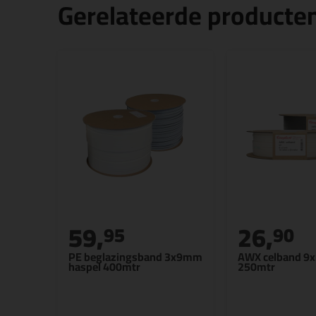
Gerelateerde producte
59,
26,
95
90
PE beglazingsband 3x9mm
AWX celband 
haspel 400mtr
250mtr