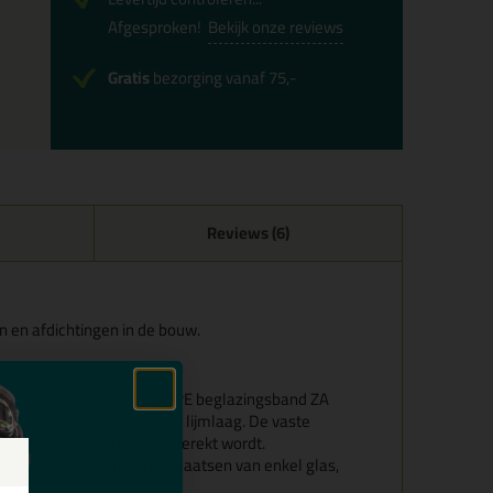
Afgesproken!
Bekijk onze reviews
Gratis
bezorging vanaf 75,-
Reviews (6)
 en afdichtingen in de bouw.
ngsrichtlijn NPR 3577.
De PE beglazingsband ZA
aar toch milieuvriendelijke lijmlaag.
De vaste
fbreken niet overmatig uitgerekt wordt.
 brengen topseal bij het plaatsen van enkel glas,