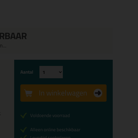
ERBAAR
...
Aantal
In winkelwagen
x
Voldoende voorraad
Alleen online beschikbaar
Levertijd controleren...