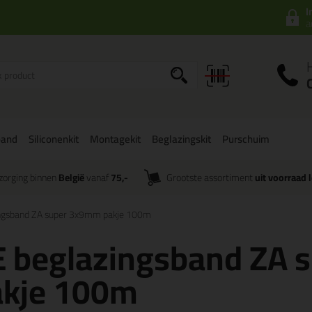
I
a
band
Siliconenkit
Montagekit
Beglazingskit
Purschuim
zorging binnen
België
vanaf
75,-
Grootste assortiment
uit voorraad 
ingsband ZA super 3x9mm pakje 100m
E beglazingsband ZA
akje 100m