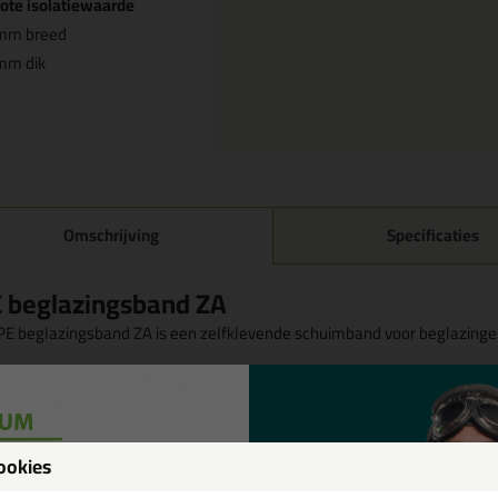
ote isolatiewaarde
mm breed
mm dik
Omschrijving
Specificaties
 beglazingsband ZA
PE beglazingsband ZA is een zelfklevende schuimband voor beglazingen
neer gebruik je de PE beglazingsband ZA?
beglazingsband is ideaal voor het plaatsen van glas volgens de Beglazi
der afdekfolie) heeft een kleefzijde welke is voorzien van een sterke, m
echtingsfolie op de strip is een versterking, waardoor de band bij het a
ookies
De PE beglazingsband kan je gebruiken als rugvulling voor een aan te
isolatieglas en andere glassoorten;