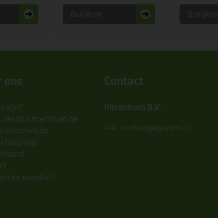
Bekijken
Bekijke
 ons
Contact
j zijn?
Kitcentrum B.V.
res bij kitcentrum.be
Alle contactgegevens >
Kitcentrum.be
chappelijk
elmand
ct
ancier worden?