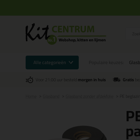
Alle categorieën
Populaire keuzes:
Glas
Voor 21:00 uur besteld
morgen in huis
Gratis
be
Home
Glasband
Glasband zonder afdekfolie
PE beglaz
P
p