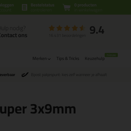
nloggen
Bestelstatus
0 producten
ccount
controleren
in winkelwagen
9.4
Hulp nodig?
Contact ons
16.431 beoordelingen
Merken
Tips & Tricks
Keuzehulp
leverbaar
Bpost pakjespunt: kies zelf wanneer je afhaalt
 super 3x9mm