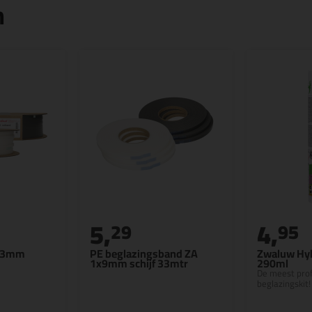
n
5,
4,
29
95
9x3mm
PE beglazingsband ZA
Zwaluw Hyb
1x9mm schijf 33mtr
290ml
De meest prof
beglazingskit!