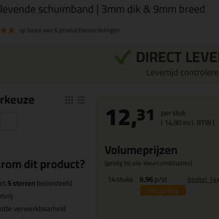
klevende schuimband | 3mm dik & 9mm breed
op basis van
6 productbeoordelingen
DIRECT LEV
Levertijd controleren
r
keuze
12,
31
per stuk
(
14,
90
incl. BTW )
Volumeprijzen
rom dit product?
(geldig bij alle kleurcombinaties)
14
stuks
9,96
p/st
bestel 14
et
5 sterren
beoordeeld
19%
korting
tvrij
otte verwerkbaarheid