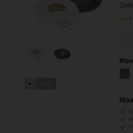
Zelf
Kleu
Terug
Waa
M
Ro
Vl