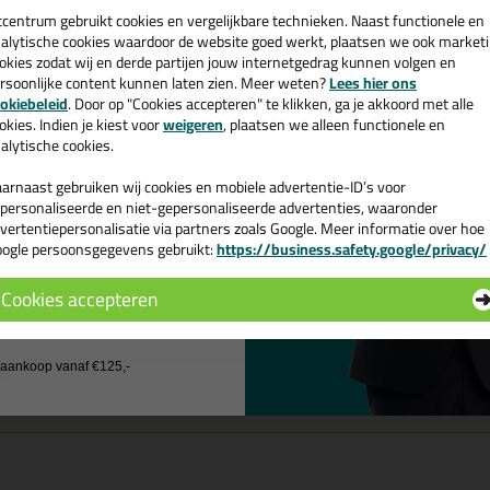
een
Als anti-kraakband tussen houten afwerklatten en kunststof en meta
cadeau 💚
tcentrum gebruikt cookies en vergelijkbare technieken. Naast functionele en
Als afdichting in scheidingswanden en luchtkanalen in de machine 
alytische cookies waardoor de website goed werkt, plaatsen we ook market
In standsdelen als isolatie in omkastingen en in de automotive.
okies zodat wij en derde partijen jouw internetgedrag kunnen volgen en
rsoonlijke content kunnen laten zien. Meer weten?
Lees hier ons
e nieuwsbrief en ontvang een
nmerken
okiebeleid
. Door op "Cookies accepteren" te klikken, ga je akkoord met alle
Regelmatige celstructuur
v. €35,-
bij je eerste bestelling!
okies. Indien je kiest voor
weigeren
, plaatsen we alleen functionele en
Vlotte verwerkbaarheid
alytische cookies.
Geen waterabsorptie
Chemicaliënbestendig
arnaast gebruiken wij cookies en mobiele advertentie-ID’s voor
Milieuvriendelijke kleeflaag
personaliseerde en niet-gepersonaliseerde advertenties, waaronder
Grote isolatiewaarde
vertentiepersonalisatie via partners zoals Google. Meer informatie over hoe
In pakjes zonder afdekfolie (=ZA)
ogle persoonsgegevens gebruikt:
https://business.safety.google/privacy/
 de actiecode ›
Rotvrij
Cookies accepteren
genschappen PE beglazingsband ZA super
 wil geen cadeau
edte
j aankoop vanaf €125,-
te