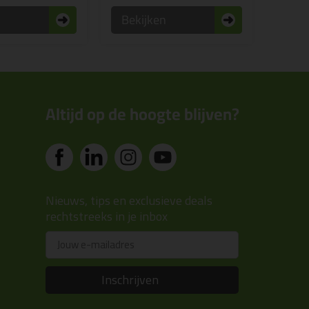
n
Bekijken
Altijd op de hoogte blijven?
Nieuws, tips en exclusieve deals
rechtstreeks in je inbox
Email
Inschrijven