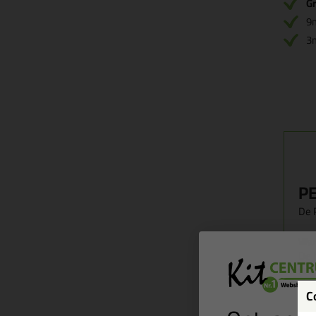
Gr
9
3
PE
De 
Wan
De 
(zon
onth
C