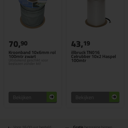
70,
43,
90
19
Kroonband 10x6mm rol
illbruck TN016
100mtr zwart
Celrubber 10x2 Haspel
100mtr
Uitstekend geschikt voor
beglazen zonder kit!
Bekijken
Bekijken
Voor 16:00 uur besteld
Gratis
bezorging binnen