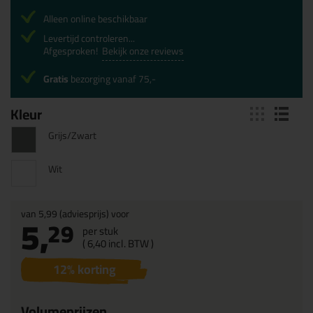
Alleen online beschikbaar
Levertijd controleren...
Afgesproken!
Bekijk onze reviews
Gratis
bezorging vanaf 75,-
Kleur
Grijs/Zwart
Wit
van
5,99
(adviesprijs) voor
5,
29
per stuk
(
6,
40
incl. BTW )
12
% korting
Volumeprijzen