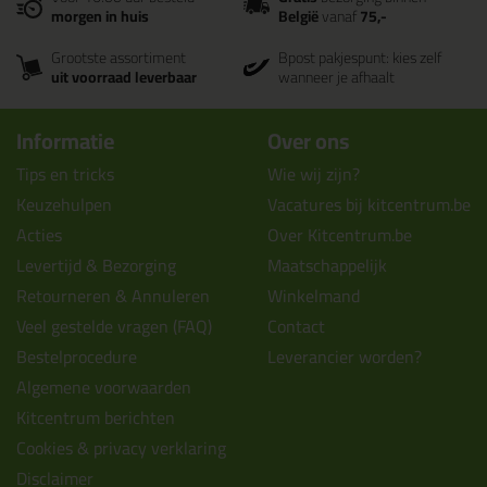
morgen in huis
België
vanaf
75,-
Grootste assortiment
Bpost pakjespunt: kies zelf
uit voorraad leverbaar
wanneer je afhaalt
Informatie
Over ons
Tips en tricks
Wie wij zijn?
Keuzehulpen
Vacatures bij kitcentrum.be
Acties
Over Kitcentrum.be
Levertijd & Bezorging
Maatschappelijk
Retourneren & Annuleren
Winkelmand
Veel gestelde vragen (FAQ)
Contact
Bestelprocedure
Leverancier worden?
Algemene voorwaarden
Kitcentrum berichten
Cookies & privacy verklaring
Disclaimer