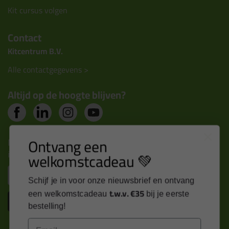
Kit cursus volgen
Contact
Kitcentrum B.V.
Alle contactgegevens >
Altijd op de hoogte blijven?
Ontvang een
Nieuws, tips en exclusieve deals rechtstreeks in je
inbox
welkomstcadeau 💚
Email
Schijf je in voor onze nieuwsbrief en ontvang
t.w.v. €35
een welkomstcadeau
bij je eerste
Inschrijven
bestelling!
Email