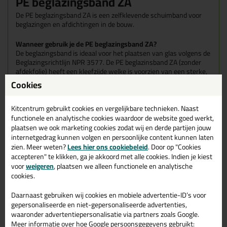
PE beglazingsband ZA
De PE beglazingsband ZA is een zelfklevende schuimband voor
beglazingen en afdichtingen in de bouw.
Wanneer gebruik je de PE beglazingsband ZA?
De beglazingsband is ideaal voor het plaatsen van glas volgens de
Beglazingsrichtlijn NPR 3577.
De PE beglazinsband ZA (zonder
afdekfolie) heeft een kleefzijde welke is voorzien van een sterke,
maar toch milieuvriendelijke lijmlaag.
De vaste onthechtingsfolie
Cookies
op de strip is een versterking, waardoor de band bij het afbreken
niet overmatig uitgerekt wordt.
Als rugvulling voor een aan te brengen topseal bij het
Kitcentrum gebruikt cookies en vergelijkbare technieken. Naast
plaatsen van enkel glas, isolatieglas en andere glassoorten
functionele en analytische cookies waardoor de website goed werkt,
Als anti-kraakband tussen houten afwerklatten en
plaatsen we ook marketing cookies zodat wij en derde partijen jouw
kunststof en metalen kozijnen
internetgedrag kunnen volgen en persoonlijke content kunnen laten
Als afdichting in scheidingswanden en luchtkanalen in de
zien. Meer weten?
Lees hier ons cookiebeleid
. Door op "Cookies
machine en apparatenbouw
accepteren" te klikken, ga je akkoord met alle cookies. Indien je kiest
In standsdelen als isolatie in omkastingen en in de
voor
weigeren
, plaatsen we alleen functionele en analytische
automotive
cookies.
Kenmerken
Daarnaast gebruiken wij cookies en mobiele advertentie-ID’s voor
Regelmatige celstructuur
gepersonaliseerde en niet-gepersonaliseerde advertenties,
Vlotte verwerkbaarheid
waaronder advertentiepersonalisatie via partners zoals Google.
Geen waterabsorptie
Meer informatie over hoe Google persoonsgegevens gebruikt:
Chemicaliënbestendig