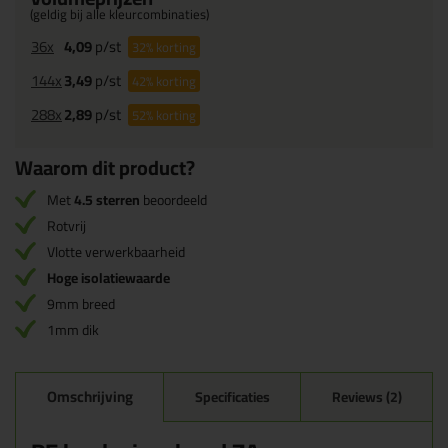
(geldig bij alle kleurcombinaties)
36x
4,09
p/st
32%
korting
144x
3,49
p/st
42%
korting
288x
2,89
p/st
52%
korting
Waarom dit product?
Met
4.5 sterren
beoordeeld
Rotvrij
Vlotte verwerkbaarheid
Hoge isolatiewaarde
9mm breed
1mm dik
Omschrijving
Specificaties
Reviews (2)