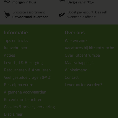
morgen in huis
België
vanaf
75,-
Grootste assortiment
Bpost pakjespunt: kies zelf
uit voorraad leverbaar
wanneer je afhaalt
Informatie
Over ons
Tips en tricks
Wie wij zijn?
Keuzehulpen
Vacatures bij kitcentrum.be
Acties
Over Kitcentrum.be
Levertijd & Bezorging
Maatschappelijk
Retourneren & Annuleren
Winkelmand
Veel gestelde vragen (FAQ)
Contact
Bestelprocedure
Leverancier worden?
Algemene voorwaarden
Kitcentrum berichten
Cookies & privacy verklaring
Disclaimer