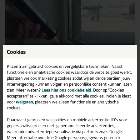
Hoe kan je een (kunststof) binnenkozijn afkitten?
Cookies
Kitcentrum gebruikt cookies en vergelijkbare technieken. Naast
functionele en analytische cookies waardoor de website goed werkt,
plaatsen we ook marketing cookies zodat wij en derde partijen jouw
internetgedrag kunnen volgen en persoonlijke content kunnen laten
zien. Meer weten?
Lees hier ons cookiebeleid
. Door op "Cookies
accepteren" te klikken, ga je akkoord met alle cookies. Indien je kiest
voor
weigeren
, plaatsen we alleen functionele en analytische
cookies.
Daarnaast gebruiken wij cookies en mobiele advertentie-ID’s voor
gepersonaliseerde en niet-gepersonaliseerde advertenties,
waaronder advertentiepersonalisatie via partners zoals Google.
Hoe kan je kit verwijderen?
Meer informatie over hoe Google persoonsgegevens gebruikt: