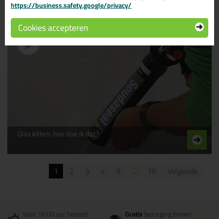
https://business.safety.google/privacy/
Cookies accepteren
Glas kitten, hoe doe ik dat?
1
2
3
4
5
...
10
Volgende
Voor 16:00 uur besteld
Gratis
bezorging binnen