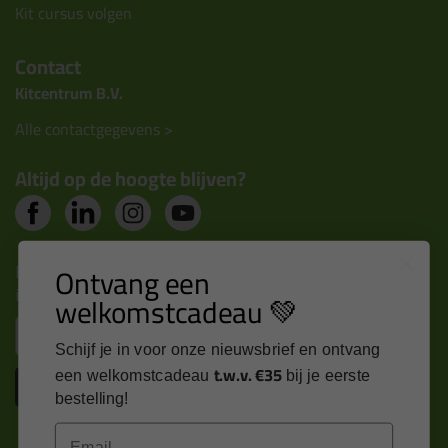
Kit cursus volgen
Contact
Kitcentrum B.V.
Alle contactgegevens >
Altijd op de hoogte blijven?
Nieuws, tips en exclusieve deals rechtstreeks in je
Ontvang een
inbox
welkomstcadeau 💚
Email
Schijf je in voor onze nieuwsbrief en ontvang
t.w.v. €35
een welkomstcadeau
bij je eerste
Inschrijven
bestelling!
Email