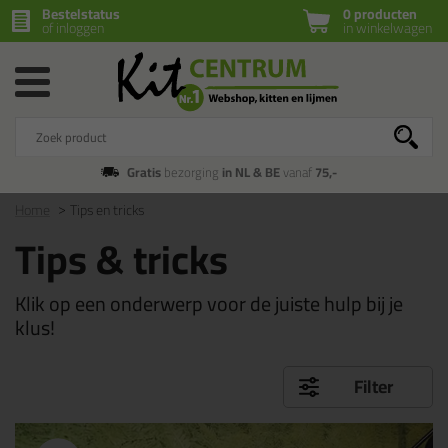
Bestelstatus
0 producten
of inloggen
in winkelwagen
Gratis
bezorging
in NL & BE
vanaf
75,-
Home
Tips en tricks
Tips & tricks
Klik op een onderwerp voor de juiste hulp bij je
klus!
Filter