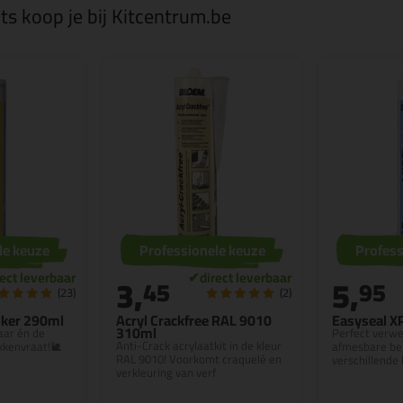
s koop je bij Kitcentrum.be
le keuze
Professionele keuze
Profess
3,
5,
45
95
(23)
(2)
ker 290ml
Acryl Crackfree RAL 9010
Easyseal X
310ml
aar én de
Perfect verwe
Anti-Crack acrylaatkit in de kleur
kkenvraat!🐌
afmesbare beg
RAL 9010! Voorkomt craquelé en
verschillende
verkleuring van verf