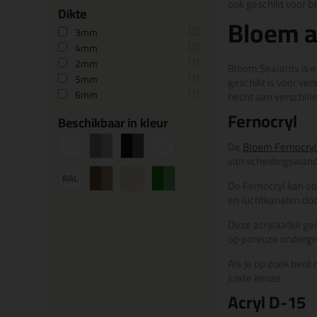
ook geschikt voor 
Dikte
Bloem a
2
3mm
2
4mm
1
2mm
Bloem Sealants is e
1
5mm
geschikt is voor ve
1
6mm
hecht aan verschil
Fernocryl
Beschikbaar in kleur
De
Bloem Fernocry
van scheidingswande
De Fernocryl kan oo
en luchtkanalen do
Deze acrylaatkit ge
op
poreuze ondergro
Als je op zoek bent
juiste keuze.
Acryl D-15