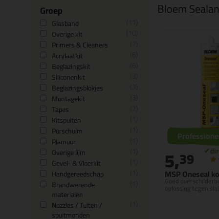
Bloem Sealant
Groep
11
Glasband
10
Overige kit
7
Primers & Cleaners
6
Acrylaatkit
6
Beglazingskit
3
Siliconenkit
3
Beglazingsblokjes
3
Montagekit
2
Tapes
1
Kitspuiten
1
Purschuim
Professione
1
Plamuur
1
5,
Overige lijm
39
1
Gevel- & Vloerkit
1
MSP Oneseal ko
Handgereedschap
Goed overschilderb
1
Brandwerende
oplossing tegen sla
materialen
1
Nozzles / Tuiten /
spuitmonden