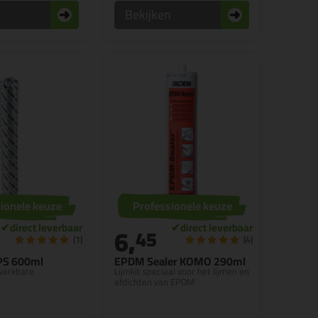
n
Bekijken
ionele keuze
Professionele keuze
6,
45
(1)
(4)
PS 600ml
EPDM Sealer KOMO 290ml
werkbare
Lijmkit speciaal voor het lijmen en
afdichten van EPDM