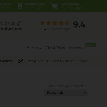
nloggen
Bestelstatus
0 producten
ccount
controleren
in winkelwagen
9.4
Hulp nodig?
Contact ons
16.432 beoordelingen
Merken
Tips & Tricks
Keuzehulp
leverbaar
Bpost pakjespunt: kies zelf wanneer je afhaalt
53 resultaten, gesorteerd op