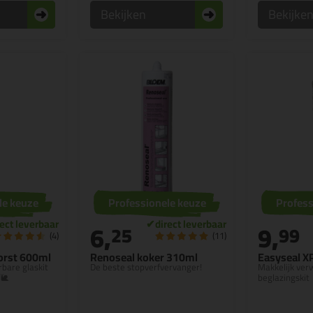
Bekijken
Bekijke
le keuze
Professionele keuze
Profess
6,
9,
25
99
(4)
(11)
orst 600ml
Renoseal koker 310ml
Easyseal X
rbare glaskit
De beste stopverfvervanger!
Makkelijk ver
!🐌
beglazingskit