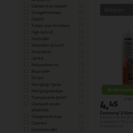
2
Glasband op haspels
Bekijken
2
Droogafmesbaar
2
Glaskit
1
Tuitjes voor kit kokers
1
High tack kit
1
Houtvuller
1
Kitspuiten op lucht
1
Kroonband
1
Lijmkit
1
Natuursteen kit
1
Muurvuller
1
PU lijm
1
Reinigings Spray
Professione
1
Reinigingsdoekjes
1
Transparante lijmkit
4,
45
1
Glasband zonder
afdekfolie
Fernocryl 310m
1
Glasgereedschap
(opschuimende) Br
1
acrylaatkit | Tot 4 u
Cleaners
brandwerend
1
Gipsplaatvuller