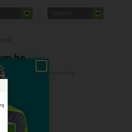
n
Bekijken
lgende
rum.be
iddelen heeft. Bloem levert al jarenlang
ing