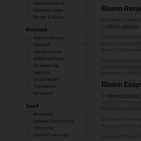
2
Kozijnbewerking
Bloem Reno
1
Kieren en naden
1
Binnen & Buiten
De Bloem Renoseal i
en
600ml-worsten
.
Kenmerk
6
Het is relatief eenv
Overschilderbaar
worden aangebracht.
4
Elastisch
deuren. Het kan wor
4
Inbraakwerend
4
KOMO certificaat
De Bloem Renoseal h
4
UV bestendig
alkydharsverven
(v
1
Hightack
het minder onderhou
1
Kristal Helder
Bloem Easy
1
Transparant
1
Verlijmend
De
Bloem Easyseal
voldoet. De Easyseal
Soort
te zijn dat je een mo
4
Acrylaatkit
De Easyseal is een 
4
Hybride / Polymeerkit
beglazingskit ook e
2
Siliconenkit
2
stopverf-vervanger
Easyseal XPS wordt v