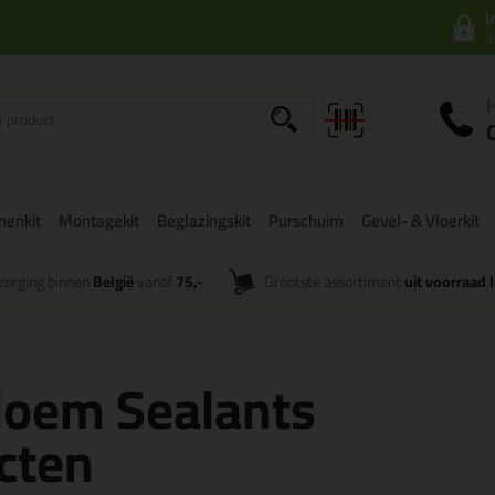
I
a
onenkit
Montagekit
Beglazingskit
Purschuim
Gevel- & Vloerkit
zorging binnen
België
vanaf
75,-
Grootste assortiment
uit voorraad 
Bloem Sealants
cten