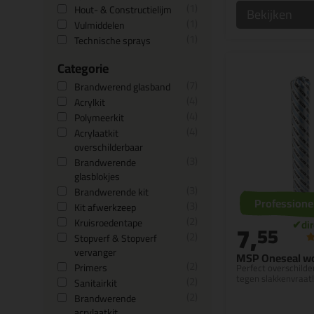
1
Hout- & Constructielijm
Bekijken
1
Vulmiddelen
1
Technische sprays
Categorie
7
Brandwerend glasband
4
Acrylkit
4
Polymeerkit
4
Acrylaatkit
overschilderbaar
3
Brandwerende
glasblokjes
3
Brandwerende kit
Professione
3
Kit afwerkzeep
2
Kruisroedentape
7,
55
2
Stopverf & Stopverf
vervanger
MSP Oneseal w
2
Primers
Perfect overschilde
tegen slakkenvraat
2
Sanitairkit
2
Brandwerende
acrylaatkit