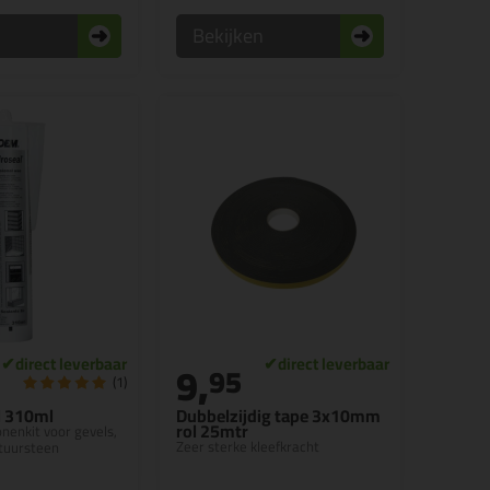
n
Bekijken
9,
95
(1)
l 310ml
Dubbelzijdig tape 3x10mm
rol 25mtr
onenkit voor gevels,
Zeer sterke kleefkracht
atuursteen