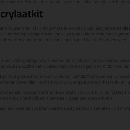
beglazingen met verdekte vernageling en aansluitvoegen tussen houten
crylaatkit
en producent van afdichtingsmaterialen, waaronder acrylaatkit.
Acryla
rschillende toepassingen in de bouw- en renovatiebranche. Het is gema
lende soorten ondergronden en bovendien goed bestand is tegen weersi
l
is een watergedragen (opschuimende) acrylaatkit met een brandwerendhe
n, deuren, kozijnen en vloeren. Het wordt ook gebruikt rondom de Fer
k perfect gebruikt worden om rook- en luchtdicht af te werken van bra
or muren. Bovendien kan Fernocryl worden gebruikt voor het rook- en 
eft in aansluitvoegen een brandweerstand van 3 uur bij
1150°C! Daarnaa
nden zoals (prefab)beton, baksteen, gipsplaat, stucwerk, enz.
 naar een kwalitatieve brandwerende acrylaatkit die gemakkelijk is om t