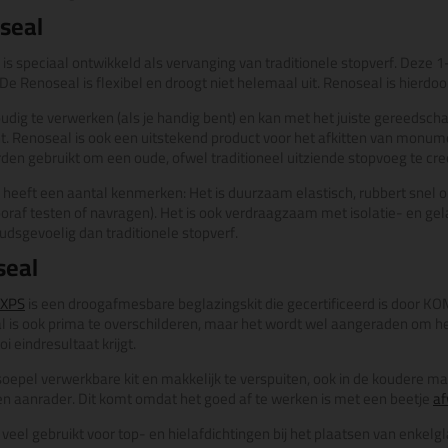
seal
s speciaal ontwikkeld als vervanging van traditionele stopverf. Deze
 De Renoseal is flexibel en droogt niet helemaal uit. Renoseal is hierdo
oudig te verwerken (als je handig bent) en kan met het juiste gereedscha
 Renoseal is ook een uitstekend product voor het afkitten van monume
den gebruikt om een oude, ofwel traditioneel uitziende stopvoeg te cre
eeft een aantal kenmerken: Het is duurzaam elastisch, rubbert snel 
ooraf testen of navragen
). Het is ook verdraagzaam met isolatie- en gel
dsgevoelig dan traditionele stopverf.
seal
 XPS
is een droogafmesbare beglazingskit die gecertificeerd is door KOM
 is ook prima te overschilderen, maar het wordt wel aangeraden om het i
oi eindresultaat krijgt.
soepel verwerkbare kit en makkelijk te verspuiten, ook in de koudere m
en aanrader. Dit komt omdat het goed af te werken is met een beetje
af
eel gebruikt voor top- en hielafdichtingen bij het plaatsen van enkelgla