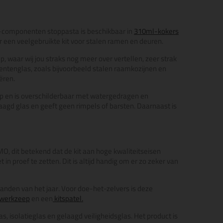
 1-componenten stoppasta is beschikbaar in
310ml-kokers
or een veelgebruikte kit voor stalen ramen en deuren.
p, waar wij jou straks nog meer over vertellen, zeer strak
ntenglas, zoals bijvoorbeeld stalen raamkozijnen en
ëren.
op en is overschilderbaar met watergedragen en
aagd glas en geeft geen rimpels of barsten. Daarnaast is
O, dit betekend dat de kit aan hoge kwaliteitseisen
n proef te zetten. Dit is altijd handig om er zo zeker van
aanden van het jaar. Voor doe-het-zelvers is deze
werkzeep
en een
kitspatel.
s, isolatieglas en gelaagd veiligheidsglas. Het product is