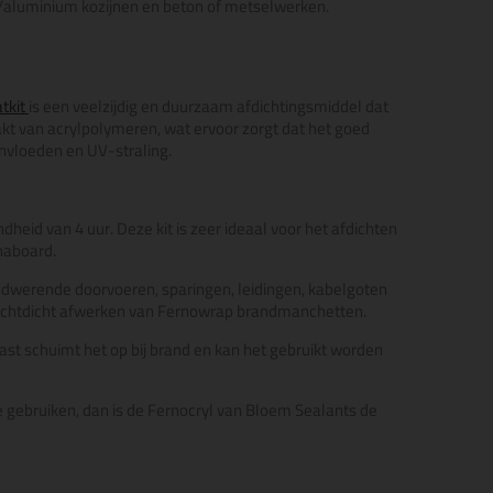
/aluminium kozijnen en beton of metselwerken.
atkit
is een veelzijdig en duurzaam afdichtingsmiddel dat
akt van acrylpolymeren, wat ervoor zorgt dat het goed
nvloeden en UV-straling.
id van 4 uur. Deze kit is zeer ideaal voor het afdichten
naboard.
ndwerende doorvoeren, sparingen, leidingen, kabelgoten
luchtdicht afwerken van Fernowrap brandmanchetten.
st schuimt het op bij brand en kan het gebruikt worden
e gebruiken, dan is de Fernocryl van Bloem Sealants de