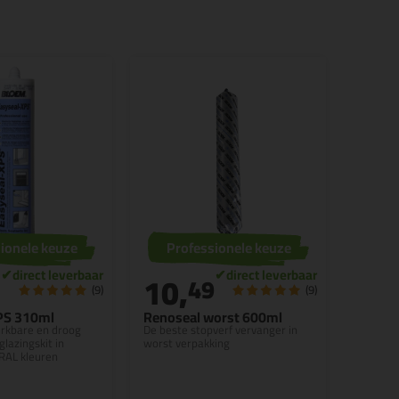
ionele keuze
Professionele keuze
10,
49
(9)
(9)
PS 310ml
Renoseal worst 600ml
rkbare en droog
De beste stopverf vervanger in
lazingskit in
worst verpakking
 RAL kleuren