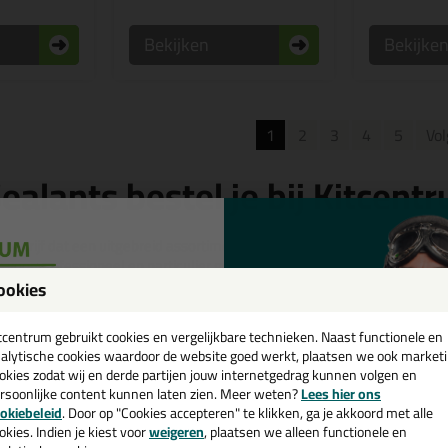
Bekijken
Bekijke
1
2
3
4
5
Vo
alants bestel je bij Kitcent
 bedrijf dat een uitgebreid assortiment aan hoogwaardige afdichtingsm
 voor professioneel en particulier gebruik.
ookies
een
ichtingsproducten
cadeau 💚
tcentrum gebruikt cookies en vergelijkbare technieken. Naast functionele en
ingskit
alytische cookies waardoor de website goed werkt, plaatsen we ook market
eal
okies zodat wij en derde partijen jouw internetgedrag kunnen volgen en
eal
rsoonlijke content kunnen laten zien. Meer weten?
Lees hier ons
e nieuwsbrief en ontvang een
okiebeleid
. Door op "Cookies accepteren" te klikken, ga je akkoord met alle
tkit
v. €35,-
bij je eerste bestelling!
okies. Indien je kiest voor
weigeren
, plaatsen we alleen functionele en