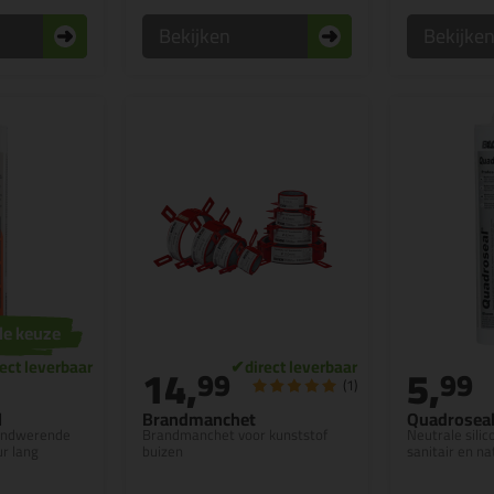
Bekijken
Bekijke
le keuze
14,
5,
99
99
(1)
l
Brandmanchet
Quadrosea
andwerende
Brandmanchet voor kunststof
Neutrale silic
ur lang
buizen
sanitair en n