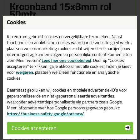
Kroonband 15x8mm rol
50mtr
Cookies
Kitcentrum gebruikt cookies en vergelijkbare technieken. Naast
Gerelateerde producten
functionele en analytische cookies waardoor de website goed werkt,
plaatsen we ook marketing cookies zodat wij en derde partijen jouw
internetgedrag kunnen volgen en persoonlijke content kunnen laten
zien. Meer weten?
Lees hier ons cookiebeleid
. Door op "Cookies
accepteren" te klikken, ga je akkoord met alle cookies. Indien je kiest
voor
weigeren
, plaatsen we alleen functionele en analytische
cookies.
Daarnaast gebruiken wij cookies en mobiele advertentie-ID’s voor
gepersonaliseerde en niet-gepersonaliseerde advertenties,
waaronder advertentiepersonalisatie via partners zoals Google.
Meer informatie over hoe Google persoonsgegevens gebruikt:
https://business.safety.google/privacy/
5,
43,
29
19
Cookies accepteren
PE beglazingsband ZA
illbruck TN016