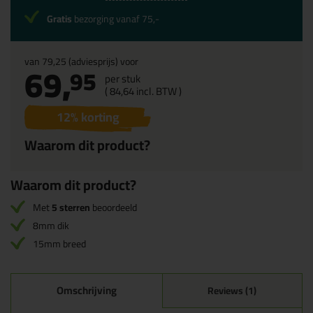
Gratis
bezorging vanaf 75,-
van
79,25
(adviesprijs) voor
69,
95
per stuk
(
84,
64
incl. BTW )
12
% korting
Waarom dit product?
Waarom dit product?
Met
5 sterren
beoordeeld
8mm dik
15mm breed
Omschrijving
Reviews (1)