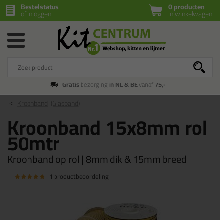
Bestelstatus
0 producten
of inloggen
in winkelwagen
Gratis
bezorging
in NL & BE
vanaf
75,-
Kroonband
(Glasband)
Kroonband 15x8mm rol
50mtr
Kroonband op rol | 8mm dik & 15mm breed
1 productbeoordeling