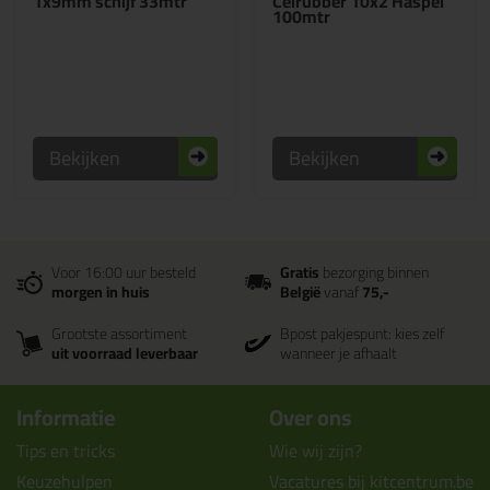
1x9mm schijf 33mtr
Celrubber 10x2 Haspel
100mtr
Bekijken
Bekijken
Voor 16:00 uur besteld
Gratis
bezorging binnen
morgen in huis
België
vanaf
75,-
Grootste assortiment
Bpost pakjespunt: kies zelf
uit voorraad leverbaar
wanneer je afhaalt
Informatie
Over ons
Tips en tricks
Wie wij zijn?
Keuzehulpen
Vacatures bij kitcentrum.be