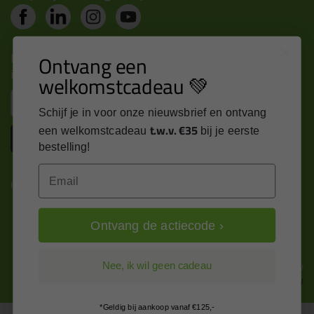
Nieuws, tips en exclusieve deals rechtstreeks in je
Ontvang een
inbox
welkomstcadeau 💚
Email
Schijf je in voor onze nieuwsbrief en ontvang
t.w.v. €35
een welkomstcadeau
bij je eerste
Inschrijven
bestelling!
Email
Kitcentrum is trots op:
Ontvang de actiecode ›
Alle prijzen zijn in EURO en excl. 21% BTW
Nee, ik wil geen cadeau
wijzig naar incl. BTW
*Geldig bij aankoop vanaf €125,-