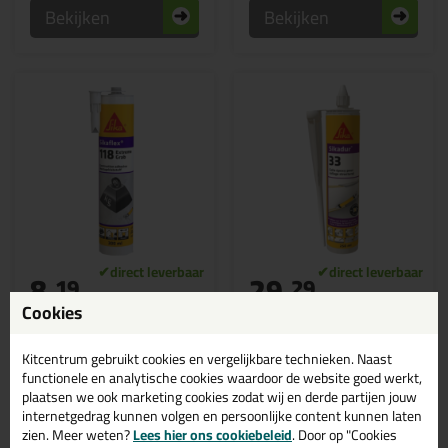
Bekijken
Bekijken
8,
29,
19
29
(3)
Cookies
Sikaflex Extreme Grab
Sikadur -33 250ml
-118 290ml
Structurele epoxylijm &
Chemisch anker voor extreme
XXXXXtreme grab!
verankering (Epoxy-basis)
Kitcentrum gebruikt cookies en vergelijkbare technieken. Naast
functionele en analytische cookies waardoor de website goed werkt,
plaatsen we ook marketing cookies zodat wij en derde partijen jouw
internetgedrag kunnen volgen en persoonlijke content kunnen laten
zien. Meer weten?
Lees hier ons cookiebeleid
. Door op "Cookies