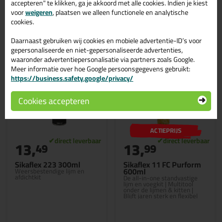
accepteren" te klikken, ga je akkoord met alle cookies. Indien je kiest
voor
weigeren
, plaatsen we alleen functionele en analytische
Bekijken
Bekijken
cookies.
Daarnaast gebruiken wij cookies en mobiele advertentie-ID’s voor
gepersonaliseerde en niet-gepersonaliseerde advertenties,
waaronder advertentiepersonalisatie via partners zoals Google.
Meer informatie over hoe Google persoonsgegevens gebruikt:
https://business.safety.google/privacy/
Cookies accepteren
ACTIEPRIJS
13,
13,
49
99
Sikaflex 223 300ml
Sikaflex 11 FC Purform
600ml
Weersbestendige lijm en
afdichtkit
De all-in-one standvastige
lijm en voegkit | Multitool
onder de lijmen & kitten |
Blijft jaren sterk en flexibel