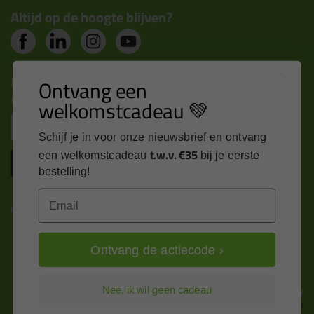
Altijd op de hoogte blijven?
Nieuws, tips en exclusieve deals rechtstreeks in je
Ontvang een
inbox
welkomstcadeau 💚
Email
Schijf je in voor onze nieuwsbrief en ontvang
t.w.v. €35
een welkomstcadeau
bij je eerste
Inschrijven
bestelling!
Email
Kitcentrum is trots op:
Ontvang de actiecode ›
Alle prijzen zijn in EURO en excl. 21% BTW
Nee, ik wil geen cadeau
wijzig naar incl. BTW