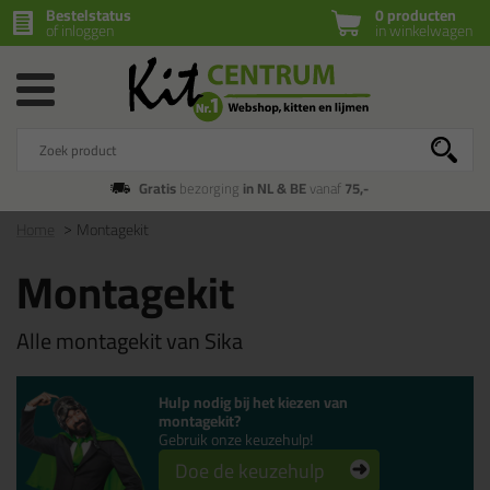
Bestelstatus
0 producten
of inloggen
in winkelwagen
Gratis
bezorging
in NL & BE
vanaf
75,-
Home
Montagekit
Montagekit
Alle montagekit van Sika
Hulp nodig bij het kiezen van
montagekit?
Gebruik onze keuzehulp!
Doe de keuzehulp