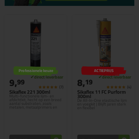
Professionele keuze
ACTIEPRIJS
9,
8,
99
19
(7)
(4)
Sikaflex 221 300ml
Sikaflex 11 FC Purform
300ml
Multi-functionele lijm- en
afdichtkit, hecht op een breed
De All-In-One elastische lijm
aantal substraten, zoals
en voegkit | Blijft jaren sterk
metalen, metaalprimers en
en flexibel
coatings, keramische
materialen en kunststoffen