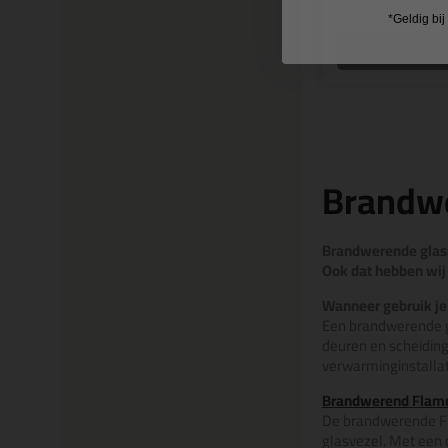
*Geldig bi
Bekijken
Brandwe
Brandwerende glas
Ook dat hebben wij 
Wanneer gebruik j
Een brandwerende g
deuren en scheiding
verwarminginstallat
Brandwerend Flam
De brandwerende Fl
glasvezel. Met een