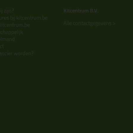
j zijn?
Kitcentrum B.V.
res bij kitcentrum.be
Alle contactgegevens >
Kitcentrum.be
chappelijk
elmand
ct
ancier worden?