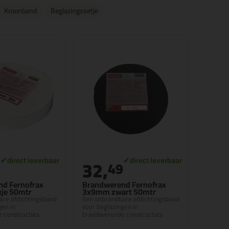
Kroonband
Beglazingssetje
32,
9
49
d Fernofrax
Brandwerend Fernofrax
je 50mtr
3x9mm zwart 50mtr
are afdichtingsband
Een onbrandbare afdichtingsband
gen in
voor beglazingen in
 constructies
brandwerende constructies