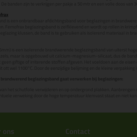
 De banden zijn te verkrijgen per pakje a 50 mtr en een volle doos van 
frax
and is een onbrandbaar afdichtingsband voor beglazingen in brandwer
. Fernofrax beglazingsband is zelfklevend en wordt op rollen in krimpf
beglazing klussen, de band is te gebruiken als isolerend materiaal in 
5mm) is een isolerende brandwerende beglazingsband van uiterst hoge
els, maar is opgebouwd uit calcium-magnesium-silicaat, dus de band is
et geen giftige of irriterende stoffen afgeven. Het voeldoen aan de ei
eit ott wel 1100°C. Door de eenzijdige belijming en de kleine verpakkin
 brandwerend beglazingsband gaat verwerken bij beglazingen:
 van het schutfolie verwijderen en op ondergrond plakken. Aanbrengen 
entuele verweking door de hoge temperatuur klemvast staat en niet ka
 ons
Contact