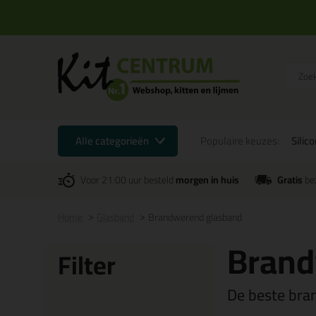
Alle categorieën
Populaire keuzes:
Silic
Voor 21:00 uur besteld
morgen in huis
Gratis
be
Home
Glasband
Brandwerend glasband
Brand
Filter
De beste bra