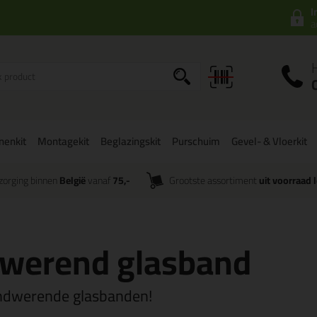
I
a
onenkit
Montagekit
Beglazingskit
Purschuim
Gevel- & Vloerkit
zorging binnen
België
vanaf
75,-
Grootste assortiment
uit voorraad 
werend glasband
ndwerende glasbanden!