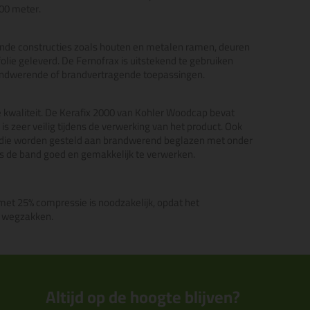
300 meter.
ende constructies zoals houten en metalen ramen, deuren
olie geleverd.
De Fernofrax is uitstekend te gebruiken
brandwerende of brandvertragende toepassingen.
 kwaliteit. De Kerafix 2000 van Kohler Woodcap bevat
 zeer veilig tijdens de verwerking van het product. Ook
sen die worden gesteld aan brandwerend beglazen met onder
g is de band goed en gemakkelijk te verwerken.
met 25% compressie is noodzakelijk, opdat het
n wegzakken.
Altijd op de hoogte blijven?