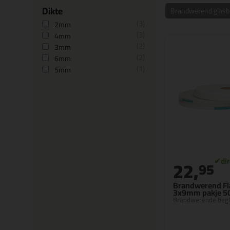
Dikte
Brandwerend glas
3
2mm
3
4mm
2
3mm
2
6mm
1
5mm
22,
95
Brandwerend F
3x9mm pakje 5
Brandwerende begl