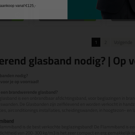
j aankoop vanaf €125,-
Bekijken
Bekijke
1
2
Volgende
rend glasband nodig? | Op v
banden nodig?
voor je op voorraad!
e een brandwerende glasband?
lasband is een onbrandbaar afdichtingsband, voor beglazingen in bra
swanden. De Glasbanden zijn zelfklevend en worden verkocht in handzam
ies, airconditionings installaties, scheidingswanden, in hoogtezon- e
miband
ammiband is de best verkochte beglazingsband! De Flammiband is e
 dichtheid van 200-300 kg/m3 is het zeer compact en erg gemakkelijk 