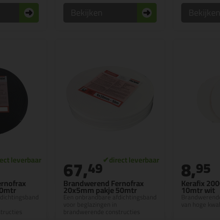
Bekijken
Bekijke
67,
8,
49
95
rnofrax
Brandwerend Fernofrax
Kerafix 20
0mtr
20x5mm pakje 50mtr
10mtr wit
dichtingsband
Een onbrandbare afdichtingsband
Brandwerende
voor beglazingen in
van hoge kwali
tructies
brandwerende constructies