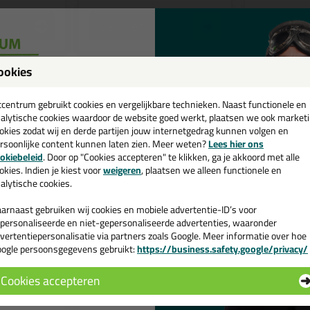
Bekijken
Bekijke
ookies
een
cadeau 💚
tcentrum gebruikt cookies en vergelijkbare technieken. Naast functionele en
alytische cookies waardoor de website goed werkt, plaatsen we ook market
okies zodat wij en derde partijen jouw internetgedrag kunnen volgen en
rsoonlijke content kunnen laten zien. Meer weten?
Lees hier ons
e nieuwsbrief en ontvang een
okiebeleid
. Door op "Cookies accepteren" te klikken, ga je akkoord met alle
v. €35,-
bij je eerste bestelling!
okies. Indien je kiest voor
weigeren
, plaatsen we alleen functionele en
alytische cookies.
arnaast gebruiken wij cookies en mobiele advertentie-ID’s voor
personaliseerde en niet-gepersonaliseerde advertenties, waaronder
87,
74,
vertentiepersonalisatie via partners zoals Google. Meer informatie over hoe
40
8
ogle persoonsgegevens gebruikt:
https://business.safety.google/privacy/
 de actiecode ›
15x4mm
Kerafix Flexpan 200
Kerafix Fle
15x2mm rol/25mtr
20x2mm ro
Cookies accepteren
azingsband
Snel opschuimende band!
Snel opschui
 wil geen cadeau