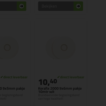
n
Bekijken
10,
40
00 9x5mm pakje
Kerafix 2000 9x6mm pakje
10mtr wit
 beglazingsband
Brandwerende beglazingsband
teit!
van hoge kwaliteit!