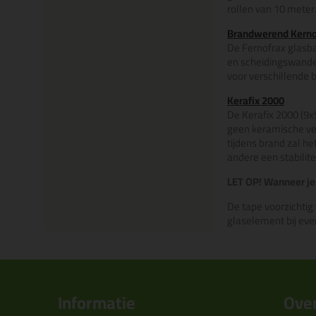
rollen van 10 meter.
Brandwerend Kerno
De Fernofrax glasb
en scheidingswanden
voor verschillende 
Kerafix 2000
De Kerafix 2000 (9x
geen keramische vez
tijdens brand zal h
andere een stabilit
LET OP! Wanneer je
De tape voorzichtig
glaselement bij ev
Informatie
Over