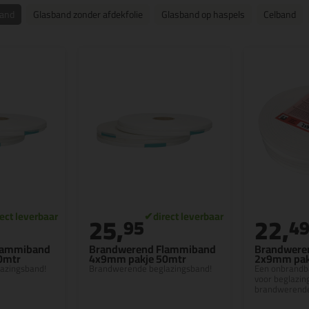
band
Glasband zonder afdekfolie
Glasband op haspels
Celband
25,
22,
95
4
lammiband
Brandwerend Flammiband
Brandweren
0mtr
4x9mm pakje 50mtr
2x9mm pak
azingsband!
Brandwerende beglazingsband!
Een onbrandb
voor beglazin
brandwerende