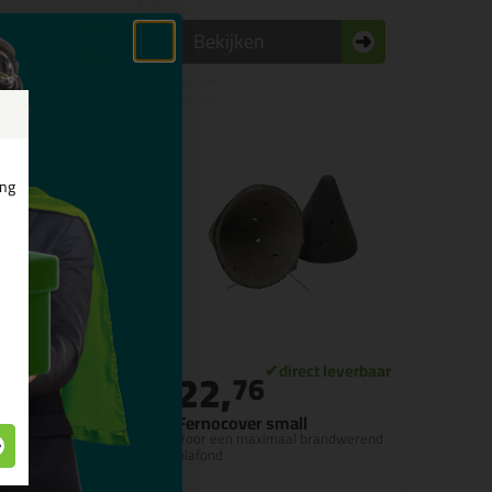
n
Bekijken
ing
22,
8
76
xpan 200
Fernocover small
l/25mtr
Voor een maximaal brandwerend
mende band!
plafond