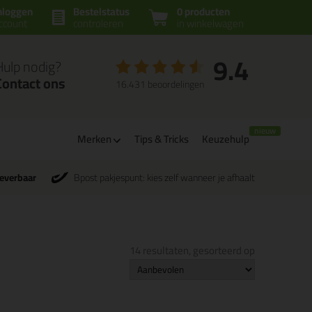
nloggen
Bestelstatus
0 producten
ccount
controleren
in winkelwagen
9.4
Hulp nodig?
Contact ons
16.431 beoordelingen
Merken
Tips & Tricks
Keuzehulp
leverbaar
Bpost pakjespunt: kies zelf wanneer je afhaalt
14 resultaten, gesorteerd op