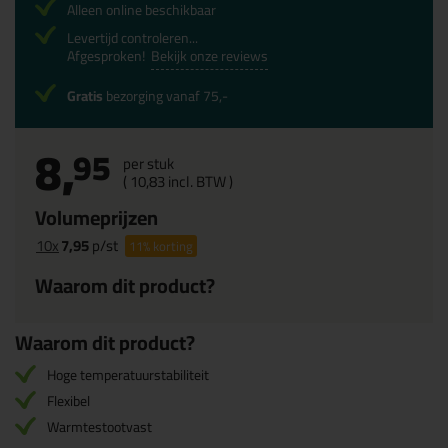
Alleen online beschikbaar
Levertijd controleren...
Afgesproken!
Bekijk onze reviews
Gratis
bezorging vanaf 75,-
8,
95
per stuk
(
10,
83
incl. BTW )
Volumeprijzen
10x
7,95
p/st
11%
korting
Waarom dit product?
Waarom dit product?
Hoge temperatuurstabiliteit
Flexibel
Warmtestootvast