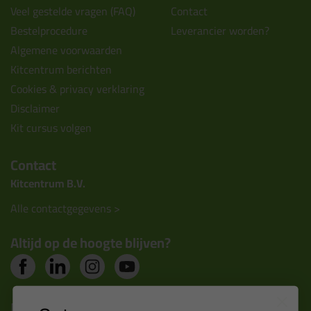
Veel gestelde vragen (FAQ)
Contact
Bestelprocedure
Leverancier worden?
Algemene voorwaarden
Kitcentrum berichten
Cookies & privacy verklaring
Disclaimer
Kit cursus volgen
Contact
Kitcentrum B.V.
Alle contactgegevens >
Altijd op de hoogte blijven?
Nieuws, tips en exclusieve deals rechtstreeks in je