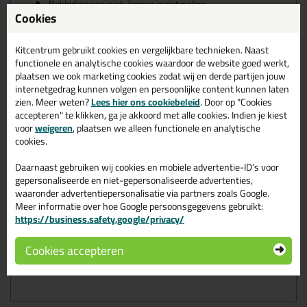
Bekleding van niet-ijzeren ingietmallen
Cookies
Overdrachtsysteemen voor gesmolten aluminium
Scheidingsmiddel voor hard en zacht solderen
Extra isolatie voor warmhoud-ovens voor aluminium
Kitcentrum gebruikt cookies en vergelijkbare technieken. Naast
Dilatatievoegen
functionele en analytische cookies waardoor de website goed werkt,
Beglazingsbanden
plaatsen we ook marketing cookies zodat wij en derde partijen jouw
Kenmerken
internetgedrag kunnen volgen en persoonlijke content kunnen laten
Hoge temperatuurstabiliteit
zien. Meer weten?
Lees hier ons cookiebeleid
. Door op "Cookies
Geringe warmteopslag
accepteren" te klikken, ga je akkoord met alle cookies. Indien je kiest
Lichtgewicht
voor
weigeren
, plaatsen we alleen functionele en analytische
Flexibiliteit
cookies.
Warmtestootvastheid
Veelzijdige toepassingmogelijkheden
Daarnaast gebruiken wij cookies en mobiele advertentie-ID’s voor
gepersonaliseerde en niet-gepersonaliseerde advertenties,
Kleur
: wit
waaronder advertentiepersonalisatie via partners zoals Google.
Meer informatie over hoe Google persoonsgegevens gebruikt:
Eigenschappen Kerafix 2000 9x5mm
https://business.safety.google/privacy/
pakje 10mtr wit
Cookies accepteren
Dikte
5mm