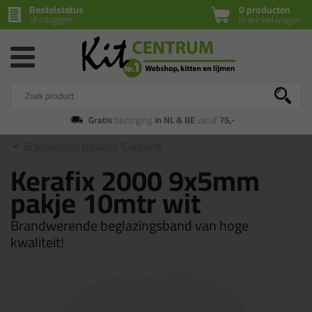
Bestelstatus
0 producten
of inloggen
in winkelwagen
Gratis
bezorging
in NL & BE
vanaf
75,-
Brandwerend glasband
(Glasband)
Kerafix 2000 9x5mm
pakje 10mtr wit
Brandwerende beglazingsband van hoge
kwaliteit!