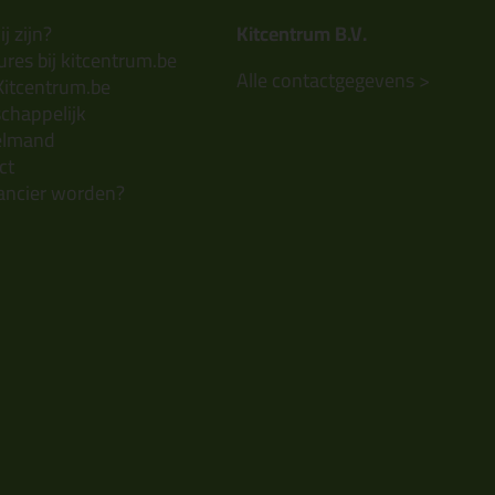
j zijn?
Kitcentrum B.V.
res bij kitcentrum.be
Alle contactgegevens >
Kitcentrum.be
chappelijk
elmand
ct
ancier worden?