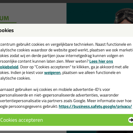
ursus? Profiteer direct van €25,- korting met de actiecode '
Kit
 (niet alleen theorie)
ookies
een
elf aan de slag. Je werkt in een praktijkruimte met realistische
cadeau 💚
tcentrum gebruikt cookies en vergelijkbare technieken. Naast functionele en
ehoeken
én het
kitten van kozijnen
. Geen droge theorie, maar 
alytische cookies waardoor de website goed werkt, plaatsen we ook market
.
okies zodat wij en derde partijen jouw internetgedrag kunnen volgen en
rsoonlijke content kunnen laten zien. Meer weten?
Lees hier ons
e nieuwsbrief en ontvang een
okiebeleid
. Door op "Cookies accepteren" te klikken, ga je akkoord met alle
maakt, hoe je verschillende materialen correct afwerkt en hoe
v. €35,-
bij je eerste bestelling!
okies. Indien je kiest voor
weigeren
, plaatsen we alleen functionele en
alytische cookies.
ruik van de juiste kitsoorten en het herstellen of
verwijderen
arnaast gebruiken wij cookies en mobiele advertentie-ID’s voor
k met persoonlijke begeleiding
personaliseerde en niet-gepersonaliseerde advertenties, waaronder
vertentiepersonalisatie via partners zoals Google. Meer informatie over hoe
 focus op de praktijk. Je werkt in kleine groepen, waardoor er 
ogle persoonsgegevens gebruikt:
https://business.safety.google/privacy/
 de actiecode ›
t alleen uitleg, maar ook direct feedback op wat je doet.
Cookies accepteren
 wil geen cadeau
dat je het sneller onder de knie krijgt en met meer vertrouwen