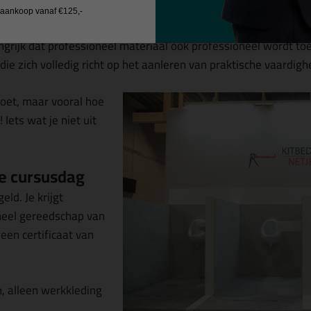
j aankoop vanaf €125,-
partner verwijzen
angrijk dat professioneel materiaal óók professioneel wordt 
 die zich volledig richt op het aanleren van praktische vaardig
moet, maar vooral hoe
 Iets wat je niet uit
de cursusdag
eld. Je krijgt
neel gereedschap van
een certificaat van
, alleen werkkleding