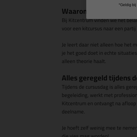
*Geldig bi
Waarom wij naar deze 
Bij Kitcentrum vinden we het bel
voor een kitcursus naar een partij
Je leert daar niet alleen hoe het 
je het goed doet in echte situaties!
alleen theorie haalt.
Alles geregeld tijdens 
Tijdens de cursusdag is alles gereg
begeleiding, werkt met professio
Kitcentrum en ontvangt na afloop 
deelname.
Je hoeft zelf weinig mee te nemen
die vies mag worden!