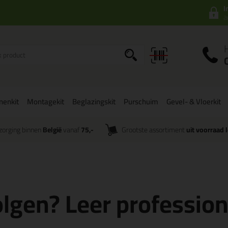
I
a
onenkit
Montagekit
Beglazingskit
Purschuim
Gevel- & Vloerkit
zorging binnen
België
vanaf
75,-
Grootste assortiment
uit voorraad 
lgen? Leer professione