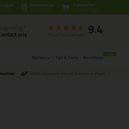
nloggen
Bestelstatus
0 producten
ccount
controleren
in winkelwagen
9.4
Hulp nodig?
Contact ons
16.432 beoordelingen
m
Merken
Tips & Tricks
Keuzehulp
leverbaar
Bpost pakjespunt: kies zelf wanneer je afhaalt