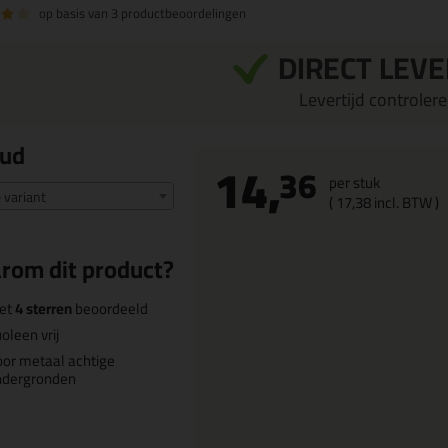
op basis van
3 productbeoordelingen
DIRECT LEV
Levertijd controleren
oud
14,
36
per stuk
e variant
(
17,
38
incl. BTW )
rom dit product?
et
4 sterren
beoordeeld
oleen vrij
or metaal achtige
ndergronden