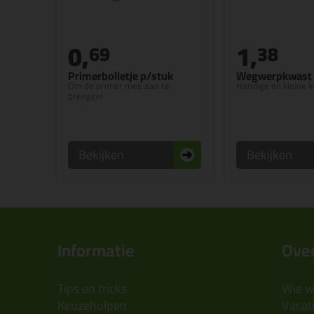
0,
1,
69
38
Primerbolletje p/stuk
Wegwerpkwast
Om de primer mee aan te
Handige en kleine 
brengen!
Bekijken
Bekijken
Informatie
Over
Tips en tricks
Wie wi
Keuzehulpen
Vacatu