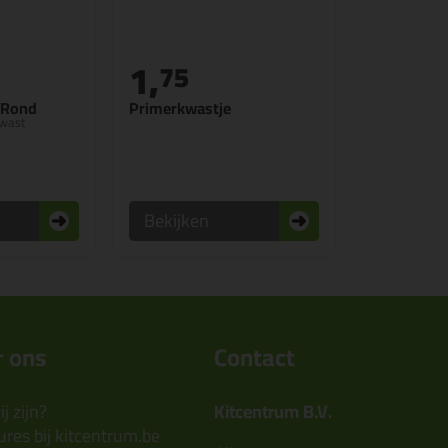
1,
75
 Rond
Primerkwastje
kwast
Bekijken
 ons
Contact
j zijn?
Kitcentrum B.V.
res bij kitcentrum.be