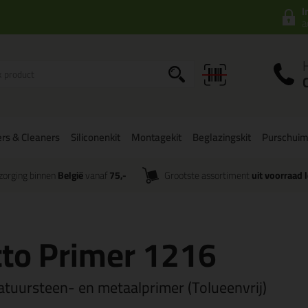
I
a
rs & Cleaners
Siliconenkit
Montagekit
Beglazingskit
Purschui
zorging binnen
België
vanaf
75,-
Grootste assortiment
uit voorraad 
to Primer 1216
atuursteen- en metaalprimer (Tolueenvrij)