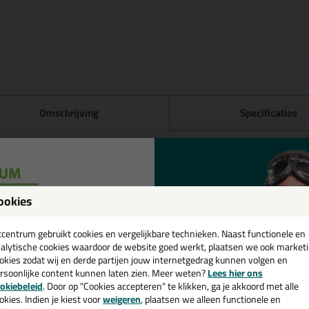
Omschrijving
Specificaties
to Primer 1216
passingsgebieden:
erbetert de hechting van de siliconen- afdichtingkitten van OTTO op meta
ookies
inium, eloxaal, koper, messing, verzinkt staal en chroom) en metalen die
een
 tegen corrosie is behandeld)
erbetering van de hechting van de natuursteen siliconen S70, S 17, S1
cadeau 💚
tcentrum gebruikt cookies en vergelijkbare technieken. Naast functionele en
engineerd stone en terrazzo
alytische cookies waardoor de website goed werkt, plaatsen we ook market
p sommige kunststoffen (bijv. PVC, sanitairacryl) en op oplosmiddel be
okies zodat wij en derde partijen jouw internetgedrag kunnen volgen en
rsoonlijke content kunnen laten zien. Meer weten?
Lees hier ons
e nieuwsbrief en ontvang een
merken
okiebeleid
. Door op "Cookies accepteren" te klikken, ga je akkoord met alle
v. €35,-
bij je eerste bestelling!
Eéncomponent siliconenharsoplossing
okies. Indien je kiest voor
weigeren
, plaatsen we alleen functionele en