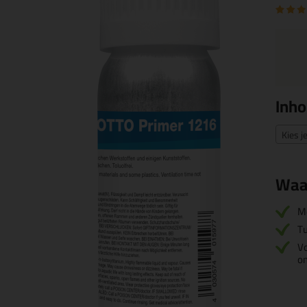
Inh
Kies j
Waa
M
Tu
Vo
o