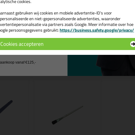
Speciaal op afdichtingkitten van OTTO afgestemde primer
alytische cookies.
ps & tricks voor Otto Primer 1216
arnaast gebruiken wij cookies en mobiele advertentie-ID’s voor
personaliseerde en niet-gepersonaliseerde advertenties, waaronder
e volgende blogs wordt dit product gebruikt:
vertentiepersonalisatie via partners zoals Google. Meer informatie over hoe
Welke Otto primer heb ik nodig?
ogle persoonsgegevens gebruikt:
https://business.safety.google/privacy/
 de actiecode ›
Cookies accepteren
 wil geen cadeau
n
j aankoop vanaf €125,-