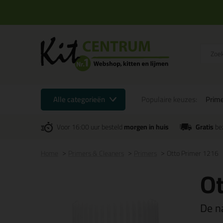
Alle categorieën
Populaire keuzes:
Prime
Voor 16:00 uur besteld
morgen in huis
Gratis
be
Home
Primers & Cleaners
Primers
Otto Primer 1216
Ot
De n