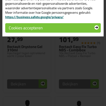
gepersonaliseerde en niet-gepersonaliseerde advertenties,
waaronder advertentiepersonalisatie via partners zoals Google.
Meer informatie over hoe Google persoonsgegevens gebruikt:
https://business.safety.google/privacy/
Cookies accepteren
27,
101,
99
99
(1)
Rectavit Drystone Gel
Rectavit Easy Fix Turbo
310ml
NBS - Combibox
Injectiegel tegen optrekkend
10x Rectavit Easy Fix Turbo
vocht | Losse koker
NBS + Pistool + Reiniger
Bekijken
Bekijken