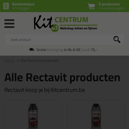
Bestelstatus
0 producten
of inloggen
in winkelwagen
Gratis
bezorging
in NL & BE
vanaf
75,-
Home
Alle Rectavit producten
Alle Rectavit producten
Rectavit koop je bij Kitcentrum.be