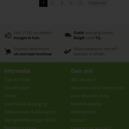
1
2
3
4
5
Volgende
Voor 21:00 uur besteld
Gratis
bezorging binnen
morgen in huis
België
vanaf
75,-
Grootste assortiment
Bpost pakjespunt: kies zelf
uit voorraad leverbaar
wanneer je afhaalt
Informatie
Over ons
Tips en tricks
Wie wij zijn?
Keuzehulpen
Vacatures bij kitcentrum.be
Acties
Over Kitcentrum.be
Levertijd & Bezorging
Maatschappelijk
Retourneren & Annuleren
Winkelmand
Veel gestelde vragen (FAQ)
Contact
Bestelprocedure
Leverancier worden?