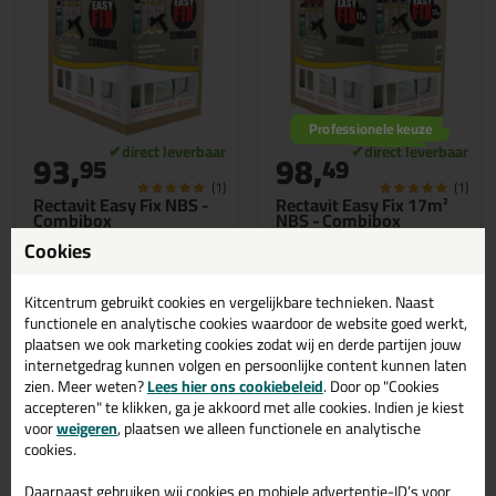
Professionele keuze
93,
98,
95
49
(1)
(1)
Rectavit Easy Fix NBS -
Rectavit Easy Fix 17m²
Combibox
NBS - Combibox
10x Rectavit Easy Fix NBS +
10x Rectavit Easy Fix 17m²
Cookies
Pistool + Reiniger
NBS + Pistool + Reiniger
Kitcentrum gebruikt cookies en vergelijkbare technieken. Naast
functionele en analytische cookies waardoor de website goed werkt,
plaatsen we ook marketing cookies zodat wij en derde partijen jouw
internetgedrag kunnen volgen en persoonlijke content kunnen laten
Bekijken
Bekijken
zien. Meer weten?
Lees hier ons cookiebeleid
. Door op "Cookies
accepteren" te klikken, ga je akkoord met alle cookies. Indien je kiest
voor
weigeren
, plaatsen we alleen functionele en analytische
cookies.
Daarnaast gebruiken wij cookies en mobiele advertentie-ID’s voor