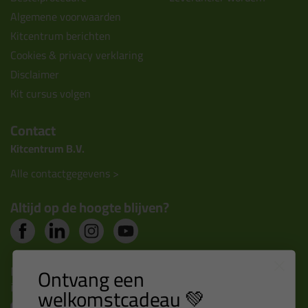
Algemene voorwaarden
Kitcentrum berichten
Cookies & privacy verklaring
Disclaimer
Kit cursus volgen
Contact
Kitcentrum B.V.
Alle contactgegevens >
Altijd op de hoogte blijven?
Nieuws, tips en exclusieve deals rechtstreeks in je
Ontvang een
inbox
welkomstcadeau 💚