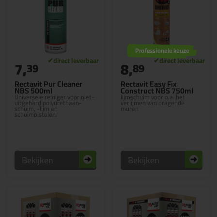
Professionele keuze
7,
8,
39
89
Rectavit Pur Cleaner
Rectavit Easy Fix
NBS 500ml
Construct NBS 750ml
Universele reiniger voor niet-
lijmschuim voor o.a. het
uitgehard polyurethaan-
verlijmen van dragende
schuim, -lijm en
muren
schuimpistolen.
Bekijken
Bekijken