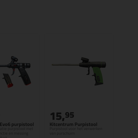
15,
9
95
 Evo6 purpistool
Kitcentrum Purpistool
tie purpistool met
Purpistool voor het verwerken
nctie en messing
van purschuim
dvat