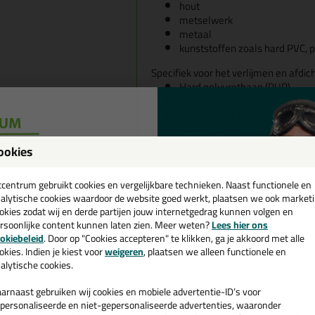
hout
metselwerk
metaal
kunststoffen zoals hard PVC, 
Specifiek voor het verlijmen en afdic
Hard polyurethaan (PUR)
Hard polyisocyanuraat (PIR)
Geëxtrudeerd polystyreen (XP
Geëxpandeerd polystyreen (E
Fenol formaldehyde (PF)
ookies
Rotswol
een
Glaswol
Cellulair glas
cadeau 💚
tcentrum gebruikt cookies en vergelijkbare technieken. Naast functionele en
alytische cookies waardoor de website goed werkt, plaatsen we ook market
Kurk
okies zodat wij en derde partijen jouw internetgedrag kunnen volgen en
Kan ook gebruikt worden voor het ver
rsoonlijke content kunnen laten zien. Meer weten?
Lees hier ons
e nieuwsbrief en ontvang een
Gipskartonplaten (type Gyproc
okiebeleid
. Door op "Cookies accepteren" te klikken, ga je akkoord met alle
v. €35,-
bij je eerste bestelling!
Gipsvezelplaten
okies. Indien je kiest voor
weigeren
, plaatsen we alleen functionele en
alytische cookies.
Cementplaten (type Aquapane
Composietplaten (type Jackob
arnaast gebruiken wij cookies en mobiele advertentie-ID’s voor
Geschikt voor het bevestigen van li
personaliseerde en niet-gepersonaliseerde advertenties, waaronder