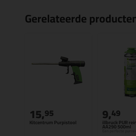
Gerelateerde producte
15,
9,
95
49
Kitcentrum Purpistool
illbruck PUR rei
AA290 500ml
Een perfecte purrei