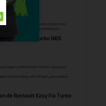
materialen voor niet-dragende constructies
n ramen en deuren, ook voor blokdeuren
tavit Easy Fix Turbo NBS
 vermogen: oneffenheden tot 2cm uitvlakken
, geen voorbereiding, niet mengen, geen opkuis
an de Rectavit Easy Fix Turbo