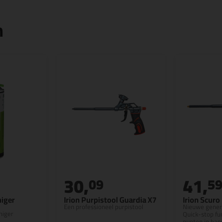
n
30,
41,
09
5
niger
Irion Purpistool Guardia X7
Irion Scuro
Een professioneel purpistool
Nieuwe genera
niger
Quick-stop fu
punten in han