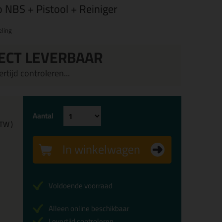
o NBS + Pistool + Reiniger
ling
ECT LEVERBAAR
rtijd controleren...
Aantal
BTW )
In winkelwagen
Voldoende voorraad
Alleen online beschikbaar
Levertijd controleren...