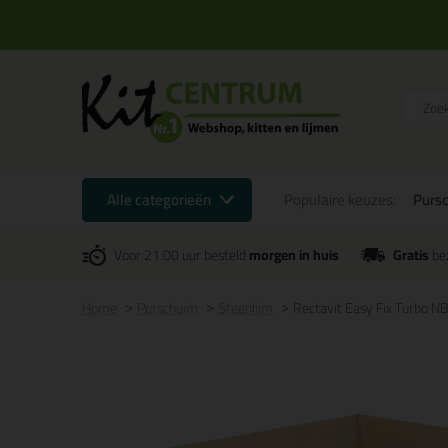
Alle categorieën
Populaire keuzes:
Purs
Voor 21:00 uur besteld
morgen in huis
Gratis
be
Home
Purschuim
Steenlijm
Rectavit Easy Fix Turbo N