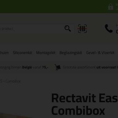
I
a
chuim
Siliconenkit
Montagekit
Beglazingskit
Gevel- & Vloerkit
zorging binnen
België
vanaf
75,-
Grootste assortiment
uit voorraad 
BS - Combibox
Rectavit Eas
Combibox