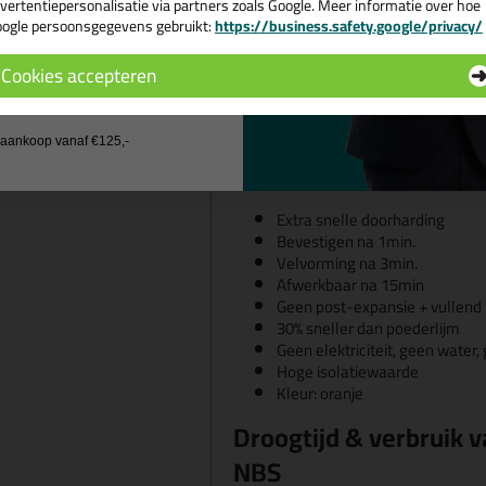
Binnenmuren
vertentiepersonalisatie via partners zoals Google. Meer informatie over hoe
ogle persoonsgegevens gebruikt:
https://business.safety.google/privacy/
Gevels
 de actiecode ›
Plafonds
Cookies accepteren
Tevens geschikt voor:
 wil geen cadeau
Het stapelen van diverse bouw
Het afdichten en monteren va
j aankoop vanaf €125,-
Kenmerken van de
Rec
Extra snelle doorharding
Bevestigen na 1min.
Velvorming na 3min.
Afwerkbaar na 15min
Geen post-expansie + vullend
30% sneller dan poederlijm
Geen elektriciteit, geen water
Hoge isolatiewaarde
Kleur: oranje
Droogtijd & verbruik v
NBS