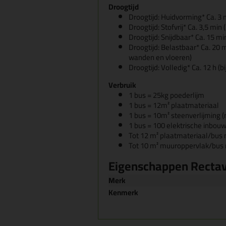
Droogtijd
Droogtijd: Huidvorming* Ca. 3
Droogtijd: Stofvrij* Ca. 3,5 mi
Droogtijd: Snijdbaar* Ca. 15 m
Droogtijd: Belastbaar* Ca. 20 
wanden en vloeren)
Droogtijd: Volledig* Ca. 12 h 
Verbruik
1 bus = 25kg poederlijm
1 bus = 12m² plaatmateriaal
1 bus = 10m² steenverlijming 
1 bus = 100 elektrische inbo
Tot 12 m² plaatmateriaal/bu
Tot 10 m² muuroppervlak/bu
Eigenschappen Rectav
Merk
Kenmerk