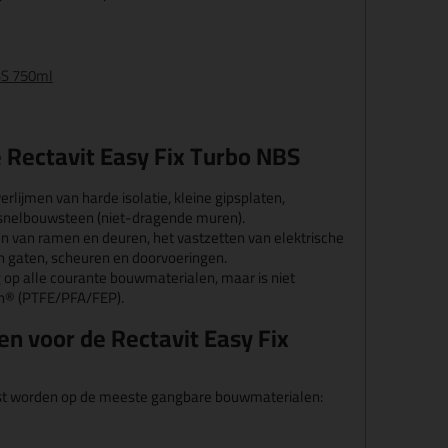
BS 750ml
e
Rectavit Easy Fix Turbo NBS
erlijmen van harde isolatie, kleine gipsplaten,
 snelbouwsteen (niet-dragende muren).
n van ramen en deuren, het vastzetten van elektrische
n gaten, scheuren en doorvoeringen.
 op alle courante bouwmaterialen, maar is niet
on® (PTFE/PFA/FEP).
n voor de Rectavit Easy Fix
ast worden op de meeste gangbare bouwmaterialen: