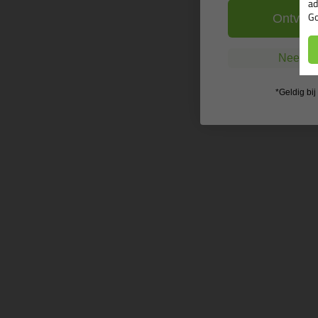
ad
Go
Ontvang
Nee, ik
*Geldig bi