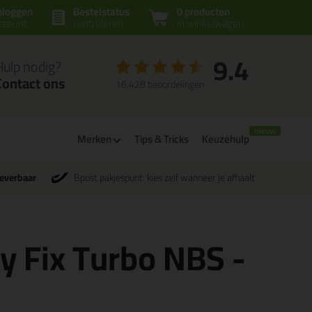
nloggen
Bestelstatus
0 producten
ccount
controleren
in winkelwagen
9.4
Hulp nodig?
Contact ons
16.428 beoordelingen
Merken
Tips & Tricks
Keuzehulp
leverbaar
Bpost pakjespunt: kies zelf wanneer je afhaalt
y Fix Turbo NBS -