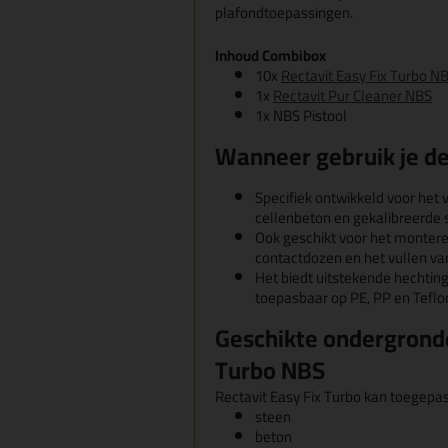
plafondtoepassingen.
Inhoud Combibox
10x
Rectavit Easy Fix Turbo N
1x
Rectavit Pur Cleaner NBS
1x NBS Pistool
Wanneer gebruik je d
Specifiek ontwikkeld voor het v
cellenbeton en gekalibreerde
Ook geschikt voor het montere
contactdozen en het vullen va
Het biedt uitstekende hechting
toepasbaar op PE, PP en Tefl
Geschikte ondergronde
Turbo NBS
Rectavit Easy Fix Turbo kan toegep
steen
beton