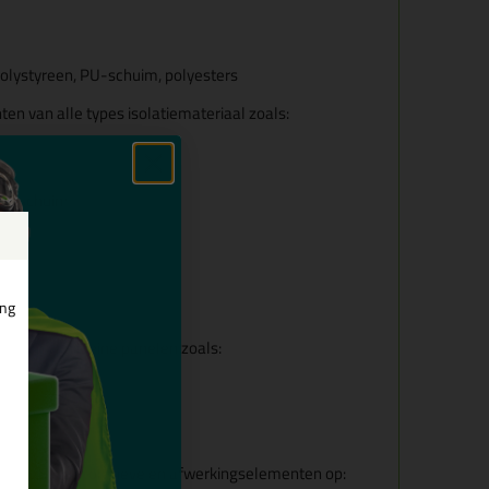
polystyreen, PU-schuim, polyesters
hten van alle types isolatiemateriaal zoals:
S)
PS) schuim
ing
lijmen van kleine panelen zoals:
®)
l®)
oard®)
chtgewicht decoratieve en afwerkingselementen op: