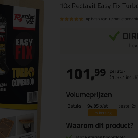
10x Rectavit Easy Fix Turb
op basis van
1 productbeoorde
DIR
Leve
101,
99
per stuk
(
123,
41
incl. 
Volumeprijzen
2
stuks
94,95
p/st
bestel 2x
7%
korting
Waarom dit product?
Met
5 sterren
beoordeeld