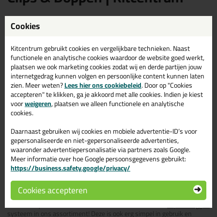
Bij het plaatsen van tegels is een vlak eindresultaat erg belangrijk. Met
Cookies
clips en doppen uit het Twist Levelling systeem werk je snel, efficiënt
en voorkom je hoogteverschillen. Dit innovatieve systeem is
toepasbaar op zowel kleine als grote formaten tegels en geeft je
Kitcentrum gebruikt cookies en vergelijkbare technieken. Naast
maximale controle tijdens het levellen.
functionele en analytische cookies waardoor de website goed werkt,
Waarvoor gebruik je de clips en
plaatsen we ook marketing cookies zodat wij en derde partijen jouw
doppen?
internetgedrag kunnen volgen en persoonlijke content kunnen laten
zien. Meer weten?
Lees hier ons cookiebeleid
. Door op "Cookies
accepteren" te klikken, ga je akkoord met alle cookies. Indien je kiest
voor
weigeren
, plaatsen we alleen functionele en analytische
De Twist Clips vormen de basis van dit
tegel levelling systeem
en
zorgen ervoor dat tegels tijdens het plaatsen exact op dezelfde hoogte
cookies.
blijven liggen. De doppen (ook wel caps genoemd) worden eenvoudig op
de clips gedraaid, waardoor er gelijkmatige druk ontstaat en hinderlijke
Daarnaast gebruiken wij cookies en mobiele advertentie-ID’s voor
randen in het tegelwerk worden voorkomen.
gepersonaliseerde en niet-gepersonaliseerde advertenties,
waaronder advertentiepersonalisatie via partners zoals Google.
Het systeem is geschikt voor zowel wand- als vloertegels met een
Meer informatie over hoe Google persoonsgegevens gebruikt:
dikte van 3 tot 20 mm. Door de open structuur van de dop blijft het
https://business.safety.google/privacy/
voegenspel altijd zichtbaar. Hierdoor kunnen de clips en doppen zelfs op
kruispunten van tegels geplaatst worden, wat zorgt voor een nette en
Cookies accepteren
symmetrische afwerking.
Naast dit systeem hebben we ook het meer traditionele
Clips & Keggen
systeem in ons assortiment! Deze is ook erg simpel in gebruik en