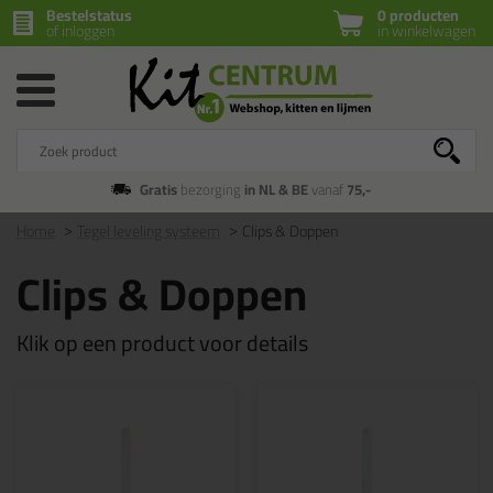
Bestelstatus
0 producten
of inloggen
in winkelwagen
Gratis
bezorging
in NL & BE
vanaf
75,-
Home
Tegel leveling systeem
Clips & Doppen
Clips & Doppen
Klik op een product voor details