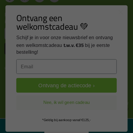
Nieuws, tips en exclusieve deals rechtstreeks in je
Ontvang een
inbox
welkomstcadeau 💚
Email
Schijf je in voor onze nieuwsbrief en ontvang
t.w.v. €35
een welkomstcadeau
bij je eerste
Inschrijven
bestelling!
Email
Kitcentrum is trots op:
Ontvang de actiecode ›
Alle prijzen zijn in EURO en excl. 21% BTW
Nee, ik wil geen cadeau
wijzig naar incl. BTW
*Geldig bij aankoop vanaf €125,-
Filter