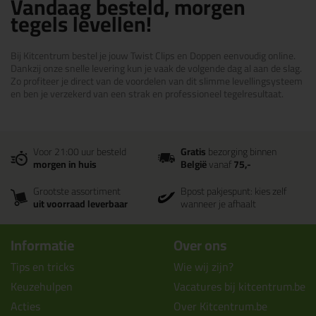
Vandaag besteld, morgen
tegels levellen!
Bij Kitcentrum bestel je jouw Twist Clips en Doppen eenvoudig online.
Dankzij onze snelle levering kun je vaak de volgende dag al aan de slag.
Zo profiteer je direct van de voordelen van dit slimme levellingsysteem
en ben je verzekerd van een strak en professioneel tegelresultaat.
Voor 21:00 uur besteld
Gratis
bezorging binnen
morgen in huis
België
vanaf
75,-
Grootste assortiment
Bpost pakjespunt: kies zelf
uit voorraad leverbaar
wanneer je afhaalt
Informatie
Over ons
Tips en tricks
Wie wij zijn?
Keuzehulpen
Vacatures bij kitcentrum.be
Acties
Over Kitcentrum.be