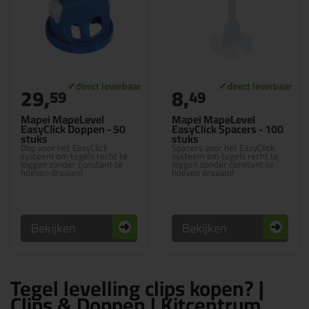
29,
8,
59
49
Mapei MapeLevel
Mapei MapeLevel
EasyClick Doppen - 50
EasyClick Spacers - 100
stuks
stuks
Dop voor het EasyClick
Spacers voor het EasyClick
systeem om tegels recht te
systeem om tegels recht te
leggen zonder constant te
leggen zonder constant te
hoeven draaien!
hoeven draaien!
Bekijken
Bekijken
Tegel levelling clips kopen? |
Clips & Doppen | Kitcentrum