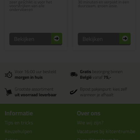
zeer geschikt is voor het
30 minuten en verpakt in een
voorstrijken van alle
duurzaam, groen jasje.
ondervloeren
Bekijken
Bekijken
Voor 16:00 uur besteld
Gratis
bezorging binnen
morgen in huis
België
vanaf
75,-
Grootste assortiment
Bpost pakjespunt: kies zelf
uit voorraad leverbaar
wanneer je afhaalt
Informatie
Over ons
Tips en tricks
Wie wij zijn?
Keuzehulpen
Vacatures bij kitcentrum.be