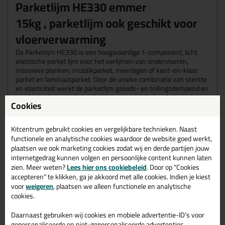
Parketlijm HE330 emmer
15kg ,
parketlijm ook geschikt voor
vloerverwarming
De Parketlijm HE330 is een hoogwaardige 1-component, licht
elastische parket lijm voor het verlijmen van ondervloeren,
massieve planken, mozaïkparket, meerlagen of kant-en-klaar
parket en laminaatparket. Door de unieke combinatie van sterkte
en elasticiteit werkt de parketlijm geluids- en trillingsdempend en
voorkomt de parketlijm zelfs bij zeer brede planken (>30 cm)
Cookies
schotelvorming. Kortom, deze parketlijm is universeel inzetbaar!
Kitcentrum gebruikt cookies en vergelijkbare technieken. Naast
Wanneer gebruik je de Frencken
functionele en analytische cookies waardoor de website goed werkt,
plaatsen we ook marketing cookies zodat wij en derde partijen jouw
Parketlijm HE330?
internetgedrag kunnen volgen en persoonlijke content kunnen laten
zien. Meer weten?
Lees hier ons cookiebeleid
. Door op "Cookies
Parketlijm HE330 is geschikt voor verlijming van alle vormen
houten vloerdelen van harde, zachte en exotische houtsoorten op
accepteren" te klikken, ga je akkoord met alle cookies. Indien je kiest
alle voorkomende vloerdelen, ook bamboe!
voor
weigeren
, plaatsen we alleen functionele en analytische
Deze Frencken parketlijm kan zowel op zuigende als niet zuigende
cookies.
ondergronden worden gebruikt en is tevens geschikt voor
vloerverwarming.
Daarnaast gebruiken wij cookies en mobiele advertentie-ID’s voor
Voor zowel meerlaags als massief parket met tand en
gepersonaliseerde en niet-gepersonaliseerde advertenties,