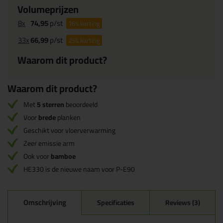
Volumeprijzen
8x
74,95
p/st
16%
korting
33x
66,99
p/st
25%
korting
Waarom dit product?
Waarom dit product?
Met
5 sterren
beoordeeld
Voor
brede
planken
Geschikt voor vloerverwarming
Zeer emissie arm
Ook voor
bamboe
HE330 is de nieuwe naam voor P-E90
Omschrijving
Specificaties
Reviews (3)