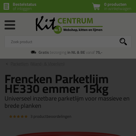
Bestelstatus
0 producten
of inloggen
in winkelwagen
Gratis
bezorging
in NL & BE
vanaf
75,-
Parketlijm
(Wand- & Vloerlijm)
Frencken Parketlijm
HE330 emmer 15kg
Universeel inzetbare parketlijm voor massieve en
brede planken
3 productbeoordelingen