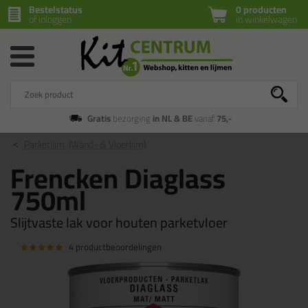
Bestelstatus
0 producten
of inloggen
in winkelwagen
Gratis
bezorging
in NL & BE
vanaf
75,-
Parketlijm
(Wand- & Vloerlijm)
Frencken Diaglass
750ml
Slijtvaste lak voor houten parketvloer
4 productbeoordelingen