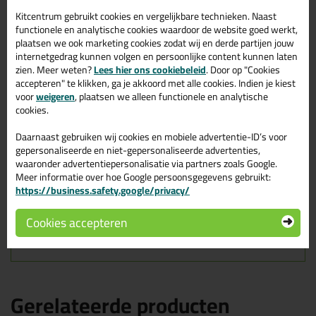
Kitcentrum gebruikt cookies en vergelijkbare technieken. Naast
Diaglass voor een transparante, slijtvaste afwerking van
functionele en analytische cookies waardoor de website goed werkt,
parketvloeren en traptreden alsmede voor diverse
plaatsen we ook marketing cookies zodat wij en derde partijen jouw
interieurtoepassingen zoals houten meubelen, kasten,
internetgedrag kunnen volgen en persoonlijke content kunnen laten
betimmeringen etc. Diaglass is goed bestand tegen o.a. koffie,
zien. Meer weten?
Lees hier ons cookiebeleid
. Door op "Cookies
wijn en diverse huishoudelijke schoonmaakmiddelen
accepteren" te klikken, ga je akkoord met alle cookies. Indien je kiest
voor
weigeren
, plaatsen we alleen functionele en analytische
Kenmerken
cookies.
Slijtvast
Snel drogend
Daarnaast gebruiken wij cookies en mobiele advertentie-ID’s voor
Hoge chemicaliënbestendigheid
gepersonaliseerde en niet-gepersonaliseerde advertenties,
Verbruik
waaronder advertentiepersonalisatie via partners zoals Google.
Meer informatie over hoe Google persoonsgegevens gebruikt:
Verbruik eerste laag: ca. 100 ml/m²
https://business.safety.google/privacy/
Verbruik volgende lagen : ca. 50 ml/ m²
Cookies accepteren
Gerelateerde producten