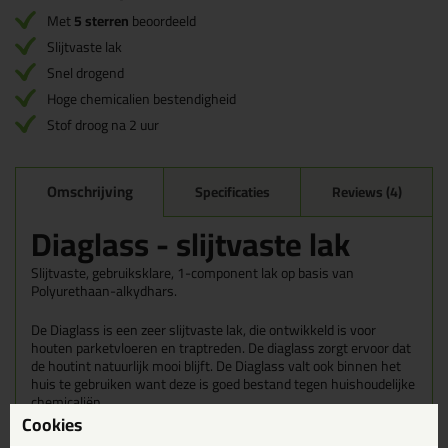
Met
5 sterren
beoordeeld
Slijtvaste lak
Snel drogend
Hoge chemicalien bestendigheid
Stof droog na 2 uur
Omschrijving
Specificaties
Reviews (4)
Diaglass - slijtvaste lak
Slijtvaste, gebruiksklare, 1-component lak op basis van
Polyurethaan-alkydhars.
De Diaglass is een zeer slijtvaste lak, die ontwikkeld is voor
houten parketvloeren en traptreden. De diaglass zorgt ervoor dat
de houtint natuurlijk mooi blijft. De Diaglass valt ook binnen het
huis te gebruiken want deze is goed bestand tegen huishoudelijke
chemicaliën.
Cookies
Wanneer gebruik je de Diaglass?