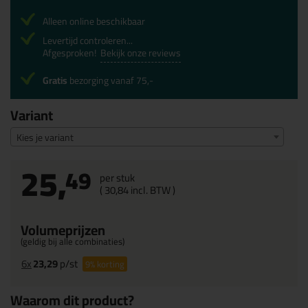
Alleen online beschikbaar
Levertijd controleren...
Afgesproken!
Bekijk onze reviews
Gratis
bezorging vanaf 75,-
Variant
Kies je variant
25,
49
per stuk
(
30,
84
incl. BTW )
Volumeprijzen
(geldig bij alle combinaties)
6x
23,29
p/st
9%
korting
Waarom dit product?