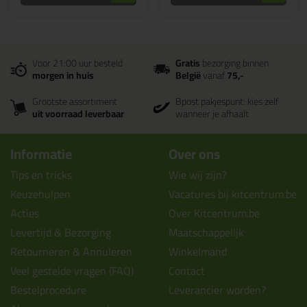
Voor 21:00 uur besteld
Gratis
bezorging binnen
morgen in huis
België
vanaf
75,-
Grootste assortiment
Bpost pakjespunt: kies zelf
uit voorraad leverbaar
wanneer je afhaalt
Informatie
Over ons
Tips en tricks
Wie wij zijn?
Keuzehulpen
Vacatures bij kitcentrum.be
Acties
Over Kitcentrum.be
Levertijd & Bezorging
Maatschappelijk
Retourneren & Annuleren
Winkelmand
Veel gestelde vragen (FAQ)
Contact
Bestelprocedure
Leverancier worden?