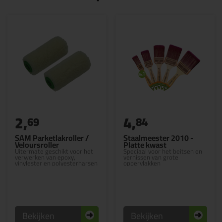
2,
4,
69
84
SAM Parketlakroller /
Staalmeester 2010 -
Veloursroller
Platte kwast
Uitermate geschikt voor het
Speciaal voor het beitsen en
verwerken van epoxy,
vernissen van grote
vinylester en polyesterharsen
oppervlakken
Bekijken
Bekijken