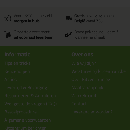
Voor 16:00 uur besteld
Gratis
bezorging binnen
morgen in huis
België
vanaf
75,-
Grootste assortiment
Bpost pakjespunt: kies zelf
uit voorraad leverbaar
wanneer je afhaalt
Informatie
Over ons
Tips en tricks
Wie wij zijn?
Keuzehulpen
Vacatures bij kitcentrum.be
Acties
Over Kitcentrum.be
Levertijd & Bezorging
Maatschappelijk
Retourneren & Annuleren
Winkelmand
Veel gestelde vragen (FAQ)
Contact
Bestelprocedure
Leverancier worden?
Algemene voorwaarden
Kitcentrum berichten