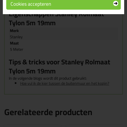
Cookies accepteren
Artikelnummer: 0-30-697
Eigenschappen Stanley Rolmaat
Tylon 5m 19mm
Merk
Stanley
Maat
5 Meter
Tips & tricks voor Stanley Rolmaat
Tylon 5m 19mm
In de volgende blogs wordt dit product gebruikt:
Hoe vul ik de kier tussen de buitenmuur en het kozijn?
Gerelateerde producten