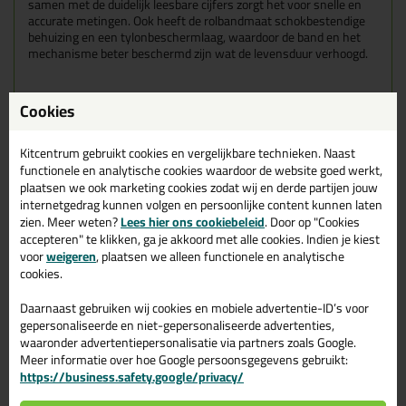
samen met de duidelijk leesbare cijfers zorgt het voor snelle en
accurate metingen. Ook heeft de rolbandmaat schokbestendige
behuizing en een tylonbeschermlaag, waardoor de band en het
mechanisme beter beschermd zijn wat de levensduur verhoogd.
Kenmerken
Cookies
Innovatief en ergonomisch ontwerp: lichte en compacte
rolbandmaat
Kitcentrum gebruikt cookies en vergelijkbare technieken. Naast
Zachte greep voor een maximaal comfort tijdens het
functionele en analytische cookies waardoor de website goed werkt,
gebruik
Schokbestendige behuizing voor een verhoogde
plaatsen we ook marketing cookies zodat wij en derde partijen jouw
bescherming van de band en het mechanisme
internetgedrag kunnen volgen en persoonlijke content kunnen laten
Nieuwe Tylon beschermlaag, 1,5 x meer bestand tegen
zien. Meer weten?
Lees hier ons cookiebeleid
. Door op "Cookies
slijtage: verbeterde leesbaarheid en langere levensduur
accepteren" te klikken, ga je akkoord met alle cookies. Indien je kiest
Matte, niet-reflecterende afwerking van de band
voor
weigeren
, plaatsen we alleen functionele en analytische
voorkomt weerkaatsing van (zon)licht
cookies.
Duidelijk leesbare cijfers voor snelle en accurate metingen
Manueel vergrendelsysteem
Daarnaast gebruiken wij cookies en mobiele advertentie-ID’s voor
Eindhaak met 2 of 3 popnagels op het blad bevestigd voor
gepersonaliseerde en niet-gepersonaliseerde advertenties,
verhoogde sterkte en duurzaamheid
waaronder advertentiepersonalisatie via partners zoals Google.
Handige broekklem om de rolmeter snel en bij de hand op
Meer informatie over hoe Google persoonsgegevens gebruikt:
te bergen
https://business.safety.google/privacy/
Nauwkeurigheid: klasse II
EAN: 3253560306977