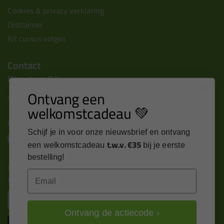
Cookies & privacy verklaring
Disclaimer
Kit cursus volgen
Contact
Kitcentrum B.V.
Ontvang een
Alle contactgegevens >
welkomstcadeau 💚
Altijd op de hoogte blijven?
Schijf je in voor onze nieuwsbrief en ontvang
t.w.v. €35
een welkomstcadeau
bij je eerste
bestelling!
Nieuws, tips en exclusieve deals rechtstreeks in je
Email
inbox
Email
Ontvang de actiecode ›