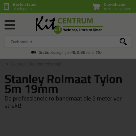
Bestelstatus
0 producten
of inloggen
in winkelwagen
Gratis
bezorging
in NL & BE
vanaf
75,-
Rolmaat
(Meetgereedschap)
Stanley Rolmaat Tylon
5m 19mm
De professionele rolbandmaat die 5 meter ver
strekt!