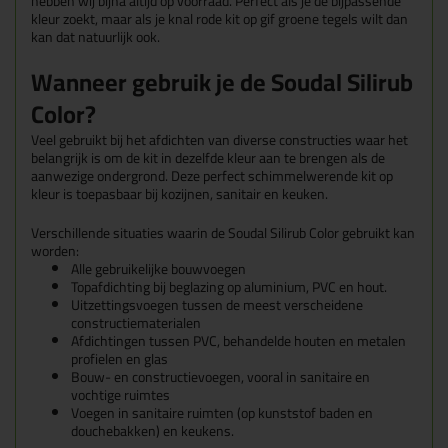
hebben wij bijna altijd op voorraad. Perfect als je de bijpassende
kleur zoekt, maar als je knal rode kit op gif groene tegels wilt dan
kan dat natuurlijk ook.
Wanneer gebruik je de Soudal Silirub
Color?
Veel gebruikt bij het afdichten van diverse constructies waar het
belangrijk is om de kit in dezelfde kleur aan te brengen als de
aanwezige ondergrond. Deze perfect schimmelwerende kit op
kleur is toepasbaar bij kozijnen, sanitair en keuken.
Verschillende situaties waarin de Soudal Silirub Color gebruikt kan
worden:
Alle gebruikelijke bouwvoegen
Topafdichting bij beglazing op aluminium, PVC en hout.
Uitzettingsvoegen tussen de meest verscheidene
constructiematerialen
Afdichtingen tussen PVC, behandelde houten en metalen
profielen en glas
Bouw- en constructievoegen, vooral in sanitaire en
vochtige ruimtes
Voegen in sanitaire ruimten (op kunststof baden en
douchebakken) en keukens.