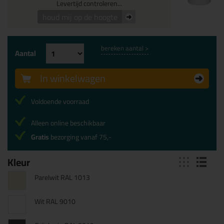
Levertijd controleren...
houd mij op de hoogte
bereken aantal >
Aantal
In winkelwagen
Voldoende voorraad
Alleen online beschikbaar
Gratis
bezorging vanaf 75,-
Kleur
Parelwit RAL 1013
Wit RAL 9010