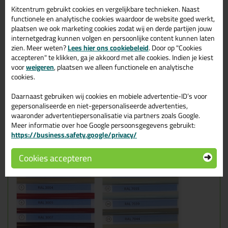
van de kit veroorzaken.
Kitcentrum gebruikt cookies en vergelijkbare technieken. Naast
Er wordt aangeraden om de hechtvlakken altijd stof- en vetvrij te
functionele en analytische cookies waardoor de website goed werkt,
maken. Reinigen van de ondergronden kan met de
Soudal Surface
plaatsen we ook marketing cookies zodat wij en derde partijen jouw
Cleaner
. Wil je nou nog meer informatie? Bekijk dan de
internetgedrag kunnen volgen en persoonlijke content kunnen laten
productspecificaties.
zien. Meer weten?
Lees hier ons cookiebeleid
. Door op "Cookies
accepteren" te klikken, ga je akkoord met alle cookies. Indien je kiest
Twijfel je over de kleur? Dan is een kleurenkaart super handig!
voor
weigeren
, plaatsen we alleen functionele en analytische
cookies.
Daarnaast gebruiken wij cookies en mobiele advertentie-ID’s voor
gepersonaliseerde en niet-gepersonaliseerde advertenties,
waaronder advertentiepersonalisatie via partners zoals Google.
Meer informatie over hoe Google persoonsgegevens gebruikt:
https://business.safety.google/privacy/
Cookies accepteren