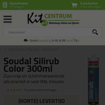
Bestelstatus
0 producten
of inloggen
in winkelwagen
Gratis
bezorging
in NL & BE
vanaf
75,-
Siliconenkit in RAL kleur
(Siliconenkit)
Soudal Silirub
Color 300ml
Zuurvrije en schimmelwerende
siliconenkit in veel RAL kleuren
16 productbeoordelingen
(KORTE) LEVERTIJD