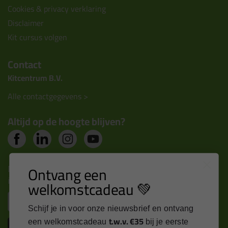
Cookies & privacy verklaring
Disclaimer
Kit cursus volgen
Contact
Kitcentrum B.V.
Alle contactgegevens >
Altijd op de hoogte blijven?
Nieuws, tips en exclusieve deals rechtstreeks in je
Ontvang een
inbox
welkomstcadeau 💚
Email
Schijf je in voor onze nieuwsbrief en ontvang
t.w.v. €35
een welkomstcadeau
bij je eerste
Inschrijven