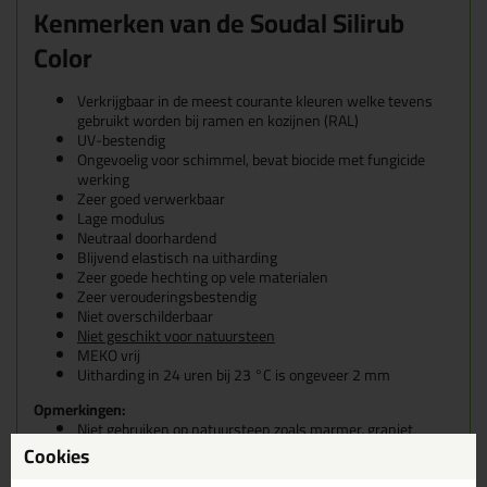
Kenmerken van de Soudal Silirub
Color
Verkrijgbaar in de meest courante kleuren welke tevens
gebruikt worden bij ramen en kozijnen (RAL)
UV-bestendig
Ongevoelig voor schimmel, bevat biocide met fungicide
werking
Zeer goed verwerkbaar
Lage modulus
Neutraal doorhardend
Blijvend elastisch na uitharding
Zeer goede hechting op vele materialen
Zeer verouderingsbestendig
Niet overschilderbaar
Niet geschikt voor natuursteen
MEKO vrij
Uitharding in 24 uren bij 23 °C is ongeveer 2 mm
Opmerkingen:
Niet gebruiken op natuursteen zoals marmer, graniet
(vlekvorming).
Cookies
Een totale afwezigheid van UV kan een kleurverandering