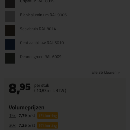
Grijsbruin RAL 8019
Blank aluminium RAL 9006
Sepiabruin RAL 8014
Gentiaanblauw RAL 5010
Dennengroen RAL 6009
alle 35 kleuren >
8,
95
per stuk
(
10,
83
incl. BTW )
Volumeprijzen
15x
7,79
p/st
13%
korting
30x
7,25
p/st
19%
korting