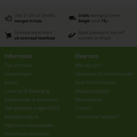
Voor 21:00 uur besteld
Gratis
bezorging binnen
morgen in huis
België
vanaf
75,-
Grootste assortiment
Bpost pakjespunt: kies zelf
uit voorraad leverbaar
wanneer je afhaalt
Informatie
Over ons
Tips en tricks
Wie wij zijn?
Keuzehulpen
Vacatures bij kitcentrum.be
Acties
Over Kitcentrum.be
Levertijd & Bezorging
Maatschappelijk
Retourneren & Annuleren
Winkelmand
Veel gestelde vragen (FAQ)
Contact
Bestelprocedure
Leverancier worden?
Algemene voorwaarden
Kitcentrum berichten