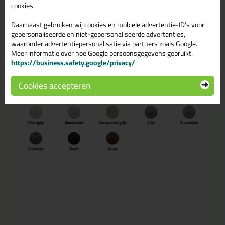
cookies.
klikken
Daarnaast gebruiken wij cookies en mobiele advertentie-ID’s voor
gepersonaliseerde en niet-gepersonaliseerde advertenties,
waaronder advertentiepersonalisatie via partners zoals Google.
Meer informatie over hoe Google persoonsgegevens gebruikt:
https://business.safety.google/privacy/
Cookies accepteren