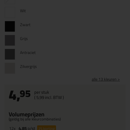
Wit
Zwart
Grijs
Antraciet
Zilvergrijs
alle 13 kleuren >
4,
95
per stuk
(
5,
99
incl. BTW )
Volumeprijzen
(geldig bij alle kleurcombinaties)
12x
4,85
p/st
2%
korting