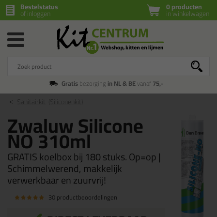
Bestelstatus
0 producten
of inloggen
in winkelwagen
Gratis
bezorging
in NL & BE
vanaf
75,-
Sanitairkit
(Siliconenkit)
Zwaluw Silicone
NO 310ml
GRATIS koelbox bij 180 stuks. Op=op |
Schimmelwerend, makkelijk
verwerkbaar en zuurvrij!
30 productbeoordelingen