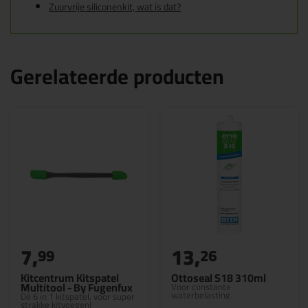
Zuurvrije siliconenkit, wat is dat?
Gerelateerde producten
7,
13,
99
26
Kitcentrum Kitspatel
Ottoseal S18 310ml
Multitool - By Fugenfux
Voor constante
waterbelasting
Dé 6 in 1 kitspatel, voor super
strakke kitvoegen!