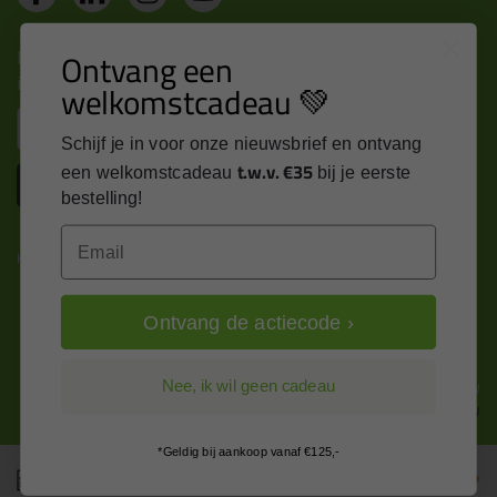
Nieuws, tips en exclusieve deals rechtstreeks in je
Ontvang een
inbox
welkomstcadeau 💚
Email
Schijf je in voor onze nieuwsbrief en ontvang
t.w.v. €35
een welkomstcadeau
bij je eerste
Inschrijven
bestelling!
Email
Kitcentrum is trots op:
Ontvang de actiecode ›
Alle prijzen zijn in EURO en excl. 21% BTW
Nee, ik wil geen cadeau
wijzig naar incl. BTW
*Geldig bij aankoop vanaf €125,-