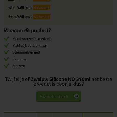
48x
4,65
p/st
6%
korting
144x
4,49
p/st
9%
korting
Waarom dit product?
Met
5 sterren
beoordeeld
Makkelijk verwerkbaar
Schimmelwerend
Geurarm
Zuurvrij
Twijfel je of
Zwaluw Silicone NO 310ml
het beste
product is voor je klus?
Start de check