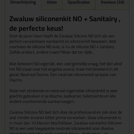
Omschrijving
Video
Specificaties
Reviews (30)
Zwaluw siliconenkit NO + Sanitairy ,
de perfecte keus!
Door de jaren heen heeft de Zwaluw Silicone NO zich als een
perfect verwerkbare sanitairkit en siliconenkit bewezen. Wat
voorheen de silicone NO was, is nu de silicone NO + sanitary.
Zelfde product, andere naam! Maar dat ter zijde...
Wat betekent NO eigenlijk, een veel gestelde vraag, het lijkt alsof
het NO staat voor het engelse woord, maar het betekent in dit
geval: Neutraal Oxyme. Een neutrale siliconenkit op basis van
Oxyme.
Deze niet stinkende en neutraal ingestelde siliconenkit is zeer
goed te gebruiken in je douche, badkamer, toiletruimte en alle
andere voorkomende sanitairvoegen.
Zwaluw Silicone NO laat zich door de professional en ook door de
wat minder ervaren kitter prima verwerken. Deze siliconenkit is
in meer dan 10 kleuren beschikbaar. Zwaluw sanitairkit Silicone-
NO is een veel toegepaste neutrale siliconenkit voor diverse
kitwerkzaamheden zoals sanitair, bouw-, beglazings- en