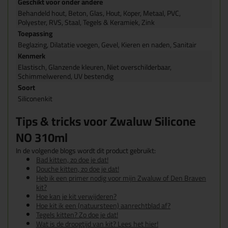
Geschikt voor onder andere
Behandeld hout, Beton, Glas, Hout, Koper, Metaal, PVC,
Polyester, RVS, Staal, Tegels & Keramiek, Zink
Toepassing
Beglazing, Dilatatie voegen, Gevel, Kieren en naden, Sanitair
Kenmerk
Elastisch, Glanzende kleuren, Niet overschilderbaar,
Schimmelwerend, UV bestendig
Soort
Siliconenkit
Tips & tricks voor Zwaluw Silicone
NO 310ml
In de volgende blogs wordt dit product gebruikt:
Bad kitten, zo doe je dat!
Douche kitten, zo doe je dat!
Heb ik een primer nodig voor mijn Zwaluw of Den Braven
kit?
Hoe kan je kit verwijderen?
Hoe kit ik een (natuursteen) aanrechtblad af?
Tegels kitten? Zo doe je dat!
Wat is de droogtijd van kit? Lees het hier!