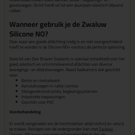
gevelvoegen. De kit hardt uit tot een duurzaam elastisch blijvend
rubber.
Wanneer gebruik je de Zwaluw
Silicone NO?
Daar waar een goede afdichting nodig is en niet overgeschilderd
hoeft te worden is de Silicone NO+ sanitary de perfecte oplossing.
Deze kit van Den Braven Sealants is speciaal ontwikkeld voor het
goed, elastisch en schimmelwerend afdichten van diverse
bewegings- en dilatatievoegen. Naast badkamers ook geschikt
voor:
Beton en metselwerk
Aansluitvoegen in natte ruimtes
Vliesgevelconstructies, beglazingsystemen
Industriële toepassingen.
Geschikt voor PVC
Voorbehandeling
Er wordt aangeraden om de hechtvlakken altijd stofvrij en vetvrij
te maken. Reinigen van de ondergronden kan met
Zwaluw
Cleaner
. Wil je nou nog meer informatie? Bekijk dan de