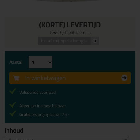
(KORTE) LEVERTIJD
Levertijd controleren...
houd mij op de hoogte
Aantal
In winkelwagen
Voldoende voorraad
Alleen online beschikbaar
Gratis
bezorging vanaf 75,-
Inhoud