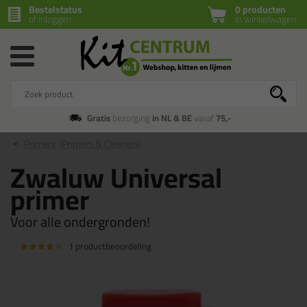
Bestelstatus
0 producten
of inloggen
in winkelwagen
Gratis
bezorging
in NL & BE
vanaf
75,-
Primers
(Primers & Cleaners)
Zwaluw Universal
primer
Voor alle ondergronden!
1 productbeoordeling