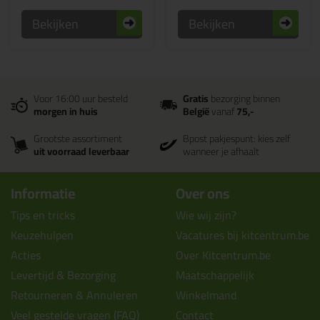
Bekijken
Bekijken
Voor 16:00 uur besteld
Gratis
bezorging binnen
morgen in huis
België
vanaf
75,-
Grootste assortiment
Bpost pakjespunt: kies zelf
uit voorraad leverbaar
wanneer je afhaalt
Informatie
Over ons
Tips en tricks
Wie wij zijn?
Keuzehulpen
Vacatures bij kitcentrum.be
Acties
Over Kitcentrum.be
Levertijd & Bezorging
Maatschappelijk
Retourneren & Annuleren
Winkelmand
Veel gestelde vragen (FAQ)
Contact