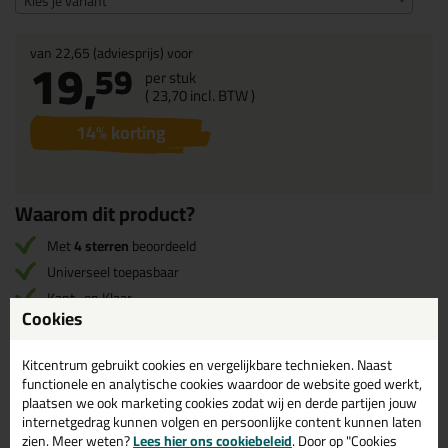
Kies je variant
van
22,65
(adviesprijs) voor
19,
59
per stuk
(
23,
70
incl. BTW )
14
% korting
Waarom dit product?
Met
4 sterren
beoordeeld
Universeel toepasbaar
Kant- en Klaar
Cookies
Voor PU- Siliconen- en Hybridekit
Kitcentrum gebruikt cookies en vergelijkbare technieken. Naast
functionele en analytische cookies waardoor de website goed werkt,
Omschrijving
Specificaties
Reviews (1)
plaatsen we ook marketing cookies zodat wij en derde partijen jouw
internetgedrag kunnen volgen en persoonlijke content kunnen laten
Zwaluw Universal Primer
zien. Meer weten?
Lees hier ons cookiebeleid
. Door op "Cookies