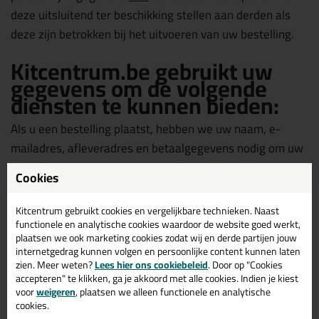
deze uitsluitend ter beschikking stellen aan derden als
deze zijn betrokken bij het uitvoeren van uw bestelling.
Kitcentrum.be gebruikt uw
gegevens om de volgende
diensten te kunnen bieden:
Als u een bestelling plaatst, hebben we uw naam, e-
mailadres, afleveradres en betaalgegevens nodig om uw
bestelling uit te voeren en u van het verloop daarvan op
Cookies
de hoogte te houden.
Kitcentrum gebruikt cookies en vergelijkbare technieken. Naast
Om het winkelen bij Kitcentrum.be zo aangenaam
functionele en analytische cookies waardoor de website goed werkt,
plaatsen we ook marketing cookies zodat wij en derde partijen jouw
mogelijk te laten zijn, slaan wij met uw toestemming uw
internetgedrag kunnen volgen en persoonlijke content kunnen laten
persoonlijke gegevens en de gegevens met betrekking
zien. Meer weten?
Lees hier ons cookiebeleid
. Door op "Cookies
accepteren" te klikken, ga je akkoord met alle cookies. Indien je kiest
tot uw bestelling en het gebruik van onze diensten op.
voor
weigeren
, plaatsen we alleen functionele en analytische
Hierdoor kunnen wij de website personaliseren en u
cookies.