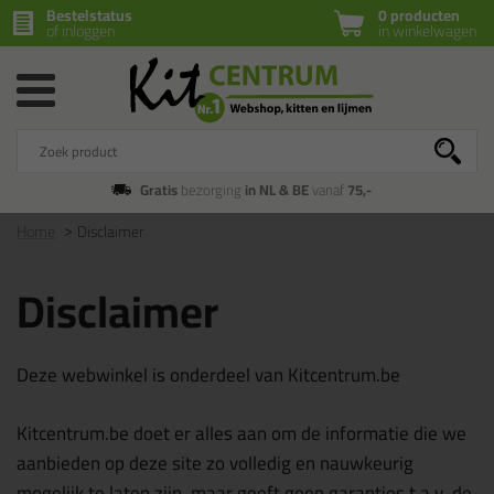
Bestelstatus
0 producten
of inloggen
in winkelwagen
Gratis
bezorging
in NL & BE
vanaf
75,-
Home
Disclaimer
Disclaimer
Deze webwinkel is onderdeel van Kitcentrum.be
Kitcentrum.be doet er alles aan om de informatie die we
aanbieden op deze site zo volledig en nauwkeurig
mogelijk te laten zijn, maar geeft geen garanties t.a.v. de