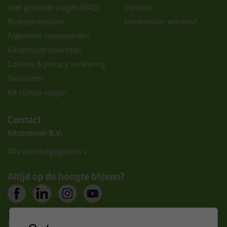
Veel gestelde vragen (FAQ)
Contact
Bestelprocedure
Leverancier worden?
Algemene voorwaarden
Kitcentrum berichten
Cookies & privacy verklaring
Disclaimer
Kit cursus volgen
Contact
Kitcentrum B.V.
Alle contactgegevens >
Altijd op de hoogte blijven?
Nieuws, tips en exclusieve deals rechtstreeks in je