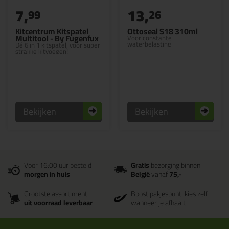
7,
13,
99
26
Kitcentrum Kitspatel
Ottoseal S18 310ml
Multitool - By Fugenfux
Voor constante
waterbelasting
Dé 6 in 1 kitspatel, voor super
strakke kitvoegen!
Bekijken
Bekijken
Voor 16:00 uur besteld
Gratis
bezorging binnen
morgen in huis
België
vanaf
75,-
Grootste assortiment
Bpost pakjespunt: kies zelf
uit voorraad leverbaar
wanneer je afhaalt