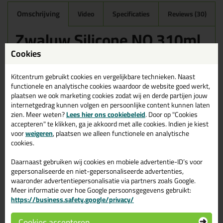
Omschrijving
Video
Specificaties
Reviews (30)
Zwaluw Silicone NO 310ml
in Wit
Cookies
Zoek je kit in een specifieke kleur? Gevonden! Deze sanitairkit
Zwaluw Silicone NO 310ml in de kleur Wit is te gebruiken voor
Kitcentrum gebruikt cookies en vergelijkbare technieken. Naast
verschillende toepassingen. Een duurzame en veelzijdige kit
functionele en analytische cookies waardoor de website goed werkt,
welke makkelijk te verwerken is. Perfect als je een bijpassende
plaatsen we ook marketing cookies zodat wij en derde partijen jouw
kleur zoekt met gegarandeerd een topresultaat. Bestel de Zwaluw
internetgedrag kunnen volgen en persoonlijke content kunnen laten
Silicone NO 310ml in kleur Wit vandaag nog! Op voorraad en op
zien. Meer weten?
Lees hier ons cookiebeleid
. Door op "Cookies
werkdagen besteld = morgen in huis.
accepteren" te klikken, ga je akkoord met alle cookies. Indien je kiest
voor
weigeren
, plaatsen we alleen functionele en analytische
Wil je meer weten over de toepassing en kenmerken van dit
cookies.
product?
Lees alles over dit product >
Daarnaast gebruiken wij cookies en mobiele advertentie-ID’s voor
Tips & tricks voor Zwaluw Silicone
gepersonaliseerde en niet-gepersonaliseerde advertenties,
waaronder advertentiepersonalisatie via partners zoals Google.
NO 310ml
Meer informatie over hoe Google persoonsgegevens gebruikt:
https://business.safety.google/privacy/
In de volgende blogs wordt dit product gebruikt:
Bad kitten, zo doe je dat!
Douche kitten, zo doe je dat!
Cookies accepteren