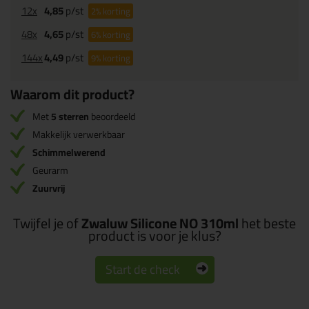
12x
4,85
p/st
2%
korting
48x
4,65
p/st
6%
korting
144x
4,49
p/st
9%
korting
Waarom dit product?
Met
5 sterren
beoordeeld
Makkelijk verwerkbaar
Schimmelwerend
Geurarm
Zuurvrij
Twijfel je of
Zwaluw Silicone NO 310ml
het beste
product is voor je klus?
Start de check