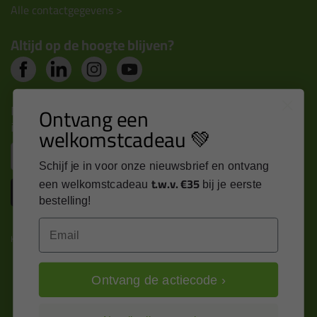
Alle contactgegevens >
Altijd op de hoogte blijven?
Nieuws, tips en exclusieve deals rechtstreeks in je
Ontvang een
inbox
welkomstcadeau 💚
Email
Schijf je in voor onze nieuwsbrief en ontvang
t.w.v. €35
een welkomstcadeau
bij je eerste
Inschrijven
bestelling!
Email
Kitcentrum is trots op:
Ontvang de actiecode ›