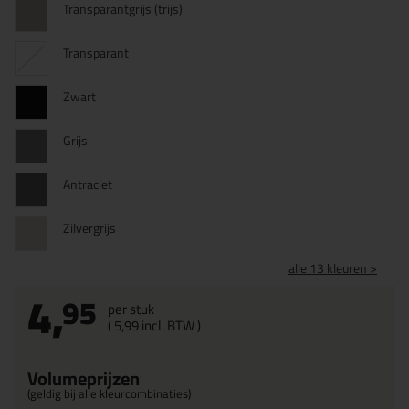
Transparantgrijs (trijs)
Transparant
Zwart
Grijs
Antraciet
Zilvergrijs
alle 13 kleuren >
4,
95
per stuk
(
5,
99
incl. BTW )
Volumeprijzen
(geldig bij alle kleurcombinaties)