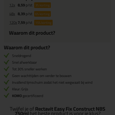
12x
8,59
p/st
3%
korting
48x
8,39
p/st
6%
korting
120x
7,59
p/st
15%
korting
Waarom dit product?
Waarom dit product?
Sneldrogend
Snel afwerkbaar
Tot 30% sneller werken
Geen wachttijden om verder te bouwen
Invallend lijmschuim zodat het niet wegwaait bij wind
Kleur: Grijs
KOMO
gecertificeerd
Twijfel je of
Rectavit Easy Fix Construct NBS
750ml
het beste product is voor je klus?