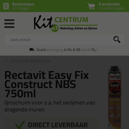
Bestelstatus
0 producten
of inloggen
in winkelwagen
Gratis
bezorging
in NL & BE
vanaf
75,-
Lijmschuim
(Purschuim)
Rectavit Easy Fix
Construct NBS
750ml
lijmschuim voor o.a. het verlijmen van
dragende muren
DIRECT LEVERBAAR