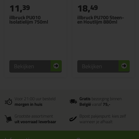
11,
18,
39
49
illbruck PU010
illbruck PU700 Steen-
Isolatielijm 750ml
en Houtlijm 880ml
Bekijken
Bekijken
Voor 21:00 uur besteld
Gratis
bezorging binnen
morgen in huis
België
vanaf
75,-
Grootste assortiment
Bpost pakjespunt: kies zelf
uit voorraad leverbaar
wanneer je afhaalt