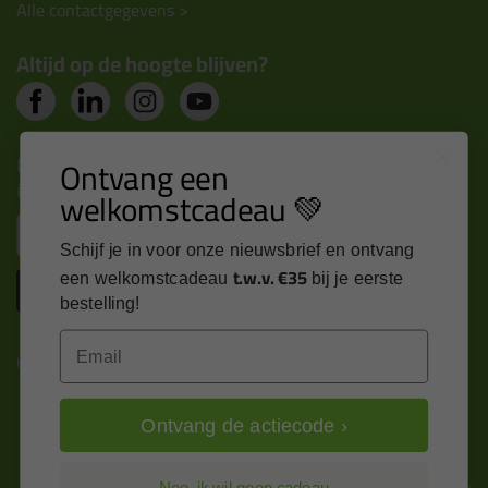
Alle contactgegevens >
Altijd op de hoogte blijven?
Nieuws, tips en exclusieve deals rechtstreeks in je
Ontvang een
inbox
welkomstcadeau 💚
Email
Schijf je in voor onze nieuwsbrief en ontvang
t.w.v. €35
een welkomstcadeau
bij je eerste
Inschrijven
bestelling!
Email
Kitcentrum is trots op:
Ontvang de actiecode ›