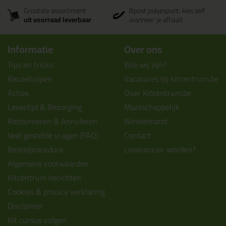
Grootste assortiment
Bpost pakjespunt: kies zelf
uit voorraad leverbaar
wanneer je afhaalt
Informatie
Over ons
Tips en tricks
Wie wij zijn?
Keuzehulpen
Vacatures bij kitcentrum.be
Acties
Over Kitcentrum.be
Levertijd & Bezorging
Maatschappelijk
Retourneren & Annuleren
Winkelmand
Veel gestelde vragen (FAQ)
Contact
Bestelprocedure
Leverancier worden?
Algemene voorwaarden
Kitcentrum berichten
Cookies & privacy verklaring
Disclaimer
Kit cursus volgen