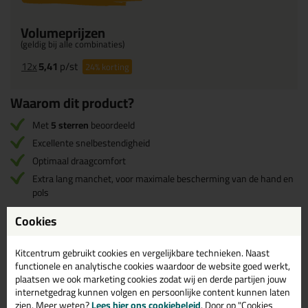
Volumeprijzen
(geldig bij alle combinaties)
12x
5,41
p/st
24%
korting
Waarom dit product?
Met
5 sterren
beoordeeld
Excellente snelbestendigheid
Optimaal draagcomfort
Extra lang manchet, voor maximale bescherming van de hand en
pols
Cookies
Omschrijving
Reviews (1)
Kitcentrum gebruikt cookies en vergelijkbare technieken. Naast
functionele en analytische cookies waardoor de website goed werkt,
OXXA Protector 14-705
Reviews voor:
plaatsen we ook marketing cookies zodat wij en derde partijen jouw
Handschoen
internetgedrag kunnen volgen en persoonlijke content kunnen laten
zien. Meer weten?
Lees hier ons cookiebeleid
. Door op "Cookies