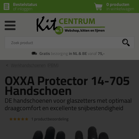
Bestelstatus
0 producten
of inloggen
in winkelwagen
Gratis
bezorging
in NL & BE
vanaf
75,-
Werkhandschoenen
(PBM)
OXXA Protector 14-705
Handschoen
DE handschoenen voor glaszetters met optimaal
draagcomfort en excellente snijbestendigheid
1 productbeoordeling