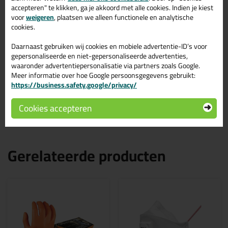
Dit product wordt beoordeeld met
sterren,
accepteren" te klikken, ga je akkoord met alle cookies. Indien je kiest
gebaseerd op
1
review
voor
weigeren
, plaatsen we alleen functionele en analytische
cookies.
Top handschoenen snijd niet heb meer vertrouwen in deze
Daarnaast gebruiken wij cookies en mobiele advertentie-ID’s voor
handschoen
gepersonaliseerde en niet-gepersonaliseerde advertenties,
Geschreven door Ronald van Bennekom op 13 juli 2023
waaronder advertentiepersonalisatie via partners zoals Google.
Meer informatie over hoe Google persoonsgegevens gebruikt:
Ook een review schrijven?
https://business.safety.google/privacy/
Schrijf hier je review over OXXA Protector 14-705 Handschoen >
Cookies accepteren
Gerelateerde producten