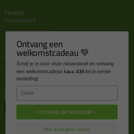
Contact
Kitcentrum B.V.
Alle contactgegevens >
Ontvang een
Altijd op de hoogte blijven?
welkomstcadeau 💚
Schijf je in voor onze nieuwsbrief en ontvang
t.w.v. €35
Nieuws, tips en exclusieve deals rechtstreeks in je
een welkomstcadeau
bij je eerste
inbox
bestelling!
Email
Email
Inschrijven
Ontvang de actiecode ›
Kitcentrum is trots op:
Nee, ik wil geen cadeau