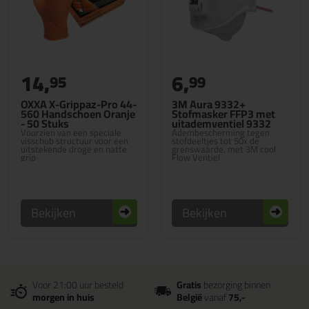
14,
6,
95
99
OXXA X-Grippaz-Pro 44-
3M Aura 9332+
560 Handschoen Oranje
Stofmasker FFP3 met
- 50 Stuks
uitademventiel 9332
Voorzien van een speciale
Adembescherming tegen
visschub structuur voor een
stofdeeltjes tot 50x de
uitstekende droge en natte
grenswaarde, met 3M cool
grip
Flow Ventiel
Bekijken
Bekijken
Voor 21:00 uur besteld
Gratis
bezorging binnen
morgen in huis
België
vanaf
75,-