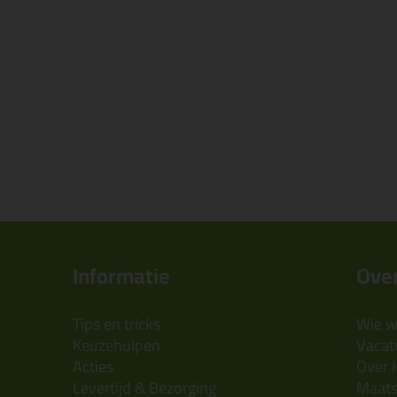
Informatie
Over
Tips en tricks
Wie wi
Keuzehulpen
Vacatu
Acties
Over 
Levertijd & Bezorging
Maats