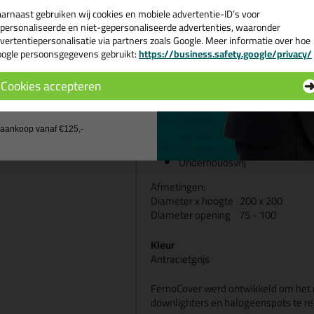
arnaast gebruiken wij cookies en mobiele advertentie-ID’s voor
Kenmerken
personaliseerde en niet-gepersonaliseerde advertenties, waaronder
vertentiepersonalisatie via partners zoals Google. Meer informatie over hoe
Geschikt voor brandwerende- 
ogle persoonsgegevens gebruikt:
https://business.safety.google/privacy/
 de actiecode ›
betonplafonds
Werkt akoestisch en heeft ven
Cookies accepteren
blijft hangen danwel afgevoer
 wil geen cadeau
Eenvoudig, snel en zonder sp
Flexibel met gering gewicht en
j aankoop vanaf €125,-
aangebracht worden
Vochtbestendig, niet giftig, zo
Onderhoudsvrij
Afmetingen:
Diameter x hoogte 200 x 200
Diameter opening 75 - 100
Kleur
Antracietgrijs
FernoCover werd ontwikkeld om het r
downlighters en halogeenspots te r