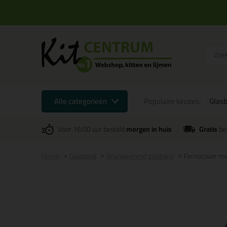
Alle categorieën
Populaire keuzes:
Glas
Voor 16:00 uur besteld
morgen in huis
Gratis
be
Home
Glasband
Brandwerend glasband
Fernocover m