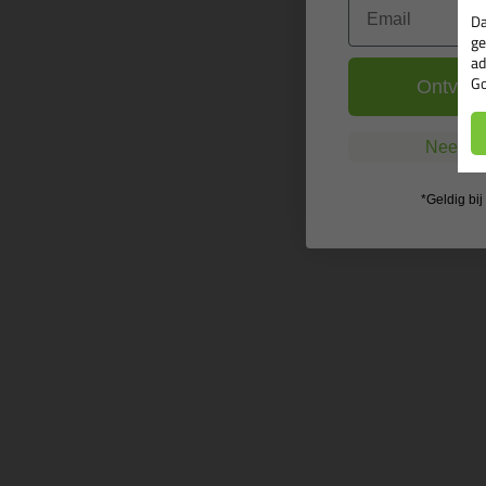
Email
Da
ge
ad
Go
Ontvang
Nee, ik
*Geldig bi