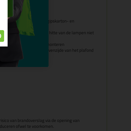
akoestische- verlaagde-, gipskarton- en
tilatieopeningen waardoor hitte van de lampen niet
d wordt
eciale gereedschappen te monteren
 kan vanaf de onder- of bovenzijde van het plafond
nder asbest
isico van brandoverslag via de opening van
educeren ofwel te voorkomen.