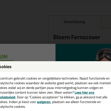
Omschrijving
Bloem Fernocover
Systeembeschrijving
Downlighters en halogeenspots wor
ookies
renovatieprojecten toegepast. Het pl
een
gebonden aan bepaalde brandwerend
downlighter of inbouw spot een gat 
cadeau 💚
tcentrum gebruikt cookies en vergelijkbare technieken. Naast functionele en
van het plafond terug. FernoCover w
alytische cookies waardoor de website goed werkt, plaatsen we ook market
maximale brandwerendheid te bieden.
okies zodat wij en derde partijen jouw internetgedrag kunnen volgen en
de open ruimte met een sterk isoler
rsoonlijke content kunnen laten zien. Meer weten?
Lees hier ons
e nieuwsbrief en ontvang een
kan het vuur niet meer doorslaan en
okiebeleid
. Door op "Cookies accepteren" te klikken, ga je akkoord met alle
v. €35,-
bij je eerste bestelling!
beschermende isolatie die de kans 
okies. Indien je kiest voor
weigeren
, plaatsen we alleen functionele en
ander achter liggend materiaal reduc
alytische cookies.