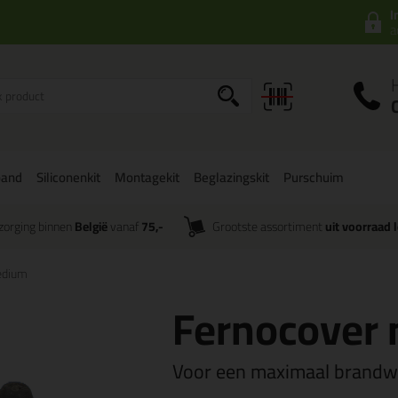
I
a
band
Siliconenkit
Montagekit
Beglazingskit
Purschuim
zorging binnen
België
vanaf
75,-
Grootste assortiment
uit voorraad 
edium
Fernocover
Voor een maximaal brandw