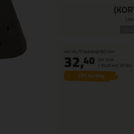
(KOR
Leve
houd 
van
40,75
(adviesprijs) voor
32,
40
per stuk
(
39,
20
incl. BTW )
20
% korting