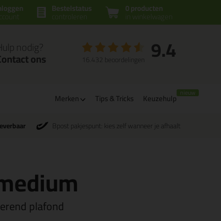
nloggen
Bestelstatus
0 producten
ccount
controleren
in winkelwagen
9.4
Hulp nodig?
Contact ons
16.432 beoordelingen
Merken
Tips & Tricks
Keuzehulp
leverbaar
Bpost pakjespunt: kies zelf wanneer je afhaalt
 medium
erend plafond