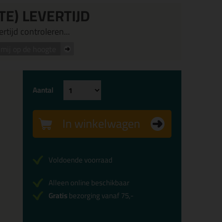
TE) LEVERTIJD
rtijd controleren...
mij op de hoogte
Aantal
In winkelwagen
Voldoende voorraad
Alleen online beschikbaar
Gratis
bezorging vanaf 75,-