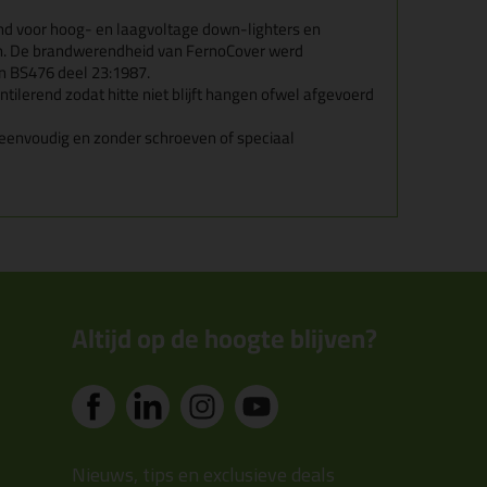
nd voor hoog- en laagvoltage
down-lighters en
n.
De brandwerendheid van FernoCover werd
n BS476 deel 23:1987.
entilerend zodat
hitte niet blijft hangen ofwel afgevoerd
s eenvoudig en
zonder schroeven of speciaal
Altijd op de hoogte blijven?
Nieuws, tips en exclusieve deals