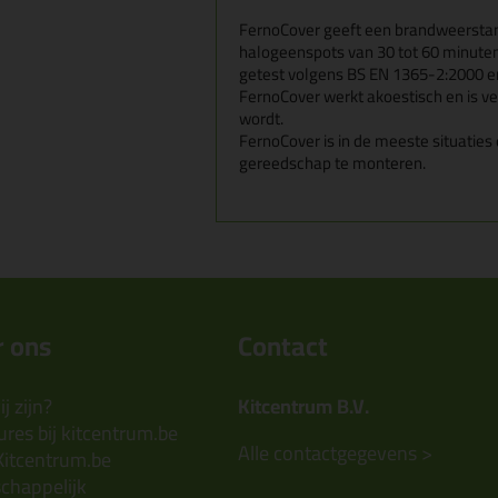
FernoCover
geeft een brandweersta
halogeenspots van 30 tot 60 minute
getest
volgens BS EN 1365-2:2000 e
FernoCover werkt akoestisch en is v
wordt.
FernoCover is in de meeste situatie
gereedschap te monteren.
 ons
Contact
j zijn?
Kitcentrum B.V.
res bij kitcentrum.be
Alle contactgegevens >
Kitcentrum.be
chappelijk