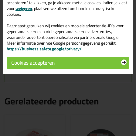
mens en het milieu. Fernofrax geeft bij hoge temperaturen geen
accepteren" te klikken, ga je akkoord met alle cookies. Indien je kiest
krimp en is temperatuurschok bestendig. Bij brand treden
voor
weigeren
, plaatsen we alleen functionele en analytische
evenmin giftige rookgassen op. Fernofrax voldoet aan EN13501-
cookies.
1, klasse A2/s1, niet brandbare bouwstoffen.
Daarnaast gebruiken wij cookies en mobiele advertentie-ID’s voor
Te verkrijgen in losse pakjes a 50 meter.
gepersonaliseerde en niet-gepersonaliseerde advertenties,
waaronder advertentiepersonalisatie via partners zoals Google.
Eigenschappen Brandwerend
Meer informatie over hoe Google persoonsgegevens gebruikt:
https://business.safety.google/privacy/
Fernofrax 20x5mm pakje 50mtr
Cookies accepteren
Dikte
6mm
Gerelateerde producten