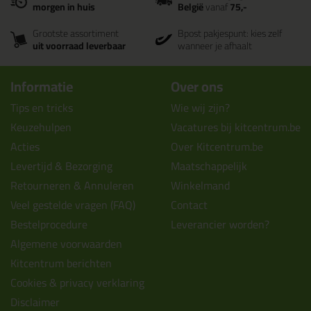
morgen in huis
België
vanaf
75,-
Grootste assortiment
Bpost pakjespunt: kies zelf
uit voorraad leverbaar
wanneer je afhaalt
Informatie
Over ons
Tips en tricks
Wie wij zijn?
Keuzehulpen
Vacatures bij kitcentrum.be
Acties
Over Kitcentrum.be
Levertijd & Bezorging
Maatschappelijk
Retourneren & Annuleren
Winkelmand
Veel gestelde vragen (FAQ)
Contact
Bestelprocedure
Leverancier worden?
Algemene voorwaarden
Kitcentrum berichten
Cookies & privacy verklaring
Disclaimer