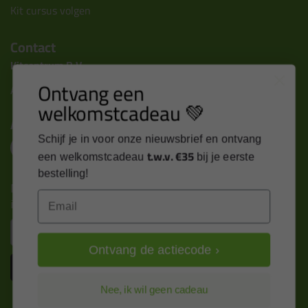
Kit cursus volgen
Contact
Kitcentrum B.V.
Ontvang een
Alle contactgegevens >
welkomstcadeau 💚
Altijd op de hoogte blijven?
Schijf je in voor onze nieuwsbrief en ontvang
t.w.v. €35
een welkomstcadeau
bij je eerste
bestelling!
Nieuws, tips en exclusieve deals rechtstreeks in je
Email
inbox
Email
Ontvang de actiecode ›
Inschrijven
Nee, ik wil geen cadeau