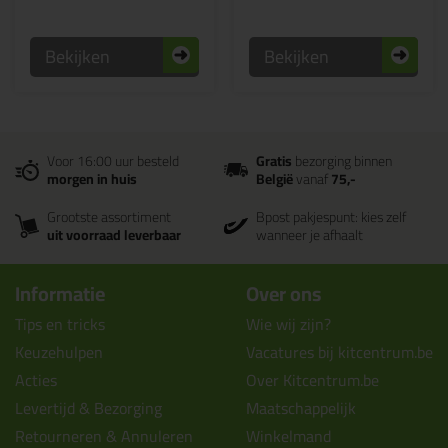
Bekijken
Bekijken
Voor 16:00 uur besteld
Gratis
bezorging binnen
morgen in huis
België
vanaf
75,-
Grootste assortiment
Bpost pakjespunt: kies zelf
uit voorraad leverbaar
wanneer je afhaalt
Informatie
Over ons
Tips en tricks
Wie wij zijn?
Keuzehulpen
Vacatures bij kitcentrum.be
Acties
Over Kitcentrum.be
Levertijd & Bezorging
Maatschappelijk
Retourneren & Annuleren
Winkelmand