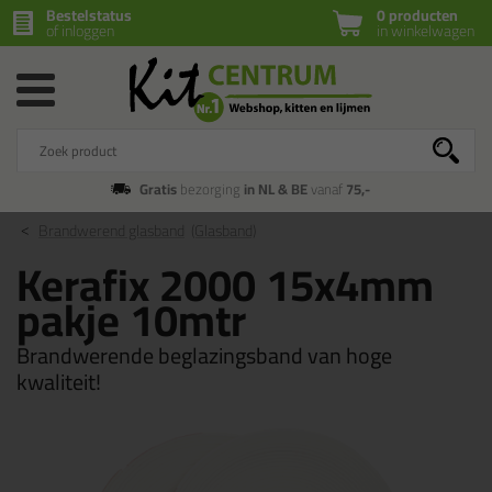
Bestelstatus
0 producten
of inloggen
in winkelwagen
Gratis
bezorging
in NL & BE
vanaf
75,-
Brandwerend glasband
(Glasband)
Kerafix 2000 15x4mm
pakje 10mtr
Brandwerende beglazingsband van hoge
kwaliteit!