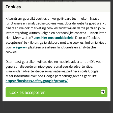
Bekleding van niet-ijzeren ingietmallen
Cookies
Overdrachtsysteemen voor gesmolten aluminium
Scheidingsmiddel voor hard en zacht solderen
Extra isolatie voor warmhoud-ovens voor aluminium
Kitcentrum gebruikt cookies en vergelijkbare technieken. Naast
Dilatatievoegen
functionele en analytische cookies waardoor de website goed werkt,
Beglazingsbanden
plaatsen we ook marketing cookies zodat wij en derde partijen jouw
Kenmerken
internetgedrag kunnen volgen en persoonlijke content kunnen laten
Hoge temperatuurstabiliteit
zien. Meer weten?
Lees hier ons cookiebeleid
. Door op "Cookies
Geringe warmteopslag
accepteren" te klikken, ga je akkoord met alle cookies. Indien je kiest
Lichtgewicht
voor
weigeren
, plaatsen we alleen functionele en analytische
Flexibiliteit
cookies.
Warmtestootvastheid
Veelzijdige toepassingmogelijkheden
Daarnaast gebruiken wij cookies en mobiele advertentie-ID’s voor
gepersonaliseerde en niet-gepersonaliseerde advertenties,
Kleur
: wit
waaronder advertentiepersonalisatie via partners zoals Google.
Meer informatie over hoe Google persoonsgegevens gebruikt:
Eigenschappen Kerafix 2000
https://business.safety.google/privacy/
15x4mm pakje 10mtr
Cookies accepteren
Dikte
4mm