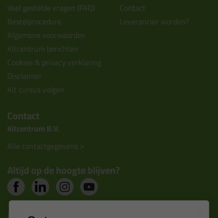
Veel gestelde vragen (FAQ)
Contact
Bestelprocedure
Leverancier worden?
Algemene voorwaarden
Kitcentrum berichten
Cookies & privacy verklaring
Disclaimer
Kit cursus volgen
Contact
Kitcentrum B.V.
Alle contactgegevens >
Altijd op de hoogte blijven?
Nieuws, tips en exclusieve deals rechtstreeks in je