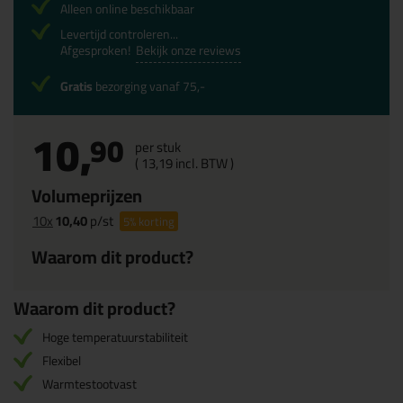
Alleen online beschikbaar
Levertijd controleren...
Afgesproken!
Bekijk onze reviews
Gratis
bezorging vanaf 75,-
10,
90
per stuk
(
13,
19
incl. BTW )
Volumeprijzen
10x
10,40
p/st
5%
korting
Waarom dit product?
Waarom dit product?
Hoge temperatuurstabiliteit
Flexibel
Warmtestootvast