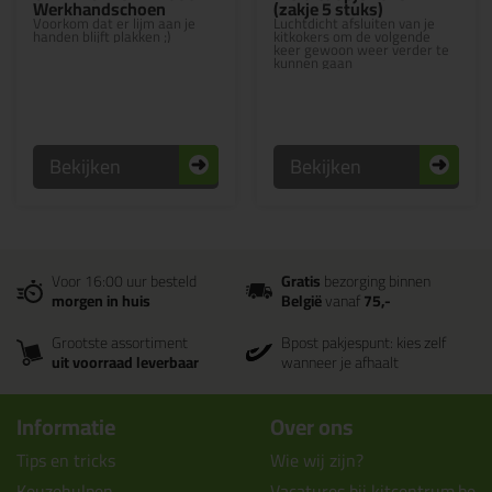
Werkhandschoen
(zakje 5 stuks)
Voorkom dat er lijm aan je
Luchtdicht afsluiten van je
handen blijft plakken ;)
kitkokers om de volgende
keer gewoon weer verder te
kunnen gaan
Bekijken
Bekijken
Voor 16:00 uur besteld
Gratis
bezorging binnen
morgen in huis
België
vanaf
75,-
Grootste assortiment
Bpost pakjespunt: kies zelf
uit voorraad leverbaar
wanneer je afhaalt
Informatie
Over ons
Tips en tricks
Wie wij zijn?
Keuzehulpen
Vacatures bij kitcentrum.be