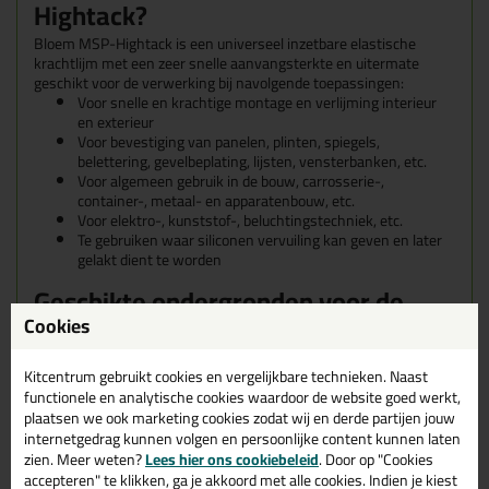
Hightack?
Bloem MSP-Hightack is een universeel inzetbare elastische
krachtlijm met een zeer snelle aanvangsterkte en uitermate
geschikt voor de verwerking bij navolgende toepassingen:
Voor snelle en krachtige montage en verlijming interieur
en exterieur
Voor bevestiging van panelen, plinten, spiegels,
belettering, gevelbeplating, lijsten, vensterbanken, etc.
Voor algemeen gebruik in de bouw, carrosserie-,
container-, metaal- en apparatenbouw, etc.
Voor elektro-, kunststof-, beluchtingstechniek, etc.
Te gebruiken waar siliconen vervuiling kan geven en later
gelakt dient te worden
Geschikte ondergronden voor de
Cookies
MSP-Hightack
MSP-Hightack hecht moeiteloos op vrijwel alle bouwmaterialen,
Kitcentrum gebruikt cookies en vergelijkbare technieken. Naast
zoals glas, metalen, hout, tegels, plinten, laminaat, kunststoffen,
functionele en analytische cookies waardoor de website goed werkt,
beton, steen, gips, etc.
plaatsen we ook marketing cookies zodat wij en derde partijen jouw
internetgedrag kunnen volgen en persoonlijke content kunnen laten
De MSP-Hightack is niet geschikt voor PE, PP, PC, PMMA, PTFE,
zien. Meer weten?
Lees hier ons cookiebeleid
. Door op "Cookies
zachte kunststoffen, neopreen en bitumineuze ondergronden.
accepteren" te klikken, ga je akkoord met alle cookies. Indien je kiest