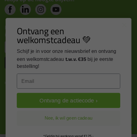
Nieuws, tips en exclusieve deals rechtstreeks in je
Ontvang een
inbox
welkomstcadeau 💚
Email
Schijf je in voor onze nieuwsbrief en ontvang
t.w.v. €35
een welkomstcadeau
bij je eerste
Inschrijven
bestelling!
Email
Kitcentrum is trots op:
Ontvang de actiecode ›
Alle prijzen zijn in EURO en excl. 21% BTW
Nee, ik wil geen cadeau
wijzig naar incl. BTW
*Geldig bij aankoop vanaf €125,-