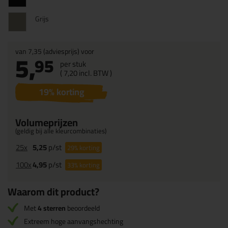
Grijs
van
7,35
(adviesprijs) voor
5,
95
per stuk
(
7,
20
incl. BTW )
19
% korting
Volumeprijzen
(geldig bij alle kleurcombinaties)
25x
5,25
p/st
29%
korting
100x
4,95
p/st
33%
korting
Waarom dit product?
Met
4 sterren
beoordeeld
Extreem hoge aanvangshechting