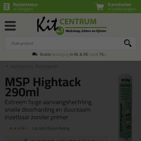
Bestelstatus
0 producten
of inloggen
in winkelwagen
Gratis
bezorging
in NL & BE
vanaf
75,-
High tack kit
(Montagekit)
MSP Hightack
290ml
Extreem hoge aanvangshechting,
snelle doorharding en duurzaam
inzetbaar zonder primer
1 productbeoordeling