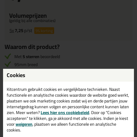
Volumeprijzen
(geldig bij alle combinaties)
5x
7,25
p/st
9%
korting
Waarom dit product?
Met
5 sterren
beoordeeld
95mm breed
5 meter lang
Cookies
Universeel inzetbaar bij droog en nat schuren
Zeer flexibel
Kitcentrum gebruikt cookies en vergelijkbare technieken. Naast
functionele en analytische cookies waardoor de website goed werkt,
plaatsen we ook marketing cookies zodat wij en derde partijen jouw
internetgedrag kunnen volgen en persoonlijke content kunnen laten
Omschrijving
Video
Reviews (1)
zien. Meer weten?
Lees hier ons cookiebeleid
. Door op "Cookies
accepteren" te klikken, ga je akkoord met alle cookies. Indien je kiest
Schuurpapier SIA Siaflex
voor
weigeren
, plaatsen we alleen functionele en analytische
1948 | Rol van 5 meter
cookies.