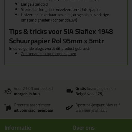
Lange standtijd
Sterke backing door vezelversterkt latexpapier
Universeel inzetbaar zowel bij droge als bij vochtige
omstandigheden (ochtenddauw)
Tips & tricks voor SIA Siaflex 1948
Schuurpapier Rol 95mm x 5mtr
In de volgende blogs wordt dit product gebruikt:
Zonnepanelen op camper lijmen
Voor 21:00 uur besteld
Gratis
bezorging binnen
morgen in huis
België
vanaf
75,-
Grootste assortiment
Bpost pakjespunt: kies zelf
uit voorraad leverbaar
wanneer je afhaalt
Informatie
Over ons