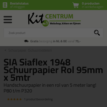
Bestelstatus
0 producten
of inloggen
in winkelwagen
Gratis
bezorging
in NL & BE
vanaf
75,-
Schuurpapier
(Schuurmiddelen)
SIA Siaflex 1948
Schuurpapier Rol 95mm
x 5mtr
Handschuurpapier in een rol van 5 meter lang!
P80 t/m P320
1 productbeoordeling