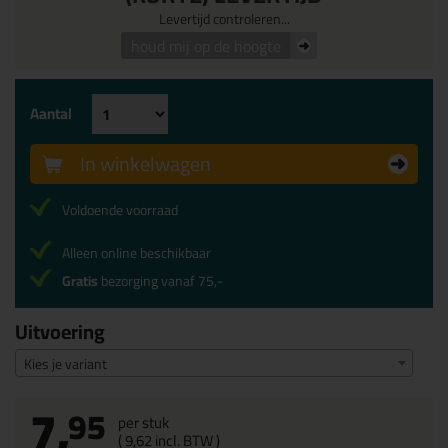
Levertijd controleren...
houd mij op de hoogte
Aantal
In winkelwagen
Voldoende voorraad
Alleen online beschikbaar
Gratis
bezorging vanaf 75,-
Uitvoering
Kies je variant
7,
95
per stuk
(
9,
62
incl. BTW )