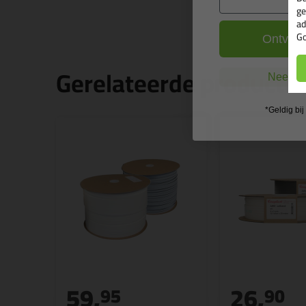
ge
ad
Go
Ontvang
Gerelateerde producte
Nee, ik
*Geldig bi
59,
26,
95
90