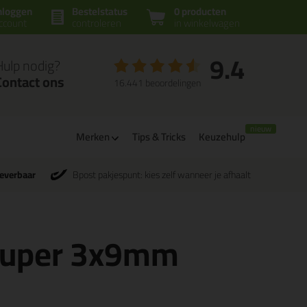
nloggen
Bestelstatus
0 producten
ccount
controleren
in winkelwagen
9.4
Hulp nodig?
Contact ons
16.441 beoordelingen
Merken
Tips & Tricks
Keuzehulp
leverbaar
Bpost pakjespunt: kies zelf wanneer je afhaalt
 super 3x9mm