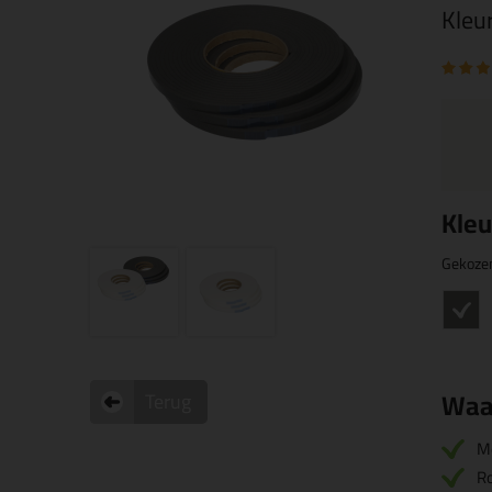
Kleu
Kleu
Gekoze
Waa
Terug
M
Ro