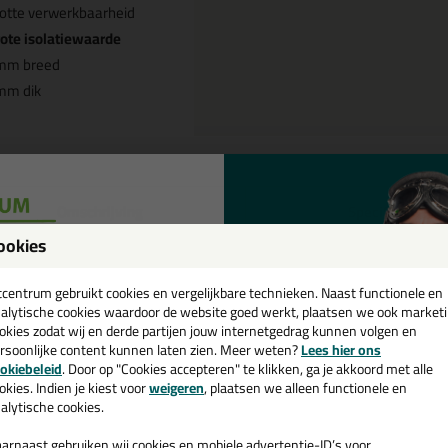
otte verwerkbaarheid
ote isolatiewaarde
mm breed
mm dik
Omschrijving
Specificaties
ookies
E beglazingsband ZA super 3x9
een
rijs/Zwart
cadeau 💚
tcentrum gebruikt cookies en vergelijkbare technieken. Naast functionele en
alytische cookies waardoor de website goed werkt, plaatsen we ook market
okies zodat wij en derde partijen jouw internetgedrag kunnen volgen en
k je PE beglazingsband ZA super 3x9mm pakje 100m in een specifieke 
rsoonlijke content kunnen laten zien. Meer weten?
Lees hier ons
mm pakje 100m in de kleur Grijs/Zwart is te gebruiken voor verschille
e nieuwsbrief en ontvang een
okiebeleid
. Door op "Cookies accepteren" te klikken, ga je akkoord met alle
duct welke makkelijk te gebruiken is. Bestel de PE beglazingsband ZA 
v. €35,-
bij je eerste bestelling!
okies. Indien je kiest voor
weigeren
, plaatsen we alleen functionele en
daag nog! Op voorraad en op werkdagen besteld = morgen in huis.
alytische cookies.
 je meer weten over de toepassing en kenmerken van dit product?
Lees 
arnaast gebruiken wij cookies en mobiele advertentie-ID’s voor