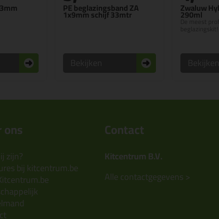
9x3mm
PE beglazingsband ZA
Zwaluw Hyb
1x9mm schijf 33mtr
290ml
De meest prof
beglazingskit!
Bekijken
Bekijke
 ons
Contact
j zijn?
Kitcentrum B.V.
res bij kitcentrum.be
Alle contactgegevens >
Kitcentrum.be
chappelijk
elmand
ct