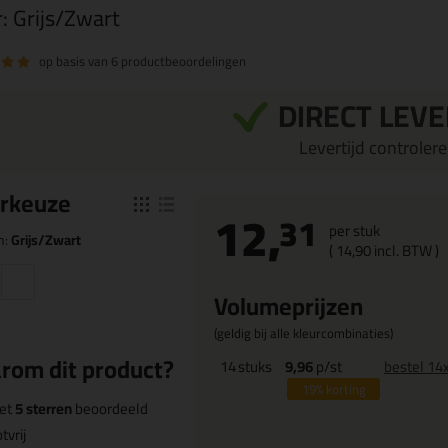
r:
Grijs/Zwart
op basis van
6 productbeoordelingen
DIRECT LEV
Levertijd controleren
r
keuze
12,
31
per stuk
n:
Grijs/Zwart
(
14,
90
incl. BTW )
Volumeprijzen
(geldig bij alle kleurcombinaties)
rom dit product?
14
stuks
9,96
p/st
bestel 14
19%
korting
et
5 sterren
beoordeeld
tvrij