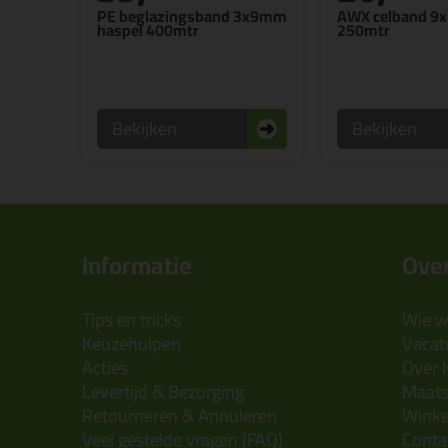
PE beglazingsband 3x9mm
AWX celband 
haspel 400mtr
250mtr
Bekijken
Bekijken
Informatie
Over
Tips en tricks
Wie wi
Keuzehulpen
Vacatu
Acties
Over 
Levertijd & Bezorging
Maats
Retourneren & Annuleren
Wink
Veel gestelde vragen (FAQ)
Conta