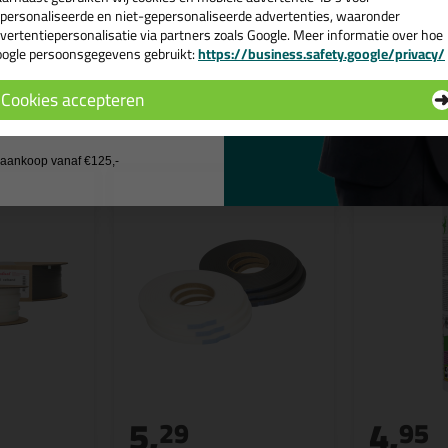
personaliseerde en niet-gepersonaliseerde advertenties, waaronder
vertentiepersonalisatie via partners zoals Google. Meer informatie over hoe
ogle persoonsgegevens gebruikt:
https://business.safety.google/privacy/
 de actiecode ›
Cookies accepteren
n
 wil geen cadeau
j aankoop vanaf €125,-
5,
4,
29
95