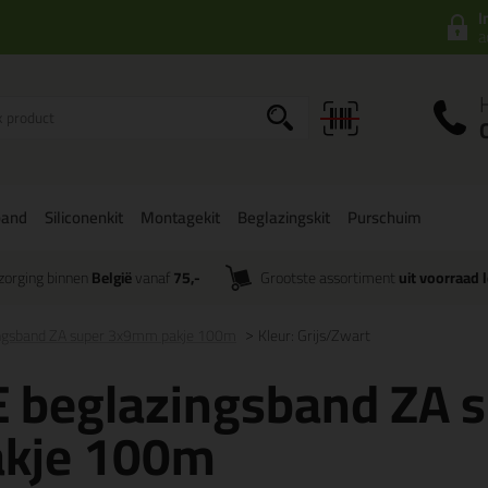
I
a
band
Siliconenkit
Montagekit
Beglazingskit
Purschuim
zorging binnen
België
vanaf
75,-
Grootste assortiment
uit voorraad 
ingsband ZA super 3x9mm pakje 100m
Kleur: Grijs/Zwart
E beglazingsband ZA
akje 100m