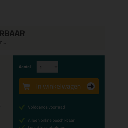
ERBAAR
...
Aantal
In winkelwagen
x
Voldoende voorraad
Alleen online beschikbaar
Levertijd controleren...