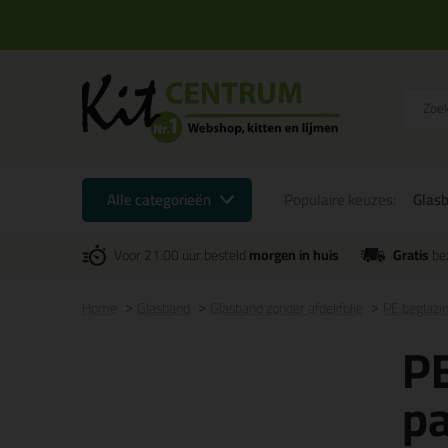
Alle categorieën
Populaire keuzes:
Glas
Voor 21:00 uur besteld
morgen in huis
Gratis
be
Home
Glasband
Glasband zonder afdekfolie
PE beglaz
P
p