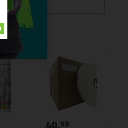
40,
99